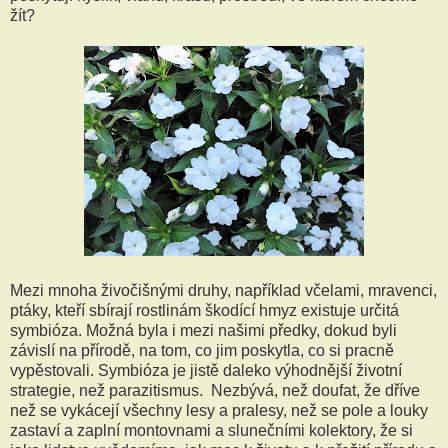
žít?
Mezi mnoha živočišnými druhy, například včelami, mravenci,
ptáky, kteří sbírají rostlinám škodící hmyz existuje určitá
symbióza. Možná byla i mezi našimi předky, dokud byli
závislí na přírodě, na tom, co jim poskytla, co si pracně
vypěstovali. Symbióza je jistě daleko výhodnější životní
strategie, než parazitismus. Nezbývá, než doufat, že dříve
než se vykácejí všechny lesy a pralesy, než se pole a louky
zastaví a zaplní montovnami a slunečními kolektory, že si