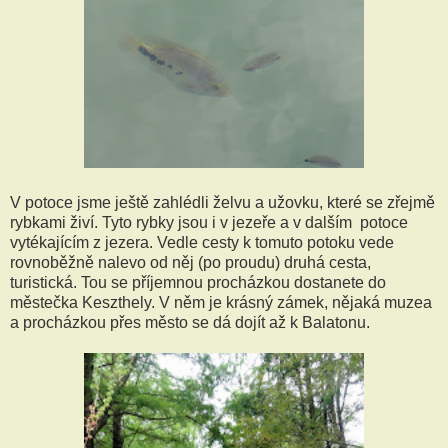
V potoce jsme ještě zahlédli želvu a užovku, které se zřejmě
rybkami živí. Tyto rybky jsou i v jezeře a v dalším potoce
vytékajícím z jezera. Vedle cesty k tomuto potoku vede
rovnoběžně nalevo od něj (po proudu) druhá cesta,
turistická. Tou se příjemnou procházkou dostanete do
městečka Keszthely. V něm je krásný zámek, nějaká muzea
a procházkou přes město se dá dojít až k Balatonu.