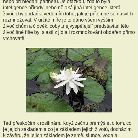
nebo při hledání partnerů. Je otázkou, zda to byla
inteligence přírody, nebo nějaká jiná inteligence, která
živočichy obdařila vědomím toho, jak je příjemné se nasytit i
rozmnožovat. V určité míře je to dáno všem vyšším
živočichům a člověk, coby „nejvyspělejší“ představitel této
živočišné říše byl slastí z jídla i rozmnožování obdařen přímo
vrchovatě.
Teď přeskočím k rostlinám. Když začnu přemýšlet o tom, co
je jejich základem a co je základem jejich životů, docházím
k závěru, že jejich základem je země, slunce, voda a