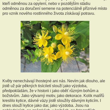
kteří odměnou za opylení, nebo v pozdějším stádiu
odměnou za doručení semene na potenciálně příznivé místo
pro vznik nového rostlinného života získávají potravu.
Květy nenechávají lhostejné ani nás. Nevím jak dlouho, ale
jistě už pár pěkných tisíciletí slouží jako výzdoba,
předpokládám, že v historii i jako oběť různým bohům a
božstvům. Jako výtvarný motiv, jako dekorace. Kolik malířů
kreslilo kytice, dávné vázy jistě sloužily dávným kyticím. I
dnes slouží kytice jako dar, jako výzdoba. Jsou na