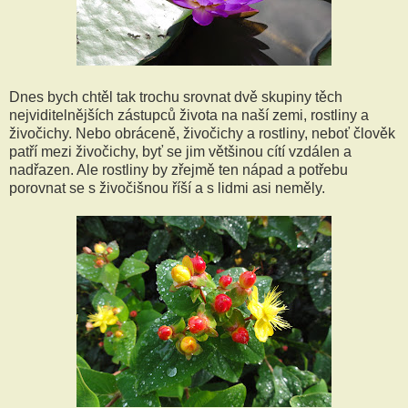
Dnes bych chtěl tak trochu srovnat dvě skupiny těch
nejviditelnějších zástupců života na naší zemi, rostliny a
živočichy. Nebo obráceně, živočichy a rostliny, neboť člověk
patří mezi živočichy, byť se jim většinou cítí vzdálen a
nadřazen. Ale rostliny by zřejmě ten nápad a potřebu
porovnat se s živočišnou říší a s lidmi asi neměly.