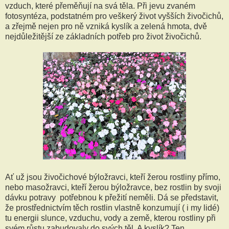
vzduch, které přeměňují na svá těla. Při jevu zvaném
fotosyntéza, podstatném pro veškerý život vyšších živočichů,
a zřejmě nejen pro ně vzniká kyslík a zelená hmota, dvě
nejdůležitější ze základních potřeb pro život živočichů.
Ať už jsou živočichové býložravci, kteří žerou rostliny přímo,
nebo masožravci, kteří žerou býložravce, bez rostlin by svoji
dávku potravy potřebnou k přežití neměli. Dá se představit,
že prostřednictvím těch rostlin vlastně konzumují ( i my lidé)
tu energii slunce, vzduchu, vody a země, kterou rostliny při
svém růstu zabudovaly do svých těl. A kyslík? Ten