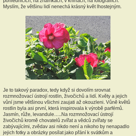
pohlednicích, na známkách, v knihách, na fotografiích.
Myslím, že většinu lidí nenechá krásný květ lhostejným.
Je to takový paradox, tedy když si dovolím srovnat
rozmnožovací ústrojí rostlin, živočichů a lidí. Květy a jejich
vůní jsme většinou všichni zaujati až okouzleni. Vůně květů
rostlin byla asi první, která inspirovala k výrobě parfémů.
Jasmín, růže, levandule…..Na rozmnožovací ústrojí
živočichů kromě chovatelů zvířat a vědců zvířaty se
zabývajícími, zvědav asi nikdo není a nikoho by nenapadlo
jejich fotky a obrázky posílat jako přání k svátkům a