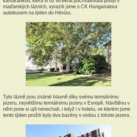
kamarádkou, která si už vícekrát pochvalovala pobyt v
maďarských lázních, vyrazili jsme s CK Hungariatour
autobusem na týden do Hévízu.
Tyto lázně jsou známé hlavně díky svému termálnímu
jezeru, největšímu termálnímu jezeru v Evropě. Návštěvu v
něm jsme si ujít nenechali, i když i v hotelu, ve kterém jsme
tento týden prožili byly dva bazény s vodou z tohoto jezera.