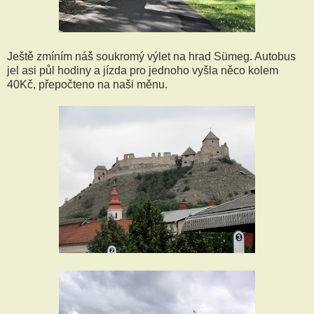
Ještě zmíním náš soukromý výlet na hrad Sümeg. Autobus
jel asi půl hodiny a jízda pro jednoho vyšla něco kolem
40Kč, přepočteno na naši měnu.