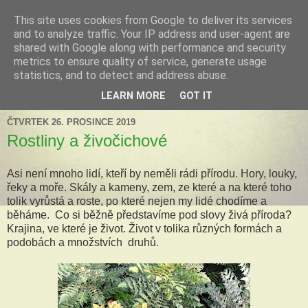
This site uses cookies from Google to deliver its services
Tillandsia za okny
and to analyze traffic. Your IP address and user-agent are
shared with Google along with performance and security
metrics to ensure quality of service, generate usage
Tillandsie a další zelená havěť která s námi může žít v bytě,
statistics, and to detect and address abuse.
k našim velkým radostem, nebo také starostem.
LEARN MORE
GOT IT
ČTVRTEK 26. PROSINCE 2019
Rostliny a živočichové
Asi není mnoho lidí, kteří by neměli rádi přírodu. Hory, louky,
řeky a moře. Skály a kameny, zem, ze které a na které toho
tolik vyrůstá a roste, po které nejen my lidé chodíme a
běháme. Co si běžně představíme pod slovy živá příroda?
Krajina, ve které je život. Život v tolika různých formách a
podobách a množstvích druhů.