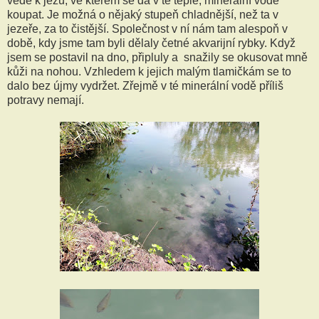
vede k jezu, ve kterém se dá v té teplé, minerální vodě
koupat. Je možná o nějaký stupeň chladnější, než ta v
jezeře, za to čistější. Společnost v ní nám tam alespoň v
době, kdy jsme tam byli dělaly četné akvarijní rybky. Když
jsem se postavil na dno, připluly a snažily se okusovat mně
kůži na nohou. Vzhledem k jejich malým tlamičkám se to
dalo bez újmy vydržet. Zřejmě v té minerální vodě příliš
potravy nemají.