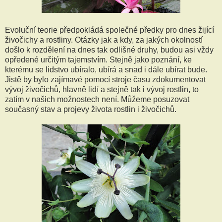
Evoluční teorie předpokládá společné předky pro dnes žijící
živočichy a rostliny. Otázky jak a kdy, za jakých okolností
došlo k rozdělení na dnes tak odlišné druhy, budou asi vždy
opředené určitým tajemstvím. Stejně jako poznání, ke
kterému se lidstvo ubíralo, ubírá a snad i dále ubírat bude.
Jistě by bylo zajímavé pomocí stroje času zdokumentovat
vývoj živočichů, hlavně lidí a stejně tak i vývoj rostlin, to
zatím v našich možnostech není. Můžeme posuzovat
současný stav a projevy života rostlin i živočichů.