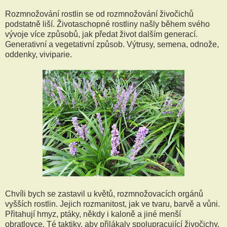
Rozmnožování rostlin se od rozmnožování živočichů
podstatně liší. Životaschopné rostliny našly během svého
vývoje více způsobů, jak předat život dalším generací.
Generativní a vegetativní způsob. Výtrusy, semena, odnože,
oddenky, viviparie.
Chvíli bych se zastavil u květů, rozmnožovacích orgánů
vyšších rostlin. Jejich rozmanitost, jak ve tvaru, barvě a vůni.
Přitahují hmyz, ptáky, někdy i kaloně a jiné menší
obratlovce. Té taktiky, aby přilákaly spolupracující živočichy,