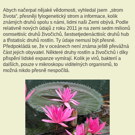
Abych načerpal nějaké vědomosti, vyhledal jsem „strom
života“, přesněji fylogenetický strom a informace, kolik
známých druhů spolu s námi, lidmi naši Zemi obývá. Podle
relativně nových údajů z roku 2011 je na zemi sedm milionů
osmsettisíc druhů živočichů, šestsetjedenácttisíc druhů hub
a třistatisíc druhů rostlin. Ty údaje nemusí být přesné.
Předpokládá se, že v oceánech není známa ještě převážná
část jejich obyvatel. Některé druhy rostlin a živočichů i díky
přispění lidské expanze vymírají. Kolik je virů, bakterií a
dalších, pouze v mikroskopu viditelných organismů, to
možná nikdo přesně nespočítá.