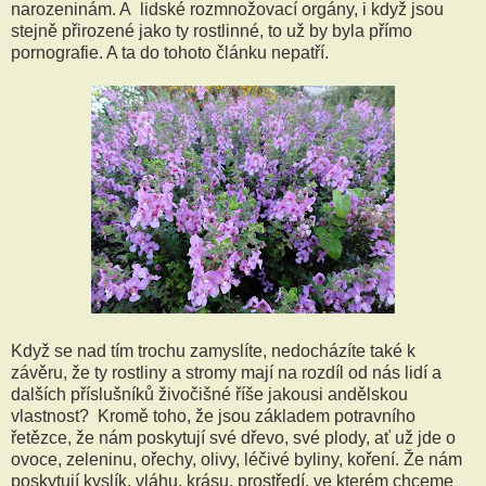
narozeninám. A lidské rozmnožovací orgány, i když jsou
stejně přirozené jako ty rostlinné, to už by byla přímo
pornografie. A ta do tohoto článku nepatří.
Když se nad tím trochu zamyslíte, nedocházíte také k
závěru, že ty rostliny a stromy mají na rozdíl od nás lidí a
dalších příslušníků živočišné říše jakousi andělskou
vlastnost? Kromě toho, že jsou základem potravního
řetězce, že nám poskytují své dřevo, své plody, ať už jde o
ovoce, zeleninu, ořechy, olivy, léčivé byliny, koření. Že nám
poskytují kyslík, vláhu, krásu, prostředí, ve kterém chceme