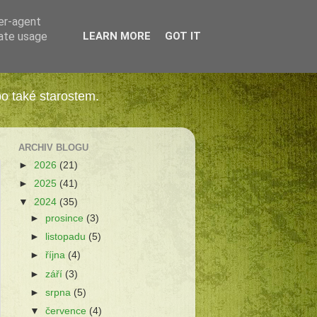
ser-agent
rate usage
LEARN MORE
GOT IT
bo také starostem.
ARCHIV BLOGU
►
2026
(21)
►
2025
(41)
▼
2024
(35)
►
prosince
(3)
►
listopadu
(5)
►
října
(4)
►
září
(3)
►
srpna
(5)
▼
července
(4)