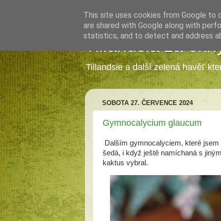
This site uses cookies from Google to de
are shared with Google along with perfo
statistics, and to detect and address a
Tillandsia za okn
Tillandsie a další zelená havěť kt
SOBOTA 27. ČERVENCE 2024
Gymnocalycium glaucum
Dalším gymnocalyciem, které jsem s
šedá, i když ještě namíchaná s jiným
kaktus vybral.