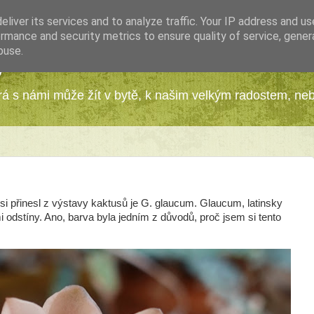
liver its services and to analyze traffic. Your IP address and u
rmance and security metrics to ensure quality of service, gene
buse.
y
erá s námi může žít v bytě, k našim velkým radostem, ne
i přinesl z výstavy kaktusů je G. glaucum. Glaucum, latinsky
i odstíny. Ano, barva byla jedním z důvodů, proč jsem si tento