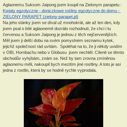
Aglaonemu Suksom Jaipong jsem koupil na Zielonym parapetu : 
Kwiaty egzotyczne - doniczkowe rośliny egzotyczne do domu - 
ZIELONY PARAPET (zielony-parapet.pl)
Na jeho stánky jsem se díval už mnohokrát, ale až ten den, kdy 
jsem psal o bílé aglaonemě dozrálo rozhodnutí, že chci i tu 
červenou a Suksom Jaipong je jednou z těch nejčervenějších. 
Měl jsem ji delší dobu na svém pomyslném seznamu kytek, 
jejichž společnost rád uvítám.  Spoléhat na to, že ji někdy uvidím 
v OBI, Hornbachu nebo v Globusu  jsem nechtěl. Cíleně se těmto 
obchodův vyhýbám, znám se. Než by tam zrovna zmíněnou 
aglaonemu měli, nakoupil bych mezitím jiné rostliny. A toto je asi 
jedna z rostlin, která by se hodně rychle vyprodala. 