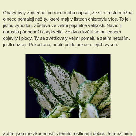
Obavy byly zbytečné, po roce mohu napsat, že sice roste možná 
o něco pomaleji než ty, které mají v listech chlorofylu více. To je i 
jistou výhodou. Zůstává ve velmi přijatelné velikosti. Navíc ji 
narostlo pár odnoží a vykvetla. Ze dvou květů se na jednom 
objevily i plody. Ty se zvětšovaly velmi pomalu a zatím netuším, 
jestli dozrají. Pokud ano, určitě přijde pokus o jejich vysetí.
Zatím jsou mé zkušenosti s těmito rostlinami dobré. Je mezi nimi 