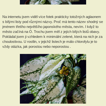
Na internetu jsem viděl více fotek prakticky totožných aglaonem 
s bílými listy pod různými názvy. Proč má tento název shodný se 
jménem třetího největšího japonského města, nevím. I když to 
město začíná na Ó. Trochu jsem měl z jejích bílých listů obavy. 
Pokládal jsem ji vzhledem k minimální zelené, která na nich je za 
choulostivou. U rostlin, v jejichž listech je málo chlorofylu je to 
vždy otázka, jak porostou nebo neporostou .