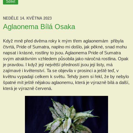
Sdílet
NEDĚLE 14. KVĚTNA 2023
Aglaonema Bílá Osaka
Když mně před dvěma roky k mým třem aglaonemám  přibyla 
čtvrtá, Pride of Sumatra, naplno mi došlo, jak pěkné, snad mohu 
napsat i krásné, rostliny to jsou. Aglaonema Pride of Sumatra 
svým atraktivním vzhledem působila jako náročná rostlina. Opak 
je pravdou. I když její největší předností jsou její listy, má 
zajímavé i květenství. Ta se objevila v prosinci a ještě teď, v 
květnu vypadají celkem k světu. Tehdy jsem si řekl, že by nebylo 
špatné mít ještě nějakou aglaonemu, která je výrazně bílá a další, 
která je výrazně červená.   