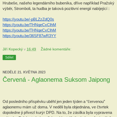
Hrubeše, našeho legendárního bubeníka, dříve například Pražský 
výběr, Stromboli, ta hudba je taková pozitivní energií nabíjející :
https://youtu.be/-pBLZzZdQ0s
https://youtu.be/THNqeCxClhM
https://youtu.be/THNqeCxClhM
https://youtu.be/36SF87wR3YY
Jiří Kopecký
v
16:49
Žádné komentáře:
Sdílet
NEDĚLE 21. KVĚTNA 2023
Červená - Aglaonema Suksom Jaipong
Od posledního příspěvku uběhl jen jeden týden a “červenou” 
aglaonemu mám už doma. V neděli byla objednána, ve čtvrtek 
dopoledne ji přivezl kurýr DPD. Na to, že zásilka byla vypravena 