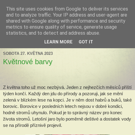
This site uses cookies from Google to deliver its services
Tillandsia za okny
and to analyze traffic. Your IP address and user-agent are
shared with Google along with performance and security
metrics to ensure quality of service, generate usage
Tillandsie a další zelená havěť která s námi může žít v bytě,
statistics, and to detect and address abuse.
k našim velkým radostem, nebo také starostem.
LEARN MORE
GOT IT
SOBOTA 27. KVĚTNA 2023
Květnové barvy
Z května toho už moc nezbývá. Jeden z nejhezčích měsíců příští 
týden končí. Každý den jdu do přírody a pozoruji, jak se mění 
zelená v blízkém lese na kopci. Je v něm dost habrů a buků, také 
borovic. Borovice v posledních letech nejsou v dobré kondici, 
hodně stromů uhynulo. Pokud je to správný název pro konec 
života stromů. Letošní jaro bylo poměrně deštivé a dostatek vody 
se na přírodě příznivě projevil.  