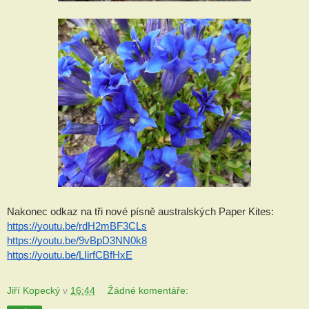
Nakonec odkaz na tři nové písně australských Paper Kites:  
https://youtu.be/rdH2mBF3CLs
https://youtu.be/9vBpD3NN0k8
https://youtu.be/LIirfCBfHxE
Jiří Kopecký
v
16:44
Žádné komentáře: