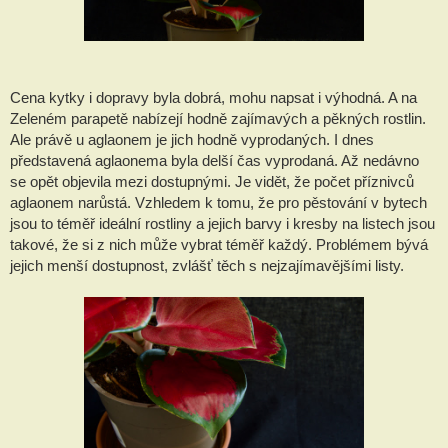
Cena kytky i dopravy byla dobrá, mohu napsat i výhodná. A na 
Zeleném parapetě nabízejí hodně zajímavých a pěkných rostlin. 
Ale právě u aglaonem je jich hodně vyprodaných. I dnes 
představená aglaonema byla delší čas vyprodaná. Až nedávno 
se opět objevila mezi dostupnými. Je vidět, že počet příznivců 
aglaonem narůstá. Vzhledem k tomu, že pro pěstování v bytech 
jsou to téměř ideální rostliny a jejich barvy i kresby na listech jsou 
takové, že si z nich může vybrat téměř každý. Problémem bývá 
jejich menší dostupnost, zvlášť těch s nejzajímavějšími listy.