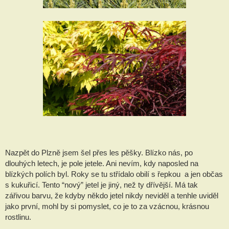
Nazpět do Plzně jsem šel přes les pěšky. Blízko nás, po 
dlouhých letech, je pole jetele. Ani nevím, kdy naposled na 
blízkých polích byl. Roky se tu střídalo obilí s řepkou  a jen občas 
s kukuřicí. Tento “nový” jetel je jiný, než ty dřívější. Má tak 
zářivou barvu, že kdyby někdo jetel nikdy neviděl a tenhle uviděl 
jako první, mohl by si pomyslet, co je to za vzácnou, krásnou 
rostlinu.    