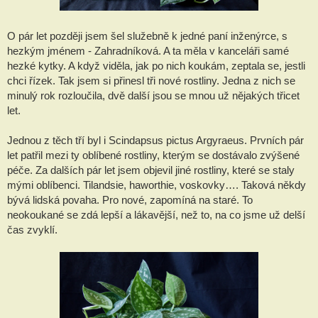
O pár let později jsem šel služebně k jedné paní inženýrce, s 
hezkým jménem - Zahradníková. A ta měla v kanceláři samé 
hezké kytky. A když viděla, jak po nich koukám, zeptala se, jestli 
chci řízek. Tak jsem si přinesl tři nové rostliny. Jedna z nich se 
minulý rok rozloučila, dvě další jsou se mnou už nějakých třicet 
let.
Jednou z těch tří byl i Scindapsus pictus Argyraeus. Prvních pár 
let patřil mezi ty oblíbené rostliny, kterým se dostávalo zvýšené 
péče. Za dalších pár let jsem objevil jiné rostliny, které se staly 
mými oblíbenci. Tilandsie, haworthie, voskovky…. Taková někdy 
bývá lidská povaha. Pro nové, zapomíná na staré. To 
neokoukané se zdá lepší a lákavější, než to, na co jsme už delší 
čas zvyklí.