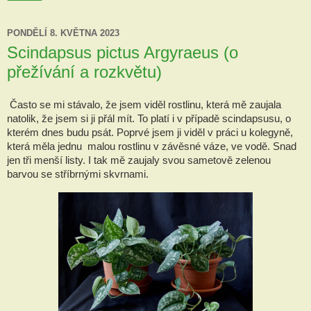
PONDĚLÍ 8. KVĚTNA 2023
Scindapsus pictus Argyraeus (o
přežívání a rozkvětu)
Často se mi stávalo, že jsem viděl rostlinu, která mě zaujala 
natolik, že jsem si ji přál mít. To platí i v případě scindapsusu, o 
kterém dnes budu psát. Poprvé jsem ji viděl v práci u kolegyně, 
která měla jednu  malou rostlinu v závěsné váze, ve vodě. Snad 
jen tři menší listy. I tak mě zaujaly svou sametově zelenou 
barvou se stříbrnými skvrnami.