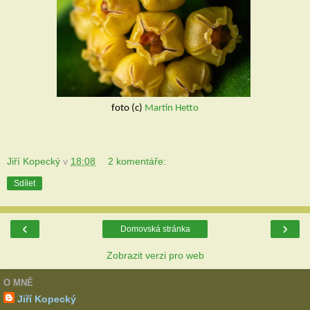
foto (c)
 Martin Hetto
Jiří Kopecký
v
18:08
2 komentáře:
Sdílet
‹
›
Domovská stránka
Zobrazit verzi pro web
O MNĚ
Jiří Kopecký