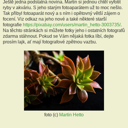
Ještě jedna podstatná novina. Martin si jednou chtěl vyfotit
ryby v akváriu. S jeho starým fotoaparátem už to moc nešlo.
Tak přibyl fotoaparát nový a s ním i opětovný větší zájem o
focení. Viz odkaz na jeho nové a také některé starší
fotografie
https://pixabay.com/users/martin_hetto-3003735/
.
Na těchto stránkách si můžete fotky jeho i ostatních fotografů
zdarma stáhnout. Pokud se Vám nějaká fotka líbí, dejte
prosím lajk, ať mají fotografové zpětnou vazbu.
foto (c)
Martin Hetto