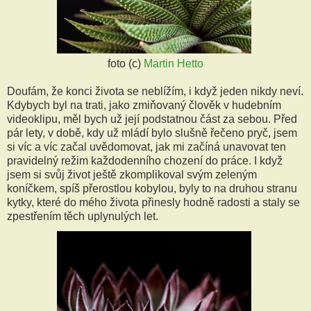
foto (c)
Martin Hetto
Doufám, že konci života se neblížím, i když jeden nikdy neví.
Kdybych byl na trati, jako zmiňovaný člověk v hudebním
videoklipu, měl bych už její podstatnou část za sebou. Před
pár lety, v době, kdy už mládí bylo slušně řečeno pryč, jsem
si víc a víc začal uvědomovat, jak mi začíná unavovat ten
pravidelný režim každodenního chození do práce. I když
jsem si svůj život ještě zkomplikoval svým zeleným
koníčkem, spíš přerostlou kobylou, byly to na druhou stranu
kytky, které do mého života přinesly hodně radosti a staly se
zpestřením těch uplynulých let.