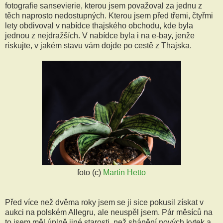
fotografie sansevierie, kterou jsem považoval za jednu z
těch naprosto nedostupných. Kterou jsem před třemi, čtyřmi
lety obdivoval v nabídce thajského obchodu, kde byla
jednou z nejdražších. V nabídce byla i na e-bay, jenže
riskujte, v jakém stavu vám dojde po cestě z Thajska.
foto (c)
Martin Hetto
Před více než dvěma roky jsem se ji sice pokusil získat v
aukci na polském Allegru, ale neuspěl jsem. Pár měsíců na
to jsem měl úplně jiné starosti, než shánění nových kytek a