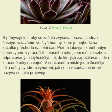
foto (c)
 Martin Hetto
S přibývajícími roky se začala zvyšovat únava. Jednak
časným vstáváním ve čtyři hodiny, které je nejhorší na
začátku přechodu na letní čas. Potom takovým zaběhnutým
stereotypem v práci. 1.8. letošního roku jsem měl za sebou
odpracovaných čtyřicetčtyři let, do kterých započítávám i dva
ztracené roky na vojně. V současném místě jsem třicetčtyři
let a určitý syndrom vyhoření, jak se to v současné době
nazývá se také projevuje.