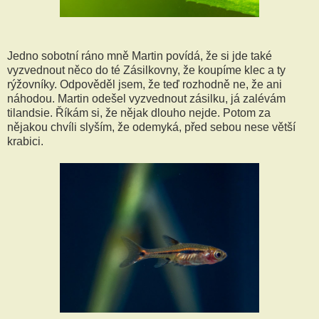
Jedno sobotní ráno mně Martin povídá, že si jde také
vyzvednout něco do té Zásilkovny, že koupíme klec a ty
rýžovníky. Odpověděl jsem, že teď rozhodně ne, že ani
náhodou. Martin odešel vyzvednout zásilku, já zalévám
tilandsie. Říkám si, že nějak dlouho nejde. Potom za
nějakou chvíli slyším, že odemyká, před sebou nese větší
krabici.