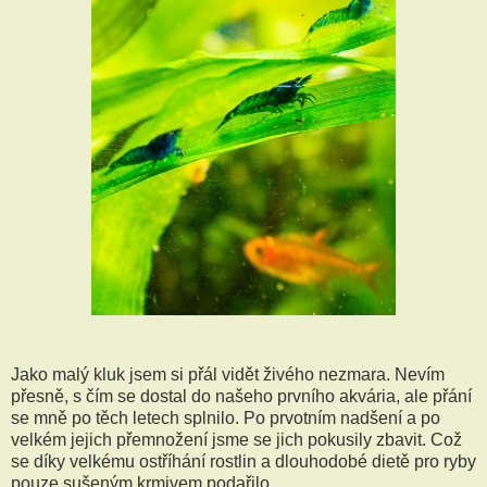
Jako malý kluk jsem si přál vidět živého nezmara. Nevím
přesně, s čím se dostal do našeho prvního akvária, ale přání
se mně po těch letech splnilo. Po prvotním nadšení a po
velkém jejich přemnožení jsme se jich pokusily zbavit. Což
se díky velkému ostříhání rostlin a dlouhodobé dietě pro ryby
pouze sušeným krmivem podařilo.