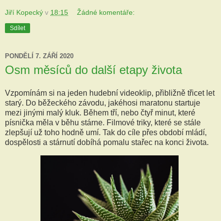
Jiří Kopecký
v
18:15
Žádné komentáře:
Sdílet
PONDĚLÍ 7. ZÁŘÍ 2020
Osm měsíců do další etapy života
Vzpomínám si na jeden hudební videoklip, přibližně třicet let
starý. Do běžeckého závodu, jakéhosi maratonu startuje
mezi jinými malý kluk. Během tří, nebo čtyř minut, které
písnička měla v běhu stárne. Filmové triky, které se stále
zlepšují už toho hodně umí. Tak do cíle přes období mládí,
dospělosti a stárnutí dobíhá pomalu stařec na konci života.