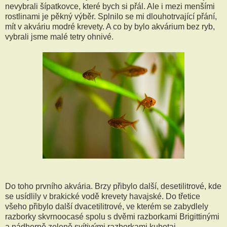
nevybrali šípatkovce, které bych si přál. Ale i mezi menšími
rostlinami je pěkný výběr. Splnilo se mi dlouhotrvající přání,
mít v akváriu modré krevety. A co by bylo akvárium bez ryb,
vybrali jsme malé tetry ohnivé.
Do toho prvního akvária. Brzy přibylo další, desetilitrové, kde
se usídlily v brakické vodě krevety havajské. Do třetice
všeho přibylo další dvacetilitrové, ve kterém se zabydlely
razborky skvrnoocasé spolu s dvěmi razborkami Brigittinými
a nádherně zeleně svítivými razborkami kubotai.