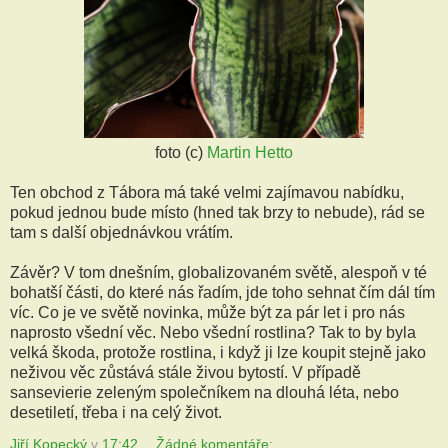
foto (c)
Martin Hetto
Ten obchod z Tábora má také velmi zajímavou nabídku,
pokud jednou bude místo (hned tak brzy to nebude), rád se
tam s další objednávkou vrátím.
Závěr? V tom dnešním, globalizovaném světě, alespoň v té
bohatší části, do které nás řadím, jde toho sehnat čím dál tím
víc. Co je ve světě novinka, může být za pár let i pro nás
naprosto všední věc. Nebo všední rostlina? Tak to by byla
velká škoda, protože rostlina, i když ji lze koupit stejně jako
neživou věc zůstává stále živou bytostí. V případě
sansevierie zeleným společníkem na dlouhá léta, nebo
desetiletí, třeba i na celý život.
Jiří Kopecký
v
17:42
Žádné komentáře: