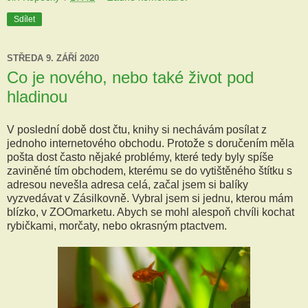
Sdílet
STŘEDA 9. ZÁŘÍ 2020
Co je nového, nebo také život pod
hladinou
V poslední době dost čtu, knihy si nechávám posílat z
jednoho internetového obchodu. Protože s doručením měla
pošta dost často nějaké problémy, které tedy byly spíše
zaviněné tím obchodem, kterému se do vytištěného štítku s
adresou nevešla adresa celá, začal jsem si balíky
vyzvedávat v Zásilkovně. Vybral jsem si jednu, kterou mám
blízko, v ZOOmarketu. Abych se mohl alespoň chvíli kochat
rybičkami, morčaty, nebo okrasným ptactvem.