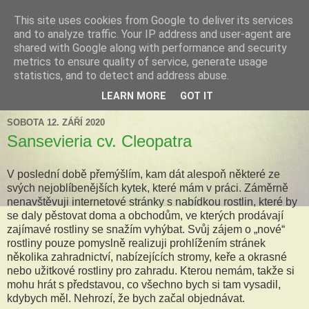
This site uses cookies from Google to deliver its services
Tillandsia za okny
and to analyze traffic. Your IP address and user-agent are
shared with Google along with performance and security
metrics to ensure quality of service, generate usage
Tillandsie a další zelená havěť která s námi může žít v bytě,
statistics, and to detect and address abuse.
k našim velkým radostem, nebo také starostem.
LEARN MORE
GOT IT
SOBOTA 12. ZÁŘÍ 2020
Sansevieria cv. Cleopatra
V poslední době přemýšlím, kam dát alespoň některé ze
svých nejoblíbenějších kytek, které mám v práci. Záměrně
nenavštěvuji internetové stránky s nabídkou rostlin, které by
se daly pěstovat doma a obchodům, ve kterých prodávají
zajímavé rostliny se snažím vyhýbat. Svůj zájem o „nové“
rostliny pouze pomyslně realizuji prohlížením stránek
několika zahradnictví, nabízejících stromy, keře a okrasné
nebo užitkové rostliny pro zahradu. Kterou nemám, takže si
mohu hrát s představou, co všechno bych si tam vysadil,
kdybych měl. Nehrozí, že bych začal objednávat.