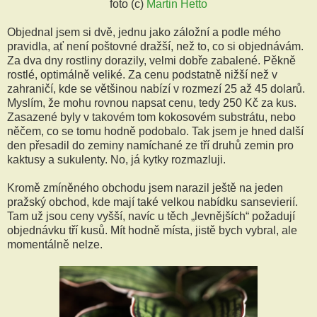
foto (c)
Martin Hetto
Objednal jsem si dvě, jednu jako záložní a podle mého
pravidla, ať není poštovné dražší, než to, co si objednávám.
Za dva dny rostliny dorazily, velmi dobře zabalené. Pěkně
rostlé, optimálně veliké. Za cenu podstatně nižší než v
zahraničí, kde se většinou nabízí v rozmezí 25 až 45 dolarů.
Myslím, že mohu rovnou napsat cenu, tedy 250 Kč za kus.
Zasazené byly v takovém tom kokosovém substrátu, nebo
něčem, co se tomu hodně podobalo. Tak jsem je hned další
den přesadil do zeminy namíchané ze tří druhů zemin pro
kaktusy a sukulenty. No, já kytky rozmazluji.
Kromě zmíněného obchodu jsem narazil ještě na jeden
pražský obchod, kde mají také velkou nabídku sansevierií.
Tam už jsou ceny vyšší, navíc u těch „levnějších“ požadují
objednávku tří kusů. Mít hodně místa, jistě bych vybral, ale
momentálně nelze.