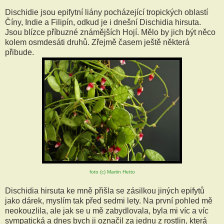
Dischidie jsou epifytní liány pocházející tropických oblastí
Číny, Indie a Filipín, odkud je i dnešní Dischidia hirsuta.
Jsou blízce příbuzné známějších Hojí. Mělo by jich být něco
kolem osmdesáti druhů. Zřejmě časem ještě některá
přibude.
foto (c) Martin Hetto
Dischidia hirsuta ke mně přišla se zásilkou jiných epifytů
jako dárek, myslím tak před sedmi lety. Na první pohled mě
neokouzlila, ale jak se u mě zabydlovala, byla mi víc a víc
sympatická a dnes bych ji označil za jednu z rostlin, která