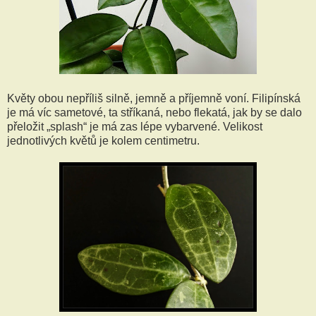
Květy obou nepříliš silně, jemně a příjemně voní. Filipínská
je má víc sametové, ta stříkaná, nebo flekatá, jak by se dalo
přeložit „splash“ je má zas lépe vybarvené. Velikost
jednotlivých květů je kolem centimetru.