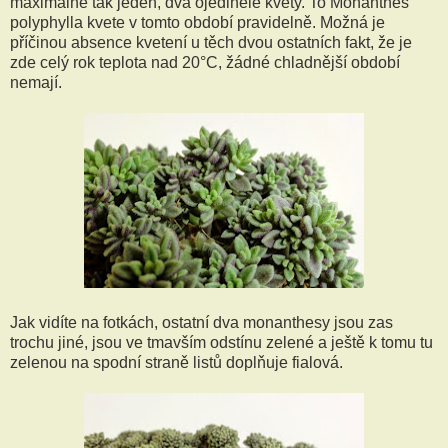
maximálně tak jeden, dva ojedinělé květy. To Monanthes
polyphylla kvete v tomto období pravidelně. Možná je
příčinou absence kvetení u těch dvou ostatních fakt, že je
zde celý rok teplota nad 20°C, žádné chladnější období
nemají.
Jak vidíte na fotkách, ostatní dva monanthesy jsou zas
trochu jiné, jsou ve tmavším odstínu zelené a ještě k tomu tu
zelenou na spodní straně listů doplňuje fialová.