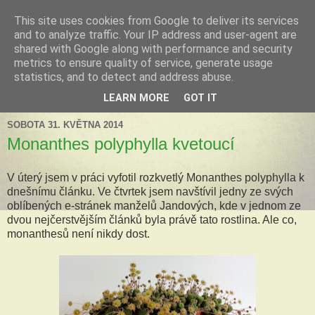
This site uses cookies from Google to deliver its services
Tillandsia za okny
and to analyze traffic. Your IP address and user-agent are
shared with Google along with performance and security
metrics to ensure quality of service, generate usage
Tillandsie a další zelená havěť která s námi může žít v bytě,
statistics, and to detect and address abuse.
k našim velkým radostem, nebo také starostem.
LEARN MORE
GOT IT
SOBOTA 31. KVĚTNA 2014
Monanthes polyphylla kvetoucí
V úterý jsem v práci vyfotil rozkvetlý Monanthes polyphylla k
dnešnímu článku. Ve čtvrtek jsem navštívil jedny ze svých
oblíbených e-stránek manželů Jandových, kde v jednom ze
dvou nejčerstvějším článků byla právě tato rostlina. Ale co,
monanthesů není nikdy dost.