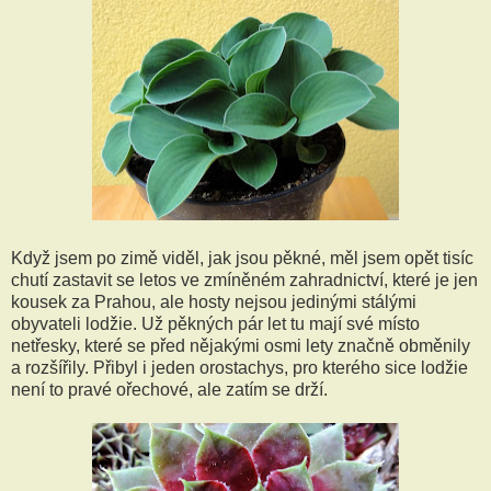
Když jsem po zimě viděl, jak jsou pěkné, měl jsem opět tisíc
chutí zastavit se letos ve zmíněném zahradnictví, které je jen
kousek za Prahou, ale hosty nejsou jedinými stálými
obyvateli lodžie. Už pěkných pár let tu mají své místo
netřesky, které se před nějakými osmi lety značně obměnily
a rozšířily. Přibyl i jeden orostachys, pro kterého sice lodžie
není to pravé ořechové, ale zatím se drží.