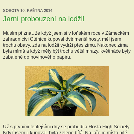
SOBOTA 10. KVĚTNA 2014
Jarní probouzení na lodžii
Musím přiznat, že když jsem si v loňském roce v Zámeckém
zahradnictví Ctěnice kupoval dvě menší hosty, měl jsem
trochu obavy, zda na lodžii vydrží přes zimu. Nakonec zima
byla mírná a když měly být trochu větší mrazy, květináče byly
zabalené do novinového papíru.
Už s prvními teplejšími dny se probudila Hosta High Society.
Když jsem ji kupoval, byla zeleno bílá. Na jaře je místo bílé