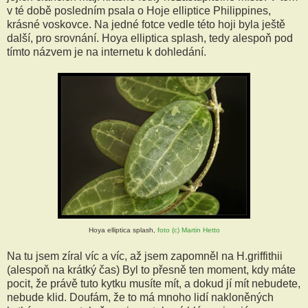
v té době posledním psala o Hoje elliptice Philippines,
krásné voskovce. Na jedné fotce vedle této hoji byla ještě
další, pro srovnání. Hoya elliptica splash, tedy alespoň pod
tímto názvem je na internetu k dohledání.
Hoya elliptica splash,
foto (c) Martin Hetto
Na tu jsem zíral víc a víc, až jsem zapomněl na H.griffithii
(alespoň na krátký čas) Byl to přesně ten moment, kdy máte
pocit, že právě tuto kytku musíte mít, a dokud jí mít nebudete,
nebude klid. Doufám, že to má mnoho lidí nakloněných