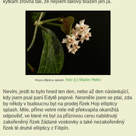
kytkám zrovna tak, že nejsem takový blázen jen já.
foto (c) Martin Hetto
Hoya elliptica splash,
Nevím, jestli to bylo hned ten den, nebo až den následující,
kdy jsem psal paní Edytě poprvé. Nesměle jsem se ptal, zda
by někdy v budoucnu byl na prodej řízek Hoji ellipticy
splash. Mile, přímo velmi mile mě překvapila okamžitá
odpověď, ve které mi byl za příznivou cenu nabídnutý
zakořeněný řízek žádané voskovky a také nezakořeněný
řízek té druhé ellipticy z Filipín.