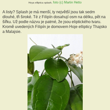
foto (c) Martin Hetto
Hoya elliptica splash,
A listy? Splash je má menší, ty největší jsou tak sedm
dlouhé, tři široké. Té z Filipín dosahují osm na délku, pět na
šířku. Už podle názvu je patrné, že jsou eliptického tvaru.
Kromě uvedených Filipín je domovem Hoje ellipticy Thajsko
a Malajsie.