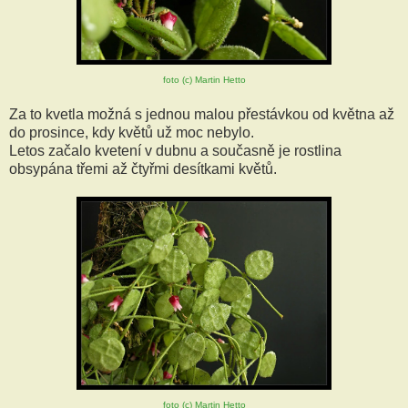
foto (c) Martin Hetto
Za to kvetla možná s jednou malou přestávkou od května až
do prosince, kdy květů už moc nebylo.
Letos začalo kvetení v dubnu a současně je rostlina
obsypána třemi až čtyřmi desítkami květů.
foto (c) Martin Hetto