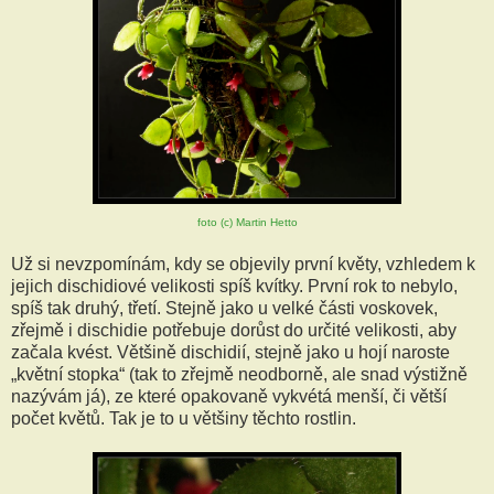
foto (c) Martin Hetto
Už si nevzpomínám, kdy se objevily první květy, vzhledem k
jejich dischidiové velikosti spíš kvítky. První rok to nebylo,
spíš tak druhý, třetí. Stejně jako u velké části voskovek,
zřejmě i dischidie potřebuje dorůst do určité velikosti, aby
začala kvést. Většině dischidií, stejně jako u hojí naroste
„květní stopka“ (tak to zřejmě neodborně, ale snad výstižně
nazývám já), ze které opakovaně vykvétá menší, či větší
počet květů. Tak je to u většiny těchto rostlin.