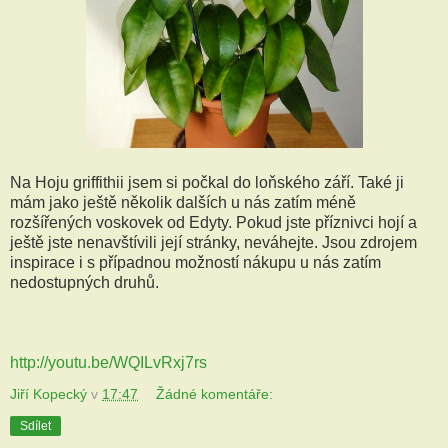
Na Hoju griffithii jsem si počkal do loňského září. Také ji
mám jako ještě několik dalších u nás zatím méně
rozšířených voskovek od Edyty. Pokud jste příznivci hojí a
ještě jste nenavštívili její stránky, neváhejte. Jsou zdrojem
inspirace i s případnou možností nákupu u nás zatím
nedostupných druhů.
http://youtu.be/WQILvRxj7rs
Jiří Kopecký
v
17:47
Žádné komentáře:
Sdílet