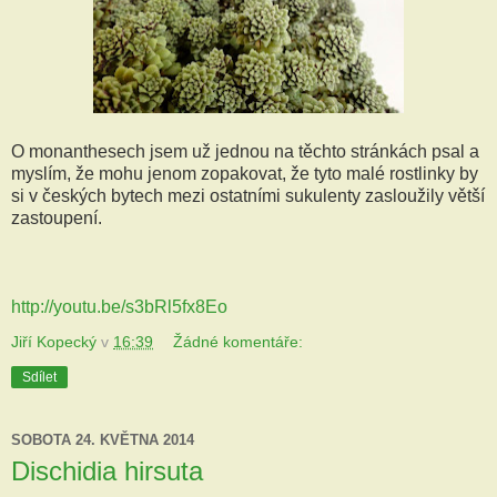
O monanthesech jsem už jednou na těchto stránkách psal a
myslím, že mohu jenom zopakovat, že tyto malé rostlinky by
si v českých bytech mezi ostatními sukulenty zasloužily větší
zastoupení.
http://youtu.be/s3bRl5fx8Eo
Jiří Kopecký
v
16:39
Žádné komentáře:
Sdílet
SOBOTA 24. KVĚTNA 2014
Dischidia hirsuta