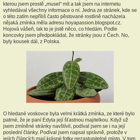
kterou jsem prostě „musel“ mít a tak jsem na internetu
vyhledával všechny informace o ní. Jedna ze stránek, kde se
o této zatím nepříliš často pěstované rostlině nacházela
nějaká zmínka měla adresu hoyapassion.blogspot.cz.
Hojová vášeň, tak to je jistě něco, co hledám. Podle
koncovky jsem předpokládal, že stránky jsou z Čech. No,
byly kousek dál, z Polska.
O hledané voskovce byla velmi krátká zmínka, ze které bylo
patrné, že je paní Edyta její šťastnou majitelkou. Když už
jsem zmíněné stránky navštívil, podíval jsem se i na její
poslední články. Podíval jsem napsal správně, protože v
jejích článcích mají krásné fotky nezastupitelné místo. V tom