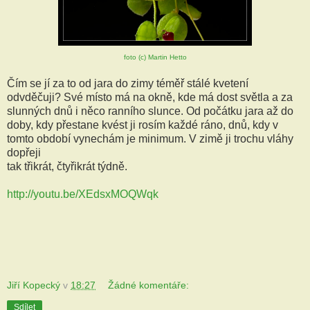
foto (c) Martin Hetto
Čím se jí za to od jara do zimy téměř stálé kvetení
odvděčuji? Své místo má na okně, kde má dost světla a za
slunných dnů i něco ranního slunce. Od počátku jara až do
doby, kdy přestane kvést ji rosím každé ráno, dnů, kdy v
tomto období vynechám je minimum. V zimě ji trochu vláhy
dopřeji
tak třikrát, čtyřikrát týdně.
http://youtu.be/XEdsxMOQWqk
Jiří Kopecký
v
18:27
Žádné komentáře:
Sdílet