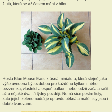
žlutá, která se až časem mění v bílou.
Hosta Blue Mouse Ears, krásná miniatura, která stejně jako
výše uvedená být ozdobou pro každého kytkomilného
bezzemka, vlastnící alespoň balkon, nebo lodžii začala rašit
až o nějaké dva, tři týdny později. Nemá sice pestré listy,
zato jejich zelenomodrá je opravdu pěkná a malé listy jsou i
dobře tvarované.