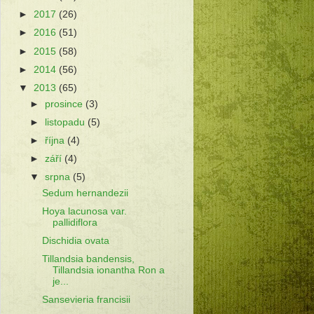
►
2017
(26)
►
2016
(51)
►
2015
(58)
►
2014
(56)
▼
2013
(65)
►
prosince
(3)
►
listopadu
(5)
►
října
(4)
►
září
(4)
▼
srpna
(5)
Sedum hernandezii
Hoya lacunosa var.
pallidiflora
Dischidia ovata
Tillandsia bandensis,
Tillandsia ionantha Ron a
je...
Sansevieria francisii