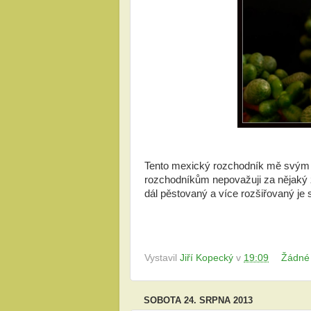
Tento mexický rozchodník mě svým k
rozchodníkům nepovažuji za nějaký zá
dál pěstovaný a více rozšiřovaný je
Vystavil
Jiří Kopecký
v
19:09
Žádné
SOBOTA 24. SRPNA 2013