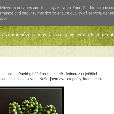
liver its services and to analyze traffic. Your IP address and u
rmance and security metrics to ensure quality of service, gene
buse.
y
erá s námi může žít v bytě, k našim velkým radostem, ne
z oblasti Puebla, ležící na jihu země. Jednou z největších
 je datum jejího objevení. Našel jsem dva letopočty, které se tak