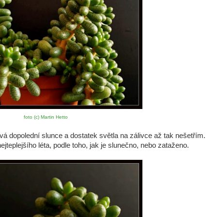
foto (c) Martin Hetto
ívá dopolední slunce a dostatek světla na zálivce až tak nešetřím.
jteplejšího léta, podle toho, jak je slunečno, nebo zataženo.