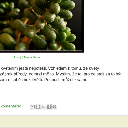
foto (c) Martin Hetto
vetením ještě nepotěšil. Vzhledem k tomu, že květy
zrak přírody, nemrzí mě to. Myslím, že to, pro co stojí za to být
 sám o sobě i bez květů. Posoudit můžete sami.
 komentáře: