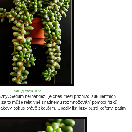
foto (c) Martin Hetto
ávný, Sedum hernandezii je dnes mezi příznivci sukulentních
ěčit za to může relativně snadnému rozmnožování pomocí řízků,
 takový pokus právě zkouším. Upadlý list brzy pustil kořeny, zatím