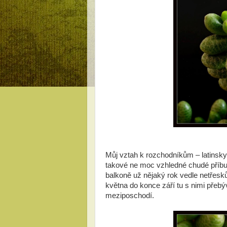
Můj vztah k rozchodníkům – latinsky 
takové ne moc vzhledné chudé příbu
balkoně už nějaký rok vedle netřes
května do konce září tu s nimi přebý
meziposchodí.