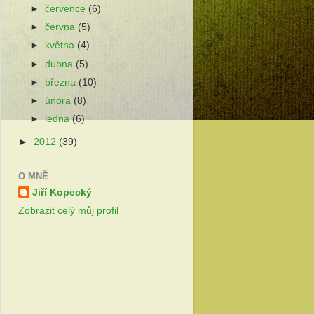
►
července
(6)
►
června
(5)
►
května
(4)
►
dubna
(5)
►
března
(10)
►
února
(8)
►
ledna
(6)
►
2012
(39)
O MNĚ
Jiří Kopecký
Zobrazit celý můj profil