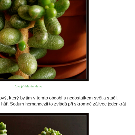
foto (c) Martin Hetto
ový, který by jim v tomto období s nedostatkem světla stačil.
né hůř. Sedum hernandezii to zvládá při skromné zálivce jedenkrát