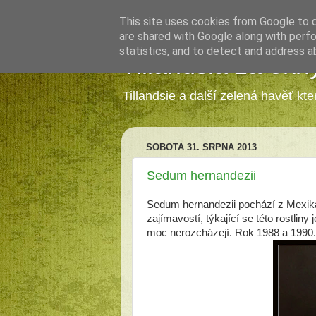
This site uses cookies from Google to de
are shared with Google along with perfo
statistics, and to detect and address a
Tillandsia za okn
Tillandsie a další zelená havěť kt
SOBOTA 31. SRPNA 2013
Sedum hernandezii
Sedum hernandezii pochází z Mexika, 
zajímavostí, týkající se této rostliny
moc nerozcházejí. Rok 1988 a 1990.