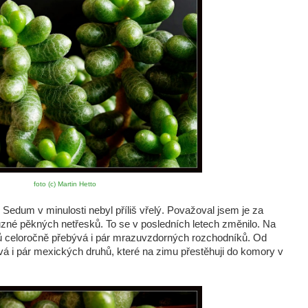
foto (c) Martin Hetto
Sedum v minulosti nebyl příliš vřelý. Považoval jsem je za
zné pěkných netřesků. To se v posledních letech změnilo. Na
ků celoročně přebývá i pár mrazuvzdorných rozchodníků. Od
vá i pár mexických druhů, které na zimu přestěhuji do komory v