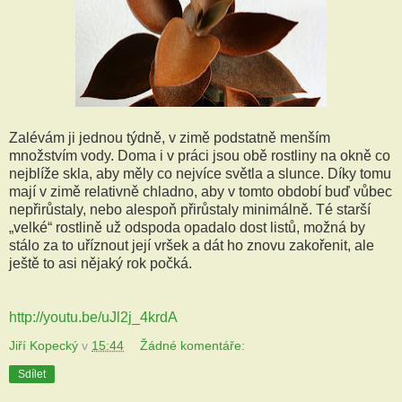
Zalévám ji jednou týdně, v zimě podstatně menším
množstvím vody. Doma i v práci jsou obě rostliny na okně co
nejblíže skla, aby měly co nejvíce světla a slunce. Díky tomu
mají v zimě relativně chladno, aby v tomto období buď vůbec
nepřirůstaly, nebo alespoň přirůstaly minimálně. Té starší
„velké“ rostlině už odspoda opadalo dost listů, možná by
stálo za to uříznout její vršek a dát ho znovu zakořenit, ale
ještě to asi nějaký rok počká.
http://youtu.be/uJl2j_4krdA
Jiří Kopecký
v
15:44
Žádné komentáře:
Sdílet