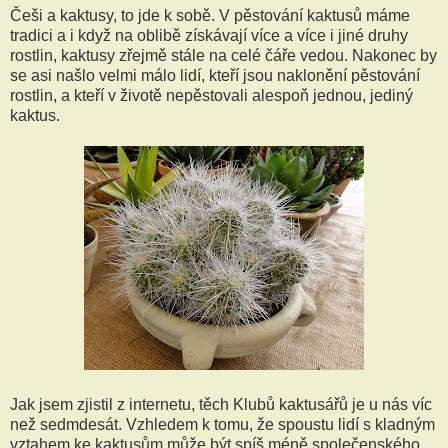
Češi a kaktusy, to jde k sobě. V pěstování kaktusů máme
tradici a i když na oblibě získávají více a více i jiné druhy
rostlin, kaktusy zřejmě stále na celé čáře vedou. Nakonec by
se asi našlo velmi málo lidí, kteří jsou naklonění pěstování
rostlin, a kteří v životě nepěstovali alespoň jednou, jediný
kaktus.
Jak jsem zjistil z internetu, těch Klubů kaktusářů je u nás víc
než sedmdesát. Vzhledem k tomu, že spoustu lidí s kladným
vztahem ke kaktusům může být spíš méně společenského