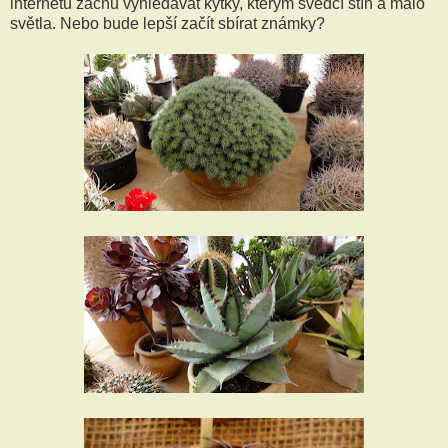
internetu začnu vyhledávat kytky, kterým svědčí stín a málo
světla. Nebo bude lepší začít sbírat známky?