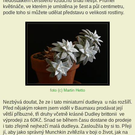
nedostatkem čerstvého vzduchu snad netrpí. Průměr
květináče, ve kterém je umístěna je šest a půl centimetru,
podle toho si můžete udělat představu o velikosti rostliny.
foto (c) Martin Hetto
Nezbývá doufat, že ze i tato miniaturní dudleya u nás rozšíří.
Před nějakým rokem jsem viděl v Baumaxu prodávat její
větší příbuzné, tři druhy včetně krásné Dudley brittonii ve
výprodeji za 60Kč. Snad se během času dostane do prodeje
i tato zřejmě nejhezčí malá dudleya. Zasloužila by si to. Přeji
jí, aby jako správný Munchkin zvítězila v boji o život, jak na