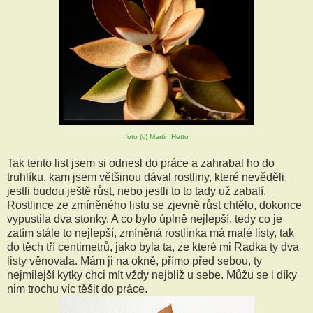
foto (c) Martin Hetto
Tak tento list jsem si odnesl do práce a zahrabal ho do
truhlíku, kam jsem většinou dával rostliny, které nevěděli,
jestli budou ještě růst, nebo jestli to to tady už zabalí.
Rostlince ze zmíněného listu se zjevně růst chtělo, dokonce
vypustila dva stonky. A co bylo úplně nejlepší, tedy co je
zatím stále to nejlepší, zmíněná rostlinka má malé listy, tak
do těch tří centimetrů, jako byla ta, ze které mi Radka ty dva
listy věnovala. Mám ji na okně, přímo před sebou, ty
nejmilejší kytky chci mít vždy nejblíž u sebe. Můžu se i díky
nim trochu víc těšit do práce.