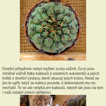
Dnešní příspěvek nebyl myšlen zcela vážně. Za to jsou
míněné vážně fotky kaktusů (i ostatních sukulentů) a jejich
květů z dnešní výstavy, které ukazují jejich krásu. Nedá se
jim to upřít, když se kaktus povede, k dokonalosti mu nic
nechybí. To se ale netýká jen kaktusů, stejně tak jsou na tom
i naši ostatní zelení oblíbenci.