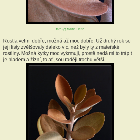
foto (c) Martin Hetto
Rostla velmi dobře, možná až moc dobře. Už druhý rok se
její listy zvětšovaly daleko víc, než byly ty z mateřské
rostliny. Možná kytky moc vykrmuji, prostě nedá mi to trápit
je hladem a žízní, to ať jsou raději trochu větší.