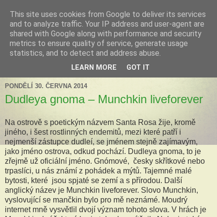
This site uses cookies from Google to deliver its services
Tillandsia za okny
and to analyze traffic. Your IP address and user-agent are
shared with Google along with performance and security
metrics to ensure quality of service, generate usage
Tillandsie a další zelená havěť která s námi může žít v bytě,
statistics, and to detect and address abuse.
k našim velkým radostem, nebo také starostem.
LEARN MORE
GOT IT
PONDĚLÍ 30. ČERVNA 2014
Dudleya gnoma – Munchkin liveforever
Na ostrově s poetickým názvem Santa Rosa žije, kromě
jiného, i šest rostlinných endemitů, mezi které patří i
nejmenší zástupce dudleí, se jménem stejně zajímavým,
jako jméno ostrova, odkud pochází. Dudleya gnoma, to je
zřejmě už oficiální jméno. Gnómové, česky skřítkové nebo
trpaslíci, u nás známí z pohádek a mýtů. Tajemné malé
bytosti, které jsou spjaté se zemí a s přírodou. Další
anglický název je Munchkin liveforever. Slovo Munchkin,
vyslovující se mančkin bylo pro mě neznámé. Moudrý
internet mně vysvětlil dvojí význam tohoto slova. V hrách je