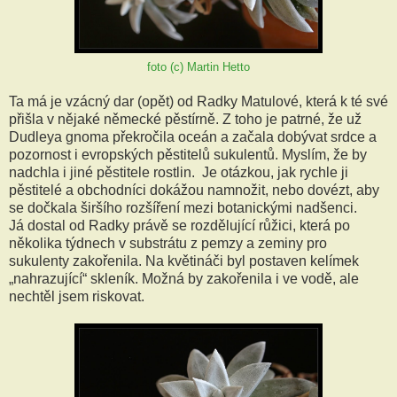
foto (c) Martin Hetto
Ta má je vzácný dar (opět) od Radky Matulové, která k té své
přišla v nějaké německé pěstírně. Z toho je patrné, že už
Dudleya gnoma překročila oceán a začala dobývat srdce a
pozornost i evropských pěstitelů sukulentů. Myslím, že by
nadchla i jiné pěstitele rostlin. Je otázkou, jak rychle ji
pěstitelé a obchodníci dokážou namnožit, nebo dovézt, aby
se dočkala širšího rozšíření mezi botanickými nadšenci.
Já dostal od Radky právě se rozdělující růžici, která po
několika týdnech v substrátu z pemzy a zeminy pro
sukulenty zakořenila. Na květináči byl postaven kelímek
„nahrazující“ skleník. Možná by zakořenila i ve vodě, ale
nechtěl jsem riskovat.