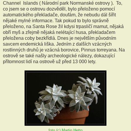
Channel Islands ( Národní park Normanské ostrovy ). To,
co jsem se o ostrovu dozvěděl, bylo přeloženo pomocí
automatického překladače, doufám, že nebudu dál šířit
nějaké mylné informace. Tak pokud to bylo správně
přeloženo, na Santa Rose žil kdysi trpasličí mamut, nějaká
obří myš a zřejmě nějaká nelétající husa, překladačem
přeložena coby bezkřídlá. Dnes je největším původním
savcem endemická liška. Jedním z dalších vzácných
rostlinných druhů je vzácná borovice, Pinnus torreyana. Na
ostrově se také našly archeologické nálezy, dokazující
přítomnost lidí na ostrově už před 13 000 lety.
foto (c) Martin Hetto