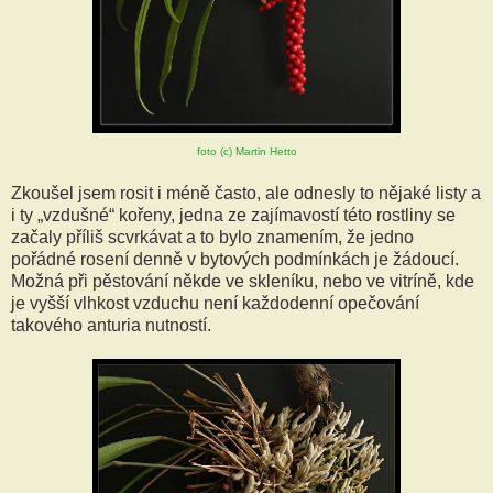
foto (c) Martin Hetto
Zkoušel jsem rosit i méně často, ale odnesly to nějaké listy a
i ty „vzdušné“ kořeny, jedna ze zajímavostí této rostliny se
začaly příliš scvrkávat a to bylo znamením, že jedno
pořádné rosení denně v bytových podmínkách je žádoucí.
Možná při pěstování někde ve skleníku, nebo ve vitríně, kde
je vyšší vlhkost vzduchu není každodenní opečování
takového anturia nutností.