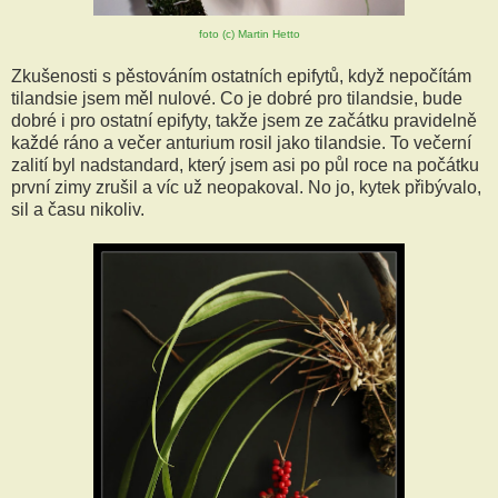
foto (c) Martin Hetto
Zkušenosti s pěstováním ostatních epifytů, když nepočítám
tilandsie jsem měl nulové. Co je dobré pro tilandsie, bude
dobré i pro ostatní epifyty, takže jsem ze začátku pravidelně
každé ráno a večer anturium rosil jako tilandsie. To večerní
zalití byl nadstandard, který jsem asi po půl roce na počátku
první zimy zrušil a víc už neopakoval. No jo, kytek přibývalo,
sil a času nikoliv.