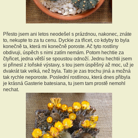
Přesto jsem ani letos neodešel s prázdnou, nakonec, znáte
to, nekupte to za tu cenu. Dyckie za třicet, co kdyby to byla
konečně ta, která mi konečně poroste. Ač tyto rostliny
obdivuji, úspěch s nimi zatím nemám. Potom hechtie za
čtyřicet, jedna větší se spoustou odnoží. Jednu hechtii jsem
si přinesl z loňské výstavy, s tou jsem úspěšný až moc, už je
dvakrát tak velká, než byla. Tato je zas trochu jiná a možná
tak rychle neporoste. Poslední rostlinou, která dnes přibyla
je krásná Gasterie batesiana, tu jsem tam prostě nemohl
nechat.