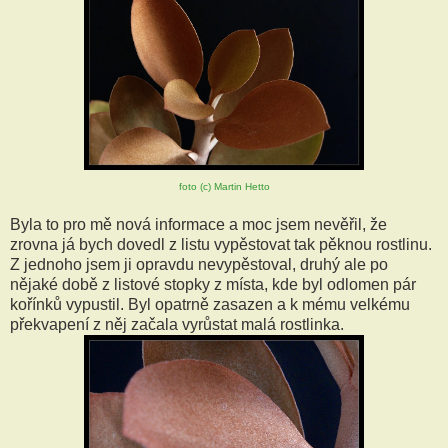
foto (c) Martin Hetto
Byla to pro mě nová informace a moc jsem nevěřil, že
zrovna já bych dovedl z listu vypěstovat tak pěknou rostlinu.
Z jednoho jsem ji opravdu nevypěstoval, druhý ale po
nějaké době z listové stopky z místa, kde byl odlomen pár
kořínků vypustil. Byl opatrně zasazen a k mému velkému
překvapení z něj začala vyrůstat malá rostlinka.