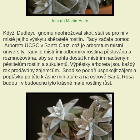
foto (c) Martin Hetto
Když Dudleyu gnomu neohrožoval skot, stali se pro ni v
místě jejího výskytu sběratelé rostlin. Tady začala pomoc
Arboreta UCSC v Santa Cruz, což je arboretum místní
university. Tady je místními odborníky rostlina pěstována a
rozmnožována, aby se mohla dostat k místním nadšeným
pěstitelům rostlin a sukulentů. Výpěstky arboreta jsou každý
rok prodávány zájemcům. Snad se podaří uspokojit zájem a
poptávku po této krásné miniatuře a na ostrově Santa Rosa
budou i v budoucnu tyto krásné malé rostliny růst.