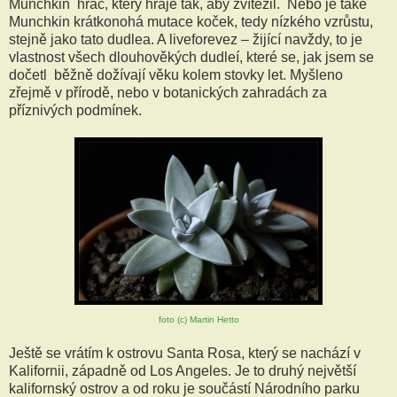
Munchkin hráč, který hraje tak, aby zvítězil. Nebo je také
Munchkin krátkonohá mutace koček, tedy nízkého vzrůstu,
stejně jako tato dudlea. A liveforevez – žijící navždy, to je
vlastnost všech dlouhověkých dudleí, které se, jak jsem se
dočetl běžně dožívají věku kolem stovky let. Myšleno
zřejmě v přírodě, nebo v botanických zahradách za
příznivých podmínek.
foto (c) Martin Hetto
Ještě se vrátím k ostrovu Santa Rosa, který se nachází v
Kalifornii, západně od Los Angeles. Je to druhý největší
kalifornský ostrov a od roku je součástí Národního parku