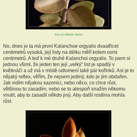
foto (c) Martin Hetto
No, dnes je ta má první Kalanchoe orgyalis dvaatřicet
centimetrů vysoká, její listy na délku měří kolem osmi
centimetrů. A teď k mé druhé Kalanchoi orgyalis. To jsem si
jednou všiml, že jeden ten její „velký“ list je spadlý v
květináči a už má v místě odlomení také pár kořínků. Asi je to
nějaký reflex, věřím, že nejsem jediný, kdo je jím obdařen.
Jak vidím nějakou sazenici, nebo něco, co chce růst,
většinou to zasadím, nebo se to alespoň snažím někomu
vnutit, aby to zasadil někdo jiný. Aby další rostlina mohla
růst.