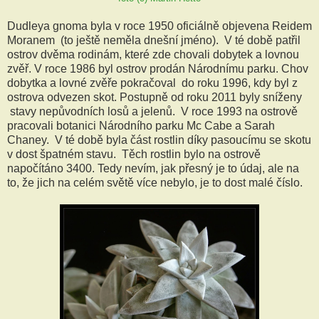
Dudleya gnoma byla v roce 1950 oficiálně objevena Reidem
Moranem (to ještě neměla dnešní jméno). V té době patřil
ostrov dvěma rodinám, které zde chovali dobytek a lovnou
zvěř. V roce 1986 byl ostrov prodán Národnímu parku. Chov
dobytka a lovné zvěře pokračoval do roku 1996, kdy byl z
ostrova odvezen skot. Postupně od roku 2011 byly sníženy
stavy nepůvodních losů a jelenů. V roce 1993 na ostrově
pracovali botanici Národního parku Mc Cabe a Sarah
Chaney. V té době byla část rostlin díky pasoucímu se skotu
v dost špatném stavu. Těch rostlin bylo na ostrově
napočítáno 3400. Tedy nevím, jak přesný je to údaj, ale na
to, že jich na celém světě více nebylo, je to dost malé číslo.