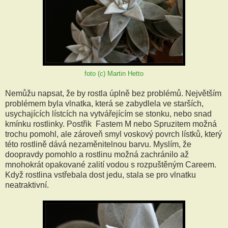
foto (c) Martin Hetto
Nemůžu napsat, že by rostla úplně bez problémů. Největším
problémem byla vlnatka, která se zabydlela ve starších,
usychajících lístcích na vytvářejícím se stonku, nebo snad
kmínku rostlinky. Postřik Fastem M nebo Spruzitem možná
trochu pomohl, ale zároveň smyl voskový povrch lístků, který
této rostlině dává nezaměnitelnou barvu. Myslím, že
doopravdy pomohlo a rostlinu možná zachránilo až
mnohokrát opakované zalití vodou s rozpuštěným Careem.
Když rostlina vstřebala dost jedu, stala se pro vlnatku
neatraktivní.