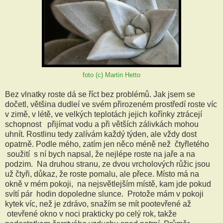
foto (c) Martin Hetto
Bez vlnatky roste dá se říct bez problémů. Jak jsem se
dočetl, většina dudleí ve svém přirozeném prostředí roste víc
v zimě, v létě, ve velkých teplotách jejich kořínky ztrácejí
schopnost přijímat vodu a při větších zálivkách mohou
uhnít. Rostlinu tedy zalívám každý týden, ale vždy dost
opatrně. Podle mého, zatím jen něco méně než čtyřletého
soužití s ní bych napsal, že nejlépe roste na jaře a na
podzim. Na druhou stranu, ze dvou vrcholových růžic jsou
už čtyři, důkaz, že roste pomalu, ale přece. Místo má na
okně v mém pokoji, na nejsvětlejším místě, kam jde pokud
svítí pár hodin dopoledne slunce. Protože mám v pokoji
kytek víc, než je zdrávo, snažím se mít pootevřené až
otevřené okno v noci prakticky po celý rok, takže