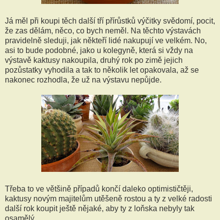
Já měl při koupi těch další tří přírůstků výčitky svědomí, pocit,
že zas dělám, něco, co bych neměl. Na těchto výstavách
pravidelně sleduji, jak někteří lidé nakupují ve velkém. No,
asi to bude podobné, jako u kolegyně, která si vždy na
výstavě kaktusy nakoupila, druhý rok po zimě jejich
pozůstatky vyhodila a tak to několik let opakovala, až se
nakonec rozhodla, že už na výstavu nepůjde.
Třeba to ve většině případů končí daleko optimističtěji,
kaktusy novým majitelům utěšeně rostou a ty z velké radosti
další rok koupit ještě nějaké, aby ty z loňska nebyly tak
osamělý.