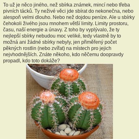
To už je něco jiného, než sbírka známek, mincí nebo třeba
pivních tácků. Ty neživé věci jde sbírat do nekonečna, nebo
alespoň velmi dlouho. Nebo než dojdou peníze. Ale u sbírky
čehokoli živého jsou mnohem větší limity. Limity prostoru,
času, naší energie a únavy. Z toho by vyplývalo, že ty
nejlepší sbírky nebudou moc veliké, tedy vlastně by to
možná ani žádné sbírky nebyly, jen přiměřený počet
pěkných rostlin (nebo zvířat) na místech pro jejich
nejvhodnějších. Znáte někoho, kdo něčemu doopravdy
propadl, kdo toto dokáže?