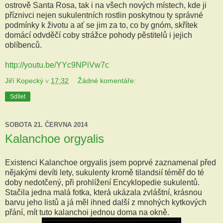
ostrově Santa Rosa, tak i na všech nových místech, kde ji
příznivci nejen sukulentních rostlin poskytnou ty správné
podmínky k životu a ať se jim za to, co by gnóm, skřítek
domácí odvděčí coby strážce pohody pěstitelů i jejich
oblíbenců.
http://youtu.be/YYc9NPiVw7c
Jiří Kopecký
v
17:32
Žádné komentáře:
Sdílet
SOBOTA 21. ČERVNA 2014
Kalanchoe orgyalis
Existenci Kalanchoe orgyalis jsem poprvé zaznamenal před
nějakými devíti lety, sukulenty kromě tilandsií téměř do té
doby nedotčený, při prohlížení Encyklopedie sukulentů.
Stačila jedna malá fotka, která ukázala zvláštní, krásnou
barvu jeho listů a já měl ihned další z mnohých kytkových
přání, mít tuto kalanchoi jednou doma na okně.