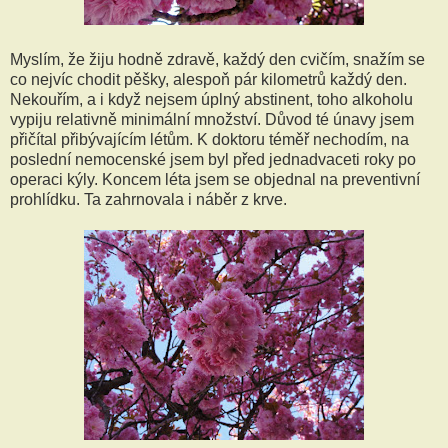
Myslím, že žiju hodně zdravě, každý den cvičím, snažím se
co nejvíc chodit pěšky, alespoň pár kilometrů každý den.
Nekouřím, a i když nejsem úplný abstinent, toho alkoholu
vypiju relativně minimální množství. Důvod té únavy jsem
přičítal přibývajícím létům. K doktoru téměř nechodím, na
poslední nemocenské jsem byl před jednadvaceti roky po
operaci kýly. Koncem léta jsem se objednal na preventivní
prohlídku. Ta zahrnovala i náběr z krve.