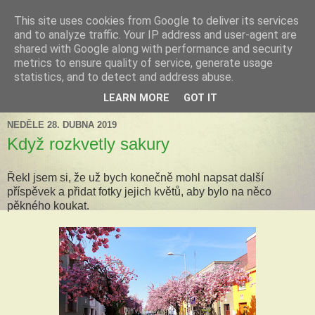
This site uses cookies from Google to deliver its services
Tillandsia za okny
and to analyze traffic. Your IP address and user-agent are
shared with Google along with performance and security
metrics to ensure quality of service, generate usage
Tillandsie a další zelená havěť která s námi může žít v bytě,
statistics, and to detect and address abuse.
k našim velkým radostem, nebo také starostem.
LEARN MORE
GOT IT
NEDĚLE 28. DUBNA 2019
Když rozkvetly sakury
Řekl jsem si, že už bych konečně mohl napsat další
příspěvek a přidat fotky jejich květů, aby bylo na něco
pěkného koukat.