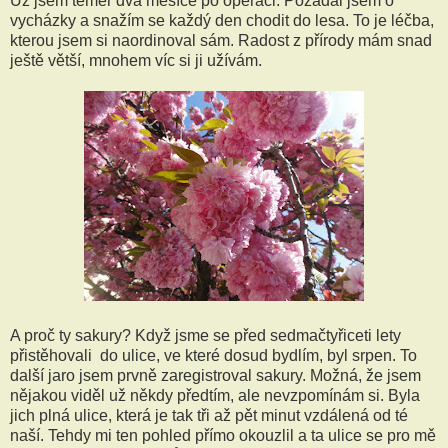
Už jsem téměř dva měsíce po operaci. Požádal jsem o
vycházky a snažím se každý den chodit do lesa. To je léčba,
kterou jsem si naordinoval sám. Radost z přírody mám snad
ještě větší, mnohem víc si ji užívám.
A proč ty sakury? Když jsme se před sedmačtyřiceti lety
přistěhovali do ulice, ve které dosud bydlím, byl srpen. To
další jaro jsem prvně zaregistroval sakury. Možná, že jsem
nějakou viděl už někdy předtím, ale nevzpomínám si. Byla
jich plná ulice, která je tak tři až pět minut vzdálená od té
naší. Tehdy mi ten pohled přímo okouzlil a ta ulice se pro mě