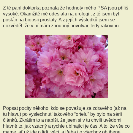
Z té paní doktorka poznala že hodnoty mého PSA jsou příliš
vysoké. Okamžitě mě odeslala na urologii, z té jsem byl
poslán na biopsii prostaty. A z jejích výsledků jsem se
dozvěděl, že v ní mám zhoubný novotvar, tedy rakovinu.
Popsat pocity někoho, kdo se považuje za zdravého (až na
tu hlavu) po vyslechnutí takového “ortelu” by bylo na sérii
článků. Zkrátím to a napíši, že jsem si v tu chvíli uvědomil
hlavně to, jak vzácný a rychle ubíhající je čas. A to, že vše co
máme, ať už jde o lidi, věci, a třeba i o všechny oblíbené