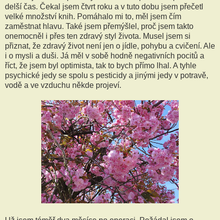
delší čas. Čekal jsem čtvrt roku a v tuto dobu jsem přečetl
velké množství knih. Pomáhalo mi to, měl jsem čím
zaměstnat hlavu. Také jsem přemýšlel, proč jsem takto
onemocněl i přes ten zdravý styl života. Musel jsem si
přiznat, že zdravý život není jen o jídle, pohybu a cvičení. Ale
i o mysli a duši. Já měl v sobě hodně negativních pocitů a
říct, že jsem byl optimista, tak to bych přímo lhal. A tyhle
psychické jedy se spolu s pesticidy a jinými jedy v potravě,
vodě a ve vzduchu někde projeví.