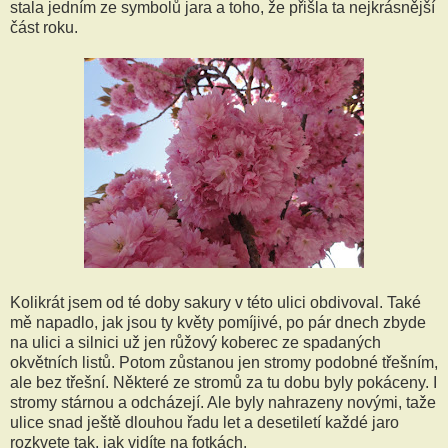
stala jedním ze symbolů jara a toho, že přišla ta nejkrásnější
část roku.
Kolikrát jsem od té doby sakury v této ulici obdivoval. Také
mě napadlo, jak jsou ty květy pomíjivé, po pár dnech zbyde
na ulici a silnici už jen růžový koberec ze spadaných
okvětních listů. Potom zůstanou jen stromy podobné třešním,
ale bez třešní. Některé ze stromů za tu dobu byly pokáceny. I
stromy stárnou a odcházejí. Ale byly nahrazeny novými, taže
ulice snad ještě dlouhou řadu let a desetiletí každé jaro
rozkvete tak, jak vidíte na fotkách.