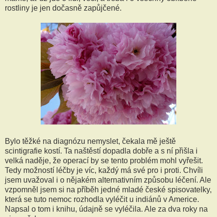
rostliny je jen dočasně zapůjčené.
Bylo těžké na diagnózu nemyslet, čekala mě ještě
scintigrafie kostí. Ta naštěstí dopadla dobře a s ní přišla i
velká naděje, že operací by se tento problém mohl vyřešit.
Tedy možností léčby je víc, každý má své pro i proti. Chvíli
jsem uvažoval i o nějakém alternativním způsobu léčení. Ale
vzpomněl jsem si na příběh jedné mladé české spisovatelky,
která se tuto nemoc rozhodla vyléčit u indiánů v Americe.
Napsal o tom i knihu, údajně se vyléčila. Ale za dva roky na