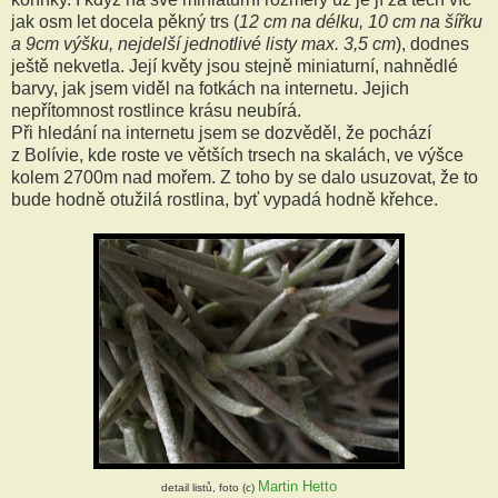
jak osm let docela pěkný trs (
12 cm na délku, 10 cm na šířku
a 9cm výšku, nejdelší jednotlivé listy max. 3,5 cm
), dodnes
ještě nekvetla. Její květy jsou stejně miniaturní, nahnědlé
barvy, jak jsem viděl na fotkách na internetu. Jejich
nepřítomnost rostlince krásu neubírá.
Při hledání na internetu jsem se dozvěděl, že pochází
z Bolívie, kde roste ve větších trsech na skalách, ve výšce
kolem 2700m nad mořem. Z toho by se dalo usuzovat, že to
bude hodně otužilá rostlina, byť vypadá hodně křehce.
Martin Hetto
detail listů, foto (c)