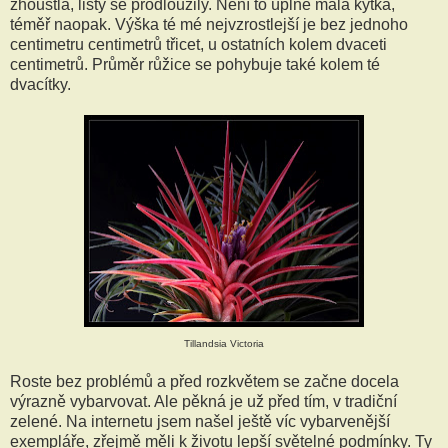
zhoustla, listy se prodloužily. Není to úplně malá kytka,
téměř naopak. Výška té mé nejvzrostlejší je bez jednoho
centimetru centimetrů třicet, u ostatních kolem dvaceti
centimetrů. Průměr růžice se pohybuje také kolem té
dvacítky.
Tillandsia Victoria
Roste bez problémů a před rozkvětem se začne docela
výrazně vybarvovat. Ale pěkná je už před tím, v tradiční
zelené. Na internetu jsem našel ještě víc vybarvenější
exempláře, zřejmě měli k životu lepší světelné podmínky. Ty