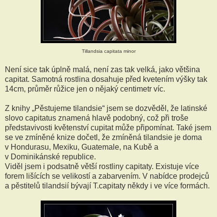
Tillandsia capitata minor
Není sice tak úplně malá, není zas tak velká, jako většina
capitat. Samotná rostlina dosahuje před kvetením výšky tak
14cm, průměr růžice jen o nějaký centimetr víc.
Z knihy „Pěstujeme tilandsie“ jsem se dozvěděl, že latinské
slovo capitatus znamená hlavě podobný, což při troše
představivosti květenství cupitat může připomínat. Také jsem
se ve zmíněné knize dočetl, že zmíněná tilandsie je doma
v Hondurasu, Mexiku, Guatemale, na Kubě a
v Dominikánské republice.
Viděl jsem i podsatně větší rostliny capitaty. Existuje více
forem lišících se velikostí a zabarvením. V nabídce prodejců
a pěstitelů tilandsií bývají T.capitaty někdy i ve více formách.