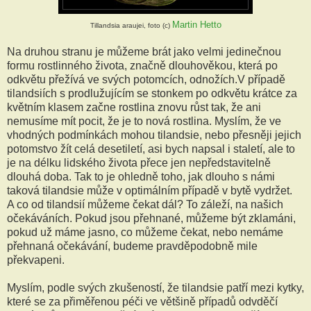
Martin Hetto
Tillandsia araujei, foto (c)
Na druhou stranu je můžeme brát jako velmi jedinečnou
formu rostlinného života, značně dlouhověkou, která po
odkvětu přežívá ve svých potomcích, odnožích.V případě
tilandsiích s prodlužujícím se stonkem po odkvětu krátce za
květním klasem začne rostlina znovu růst tak, že ani
nemusíme mít pocit, že je to nová rostlina. Myslím, že ve
vhodných podmínkách mohou tilandsie, nebo přesněji jejich
potomstvo žít celá desetiletí, asi bych napsal i staletí, ale to
je na délku lidského života přece jen nepředstavitelně
dlouhá doba. Tak to je ohledně toho, jak dlouho s námi
taková tilandsie může v optimálním případě v bytě vydržet.
A co od tilandsií můžeme čekat dál? To záleží, na našich
očekáváních. Pokud jsou přehnané, můžeme být zklamáni,
pokud už máme jasno, co můžeme čekat, nebo nemáme
přehnaná očekávání, budeme pravděpodobně mile
překvapeni.
Myslím, podle svých zkušeností, že tilandsie patří mezi kytky,
které se za přiměřenou péči ve většině případů odvděčí