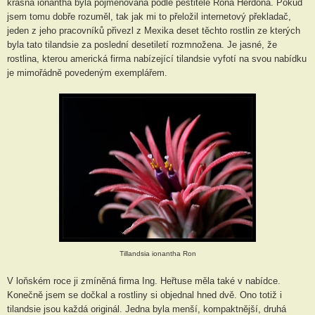
krásná ionantha byla pojmenována podle pěstitele Rona Herdona. Pokud
jsem tomu dobře rozuměl, tak jak mi to přeložil internetový překladač,
jeden z jeho pracovníků přivezl z Mexika deset těchto rostlin ze kterých
byla tato tilandsie za poslední desetiletí rozmnožena. Je jasné, že
rostlina, kterou americká firma nabízející tilandsie vyfotí na svou nabídku
je mimořádně povedeným exemplářem.
Tillandsia ionantha Ron
V loňském roce ji zmíněná firma Ing. Heřtuse měla také v nabídce.
Konečně jsem se dočkal a rostliny si objednal hned dvě. Ono totiž i
tilandsie jsou každá originál. Jedna byla menší, kompaktnější, druhá