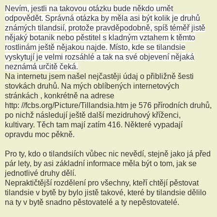
Nevím, jestli na takovou otázku bude někdo umět
odpovědět. Správná otázka by měla asi být kolik je druhů
známých tilandsií, protože pravděpodobně, spíš téměř jistě
nějaký botanik nebo pěstitel s kladným vztahem k těmto
rostlinám ještě nějakou najde. Místo, kde se tilandsie
vyskytují je velmi rozsáhlé a tak na své objevení nějaká
neznámá určitě čeká.
Na internetu jsem našel nejčastěji údaj o přibližně šesti
stovkách druhů. Na mých oblíbených internetových
stránkách , konkrétně na adrese
http: //fcbs.org/Picture/Tillandsia.htm je 576 přírodních druhů,
po nichž následují ještě další mezidruhový kříženci,
kultivary. Těch tam mají zatím 416. Některé vypadají
opravdu moc pěkně.
Pro ty, kdo o tilandsiích vůbec nic nevědí, stejně jako já před
pár lety, by asi základní informace měla být o tom, jak se
jednotlivé druhy dělí.
Nepraktičtější rozdělení pro všechny, kteří chtějí pěstovat
tilandsie v bytě by bylo jistě takové, které by tilandsie dělilo
na ty v bytě snadno pěstovatelé a ty nepěstovatelé.