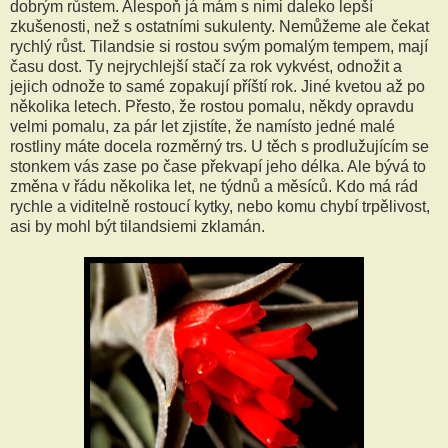
dobrým růstem. Alespoň já mám s nimi daleko lepší
zkušenosti, než s ostatními sukulenty. Nemůžeme ale čekat
rychlý růst. Tilandsie si rostou svým pomalým tempem, mají
času dost. Ty nejrychlejší stačí za rok vykvést, odnožit a
jejich odnože to samé zopakují příští rok. Jiné kvetou až po
několika letech. Přesto, že rostou pomalu, někdy opravdu
velmi pomalu, za pár let zjistíte, že namísto jedné malé
rostliny máte docela rozměrný trs. U těch s prodlužujícím se
stonkem vás zase po čase překvapí jeho délka. Ale bývá to
změna v řádu několika let, ne týdnů a měsíců. Kdo má rád
rychle a viditelně rostoucí kytky, nebo komu chybí trpělivost,
asi by mohl být tilandsiemi zklamán.