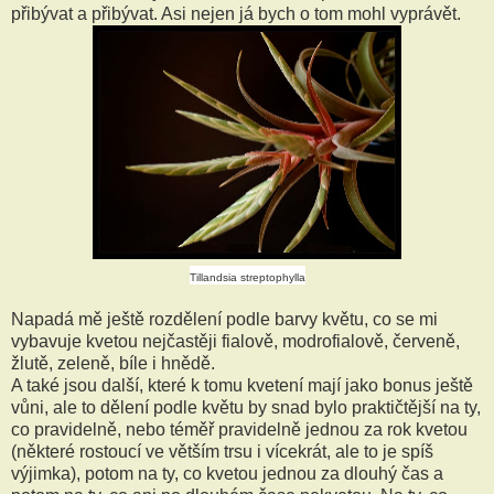
přibývat a přibývat. Asi nejen já bych o tom mohl vyprávět.
Tillandsia streptophylla
Napadá mě ještě rozdělení podle barvy květu, co se mi
vybavuje kvetou nejčastěji fialově, modrofialově, červeně,
žlutě, zeleně, bíle i hnědě.
A také jsou další, které k tomu kvetení mají jako bonus ještě
vůni, ale to dělení podle květu by snad bylo praktičtější na ty,
co pravidelně, nebo téměř pravidelně jednou za rok kvetou
(některé rostoucí ve větším trsu i vícekrát, ale to je spíš
výjimka), potom na ty, co kvetou jednou za dlouhý čas a