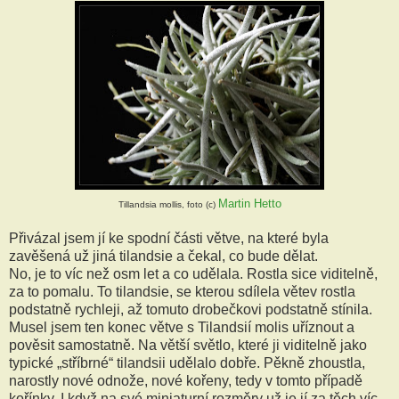
Martin Hetto
Tillandsia mollis, foto (c)
Přivázal jsem jí ke spodní části větve, na které byla
zavěšená už jiná tilandsie a čekal, co bude dělat.
No, je to víc než osm let a co udělala. Rostla sice viditelně,
za to pomalu. To tilandsie, se kterou sdílela větev rostla
podstatně rychleji, až tomuto drobečkovi podstatně stínila.
Musel jsem ten konec větve s Tilandsií molis uříznout a
pověsit samostatně. Na větší světlo, které ji viditelně jako
typické „stříbrné“ tilandsii udělalo dobře. Pěkně zhoustla,
narostly nové odnože, nové kořeny, tedy v tomto případě
kořínky. I když na své miniaturní rozměry už je jí za těch víc