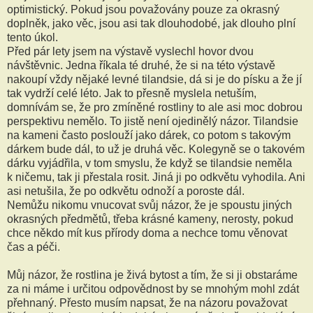
optimistický. Pokud jsou považovány pouze za okrasný
doplněk, jako věc, jsou asi tak dlouhodobé, jak dlouho plní
tento úkol.
Před pár lety jsem na výstavě vyslechl hovor dvou
návštěvnic. Jedna říkala té druhé, že si na této výstavě
nakoupí vždy nějaké levné tilandsie, dá si je do písku a že jí
tak vydrží celé léto. Jak to přesně myslela netuším,
domnívám se, že pro zmíněné rostliny to ale asi moc dobrou
perspektivu nemělo. To jistě není ojedinělý názor. Tilandsie
na kameni často poslouží jako dárek, co potom s takovým
dárkem bude dál, to už je druhá věc. Kolegyně se o takovém
dárku vyjádřila, v tom smyslu, že když se tilandsie neměla
k ničemu, tak ji přestala rosit. Jiná ji po odkvětu vyhodila. Ani
asi netušila, že po odkvětu odnoží a poroste dál.
Nemůžu nikomu vnucovat svůj názor, že je spoustu jiných
okrasných předmětů, třeba krásné kameny, nerosty, pokud
chce někdo mít kus přírody doma a nechce tomu věnovat
čas a péči.
Můj názor, že rostlina je živá bytost a tím, že si ji obstaráme
za ni máme i určitou odpovědnost by se mnohým mohl zdát
přehnaný. Přesto musím napsat, že na názoru považovat