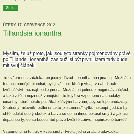
Sdílet
ÚTERÝ 17. ČERVENCE 2012
Tillandsia ionantha
Myslím, že už proto, jak jsou tyto stránky pojmenovány právě
po Tillandsii ionanthě, zaslouží si být první, která tady bude
mít svůj článek.
To ovšem není zdaleka ten jediný důvod. Ionantha má i jiná nej. Možná je
tou nejznámější tilandsií, byť ji všichni, kteří ji vídají v nabídkách
květinářství, neznají podle jména. Možná je i jednou z nejprodávanějších,
a také z těch nejzneužívanějších, to když si vzpomenu na chudáky
ionanthy, které někdo postříkal zářivými barvami, aby se lépe prodávaly.
Skutečný milovník rostlin si takto „zprzněnou“ kytku nekoupí (ledaže by
chtěl udělat dobrý skutek a barvu se doma ihned pokusil smýt) a jak asi
dopadnou ty, co se budou líbit právě kvůli té zářivé, nepřirozené barvě?
Vzpomenu na to, jak v květinářství tvrdila jedna znalá prodavačka