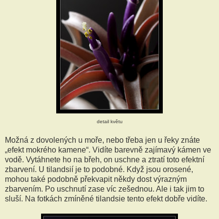
detail květu
Možná z dovolených u moře, nebo třeba jen u řeky znáte
„efekt mokrého kamene“. Vidíte barevně zajímavý kámen ve
vodě. Vytáhnete ho na břeh, on uschne a ztratí toto efektní
zbarvení. U tilandsií je to podobné. Když jsou orosené,
mohou také podobně překvapit někdy dost výrazným
zbarvením. Po uschnutí zase víc zešednou. Ale i tak jim to
sluší. Na fotkách zmíněné tilandsie tento efekt dobře vidíte.