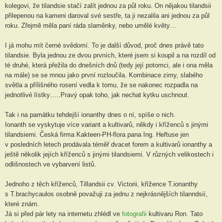
kolegovi, že tilandsie stačí zalít jednou za půl roku. On nějakou tilandsii
přilepenou na kameni daroval své sestře, ta ji nezalila ani jednou za půl
roku. Zřejmě měla paní ráda slaměnky, nebo umělé květy…
I já mohu mít černé svědomí. To je další důvod, proč dnes právě tato
tilandsie. Byla jednou ze dvou prvních, které jsem si koupil a na rozdíl od
té druhé, která přežila do dnešních dnů (tedy její potomci, ale i ona měla
na mále) se se mnou jako první rozloučila. Kombinace zimy, slabého
světla a přílišného rosení vedla k tomu, že se nakonec rozpadla na
jednotlivé lístky…..Pravý opak toho, jak nechat kytku uschnout.
Tak i na památku tehdejší ionanthy dnes o ní, spíše o nich.
Ionanth se vyskytuje více variant a kultivarů, někdy i kříženců s jinými
tilandsiemi. Česká firma Kakteen-PH-flora pana Ing. Heřtuse jen
v posledních letech prodávala téměř dvacet forem a kultivarů ionanthy a
ještě několik jejích kříženců s jinými tilandsiemi. V různých velikostech i
odlišnostech ve vybarvení listů.
Jednoho z těch kříženců, Tillandsii cv. Victorii, křížence T.ionanthy
s T.brachycaulos osobně považuji za jednu z nejkrásnějších tilanndsií,
které znám.
Já si před pár lety na internetu zhlédl ve
fotografii
kultivaru Ron.
Tato