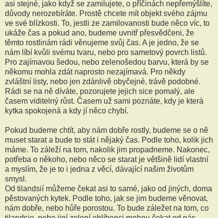
asi stejné, jako když se zamilujete, o příčinách nepřemýšlíte,
důvody nerozebíráte. Prostě chcete mít objekt svého zájmu
ve své blízkosti. To, jestli ze zamilovanosti bude něco víc, to
ukáže čas a pokud ano, budeme uvnitř přesvědčeni, že
těmto rostlinám rádi věnujeme svůj čas. A je jedno, že se
nám líbí kvůli svému tvaru, nebo pro sametový povrch listů.
Pro zajímavou šedou, nebo zelenošedou barvu, která by se
někomu mohla zdát naprosto nezajímavá. Pro někdy
zvláštní listy, nebo jen zdánlivě obyčejné, trávě podobné.
Rádi se na ně díváte, pozorujete jejich sice pomalý, ale
časem viditelný růst. Časem už sami poznáte, kdy je která
kytka spokojená a kdy jí něco chybí.
Pokud budeme chtít, aby nám dobře rostly, budeme se o ně
muset starat a bude to stát i nějaký čas. Podle toho, kolik jich
máme. To záleží na tom, nakolik jim propadneme. Nakonec,
potřeba o někoho, nebo něco se starat je většině lidí vlastní
a myslím, že je to i jedna z věcí, dávající našim životům
smysl.
Od tilandsií můžeme čekat asi to samé, jako od jiných, doma
pěstovaných kytek. Podle toho, jak se jim budeme věnovat,
nám dobře, nebo hůře porostou. To bude záležet na tom, co
tilandsie, nebo jiní zelení oblíbenci mohou čekat od nás.