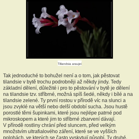
Tillandsia araujei
Tak jednoduché to bohužel není a o tom, jak pěstovat
tilandsie v bytě trochu podrobněji až někdy jindy. Tedy
základní dělení, důležité i pro to pěstování v bytě je dělení
na tilandsie tzv. stříbrné, možná spíš šedé, někdy i bílé a na
tilandsie zelené. Ty první rostou v přírodě víc na slunci a
jsou zvyklé na větší nebo delší období sucha. Jsou hustě
porostlé těmi šupinkami, které jsou nejlépe patrné pod
mikroskopem a které jim to stříbrné zbarvení dávají.
V přírodě rostliny chrání před sluncem, před velkým
množstvím ultrafialového záření, které se ve vyšších
polohách, ve kterých se často vyskytují působí. Ty druhé,