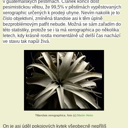
v guatemalských pěstírnách. Článek končil dost
pesimistickou větou, že 99,5% v pěstírnách vypěstovaných
xerographic určených k prodeji uhyne. Nevím nakolik je to
číslo objektivní, zmíněná tilandsie asi k těm úplně
bezproblémovým patřit nebude. Možná se sám zařadím do
této statistiky, protože se i ta má xerographica po několika
letech, kdy krásně rostla momentálně už delší čas nachází
ve stavu tak napůl živá.
Tillandsia xerographica, foto (c)
Martin Hetto
On je asi úděl pokojových kytek všeobecně nepříliš