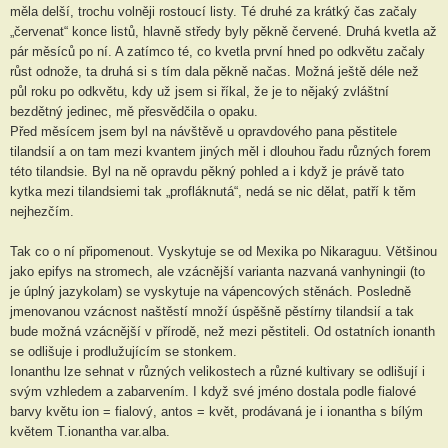
měla delší, trochu volněji rostoucí listy. Té druhé za krátký čas začaly
„červenat“ konce listů, hlavně středy byly pěkně červené. Druhá kvetla až
pár měsíců po ní. A zatímco té, co kvetla první hned po odkvětu začaly
růst odnože, ta druhá si s tím dala pěkně načas. Možná ještě déle než
půl roku po odkvětu, kdy už jsem si říkal, že je to nějaký zvláštní
bezdětný jedinec, mě přesvědčila o opaku.
Před měsícem jsem byl na návštěvě u opravdového pana pěstitele
tilandsií a on tam mezi kvantem jiných měl i dlouhou řadu různých forem
této tilandsie. Byl na ně opravdu pěkný pohled a i když je právě tato
kytka mezi tilandsiemi tak „profláknutá“, nedá se nic dělat, patří k těm
nejhezčím.
Tak co o ní připomenout. Vyskytuje se od Mexika po Nikaraguu. Většinou
jako epifys na stromech, ale vzácnější varianta nazvaná vanhyningii (to
je úplný jazykolam) se vyskytuje na vápencových stěnách. Posledně
jmenovanou vzácnost naštěstí množí úspěšně pěstírny tilandsií a tak
bude možná vzácnější v přírodě, než mezi pěstiteli. Od ostatních ionanth
se odlišuje i prodlužujícím se stonkem.
Ionanthu lze sehnat v různých velikostech a různé kultivary se odlišují i
svým vzhledem a zabarvením. I když své jméno dostala podle fialové
barvy květu ion = fialový, antos = květ, prodávaná je i ionantha s bílým
květem T.ionantha var.alba.