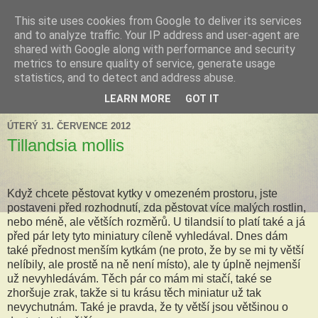
This site uses cookies from Google to deliver its services
Tillandsia za okny
and to analyze traffic. Your IP address and user-agent are
shared with Google along with performance and security
metrics to ensure quality of service, generate usage
Tillandsie a další zelená havěť která s námi může žít v bytě,
statistics, and to detect and address abuse.
k našim velkým radostem, nebo také starostem.
LEARN MORE
GOT IT
ÚTERÝ 31. ČERVENCE 2012
Tillandsia mollis
Když chcete pěstovat kytky v omezeném prostoru, jste
postaveni před rozhodnutí, zda pěstovat více malých rostlin,
nebo méně, ale větších rozměrů. U tilandsií to platí také a já
před pár lety tyto miniatury cíleně vyhledával. Dnes dám
také přednost menším kytkám (ne proto, že by se mi ty větší
nelíbily, ale prostě na ně není místo), ale ty úplně nejmenší
už nevyhledávám. Těch pár co mám mi stačí, také se
zhoršuje zrak, takže si tu krásu těch miniatur už tak
nevychutnám. Také je pravda, že ty větší jsou většinou o