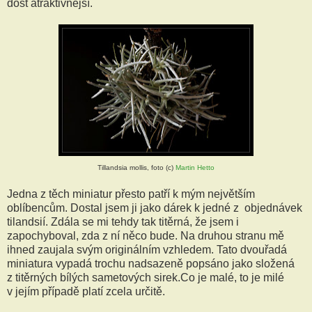
dost atraktivnější.
Tillandsia mollis, foto (c)
Martin Hetto
Jedna z těch miniatur přesto patří k mým největším
oblíbencům. Dostal jsem ji jako dárek k jedné z objednávek
tilandsií. Zdála se mi tehdy tak titěrná, že jsem i
zapochyboval, zda z ní něco bude. Na druhou stranu mě
ihned zaujala svým originálním vzhledem. Tato dvouřadá
miniatura vypadá trochu nadsazeně popsáno jako složená
z titěrných bílých sametových sirek.Co je malé, to je milé
v jejím případě platí zcela určitě.