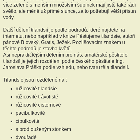
více zelené s menším množstvím šupinek mají jistě také rádi
světlo, ale méně už přímé slunce, za to potřebují větší přísun
vody.
Další dělení tilandsií je podle podrodů, které najdete na
internetu, nebo například v knize Pěstujeme tilandsie, autoři
pánové Blovský, Gratis, Ježek. Rozlišovacím znakem u
těchto podrodů je stavba květů.
Asi nepraktičtějším dělením pro nás, amatérské pěstitele
tilandsií je jejich rozdělení podle českého pěstitele Ing.
Jaroslava Práška podle vzhledu, nebo tvaru těla tilandsií.
Tilandsie jsou rozdělené na :
růžicovité tilandsie
růžicovité trávolisté
růžicovité cisternové
pacibulkovité
cibulkovité
s prodlouženým stonkem
dvouřadé