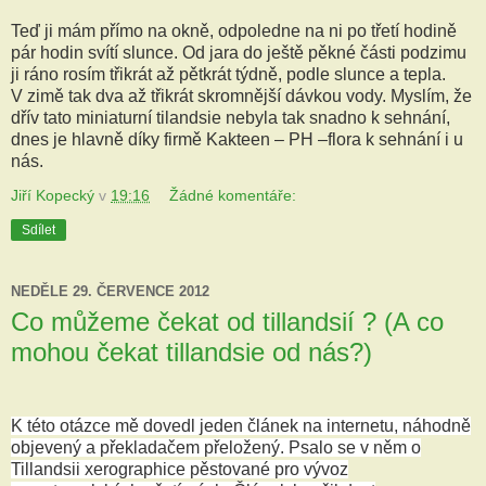
Teď ji mám přímo na okně, odpoledne na ni po třetí hodině
pár hodin svítí slunce. Od jara do ještě pěkné části podzimu
ji ráno rosím třikrát až pětkrát týdně, podle slunce a tepla.
V zimě tak dva až třikrát skromnější dávkou vody. Myslím, že
dřív tato miniaturní tilandsie nebyla tak snadno k sehnání,
dnes je hlavně díky firmě Kakteen – PH –flora k sehnání i u
nás.
Jiří Kopecký
v
19:16
Žádné komentáře:
Sdílet
NEDĚLE 29. ČERVENCE 2012
Co můžeme čekat od tillandsií ? (A co
mohou čekat tillandsie od nás?)
K této otázce mě dovedl jeden článek na internetu, náhodně
objevený a překladačem přeložený. Psalo se v něm o
Tillandsii xerographice pěstované pro vývoz