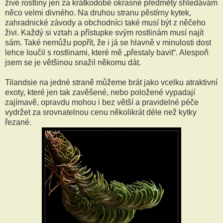
živé rostliny jen za krátkodobé okrasné předměty shledávám
něco velmi divného. Na druhou stranu pěstírny kytek,
zahradnické závody a obchodníci také musí být z něčeho
živi. Každý si vztah a přístupke svým rostlinám musí najít
sám. Také nemůžu popřít, že i já se hlavně v minulosti dost
lehce loučil s rostlinami, které mě „přestaly bavit“. Alespoň
jsem se je většinou snažil někomu dát.
Tilandsie na jedné straně můžeme brát jako vcelku atraktivní
exoty, které jen tak zavěšené, nebo položené vypadají
zajímavě, opravdu mohou i bez větší a pravidelné péče
vydržet za srovnatelnou cenu několikrát déle než kytky
řezané.