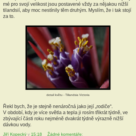
mé pro svojí velikost jsou postavené vždy za nějakou nižší
tilandsií, aby moc nestínily těm druhým. Myslím, že i tak stojí
za to.
detail květu - Tillandsia Victoria
Řekl bych, že je stejně nenáročná jako její „rodiče“.
V období, kdy je více světla a tepla ji rosím třikrát týdně, ve
zbývající části roku nejméně dvakrát týdně výrazně nižší
dávkou vody.
Jiří Kopecký
v
15:18
Žádné komentáře: