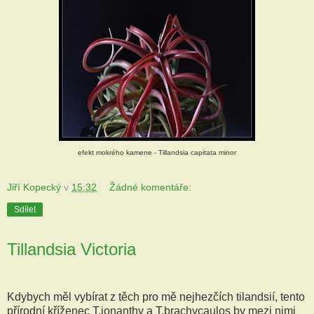
efekt mokrého kamene - Tillandsia capitata minor
Jiří Kopecký
v
15:32
Žádné komentáře:
Sdílet
Tillandsia Victoria
Kdybych měl vybírat z těch pro mě nejhezčích tilandsií, tento
přírodní kříženec T.ionanthy a T.brachycaulos by mezi nimi