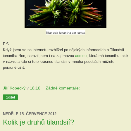
Tillandsia ionantha var. stricta
P.S.
Když jsem se na internetu rozhlížel po nějakých informacích o Tilandsii
ionantha Ron, narazil jsem i na zajímavou
adresu
, která má ionanthu také
v názvu a kde si tuto krásnou tilandsii v mnoha podobách můžete
pořádně užít.
Jiří Kopecký
v
18:10
Žádné komentáře:
Sdílet
NEDĚLE 15. ČERVENCE 2012
Kolik je druhů tilandsií?