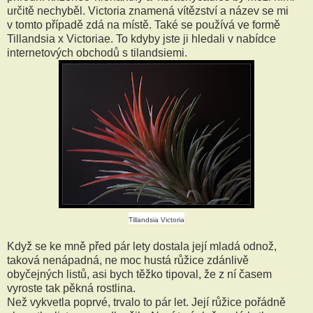
určitě nechyběl. Victoria znamená vítězství a název se mi
v tomto případě zdá na místě. Také se používá ve formě
Tillandsia x Victoriae. To kdyby jste ji hledali v nabídce
internetových obchodů s tilandsiemi.
Tillandsia Victoria
Když se ke mně před pár lety dostala její mladá odnož,
taková nenápadná, ne moc hustá růžice zdánlivě
obyčejných listů, asi bych těžko tipoval, že z ní časem
vyroste tak pěkná rostlina.
Než vykvetla poprvé, trvalo to pár let. Její růžice pořádně