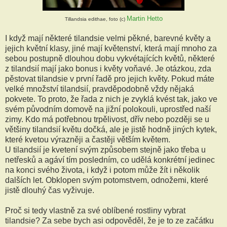
Martin Hetto
Tillandsia edithae, foto (c)
I když mají některé tilandsie velmi pěkné, barevné květy a
jejich květní klasy, jiné mají květenství, která mají mnoho za
sebou postupně dlouhou dobu vykvétajících květů, některé
z tilandsií mají jako bonus i květy voňavé. Je otázkou, zda
pěstovat tilandsie v první řadě pro jejich květy. Pokud máte
velké množství tilandsií, pravděpodobně vždy nějaká
pokvete. To proto, že řada z nich je zvyklá kvést tak, jako ve
svém původním domově na jižní polokouli, uprostřed naší
zimy. Kdo má potřebnou trpělivost, dřív nebo později se u
většiny tilandsií květu dočká, ale je jistě hodně jiných kytek,
které kvetou výrazněji a častěji větším květem.
U tilandsií je kvetení svým způsobem stejně jako třeba u
netřesků a agáví tím posledním, co udělá konkrétní jedinec
na konci svého života, i když i potom může žít i několik
dalších let. Obklopen svým potomstvem, odnožemi, které
jistě dlouhý čas vyživuje.
Proč si tedy vlastně za své oblíbené rostliny vybrat
tilandsie? Za sebe bych asi odpověděl, že je to ze začátku