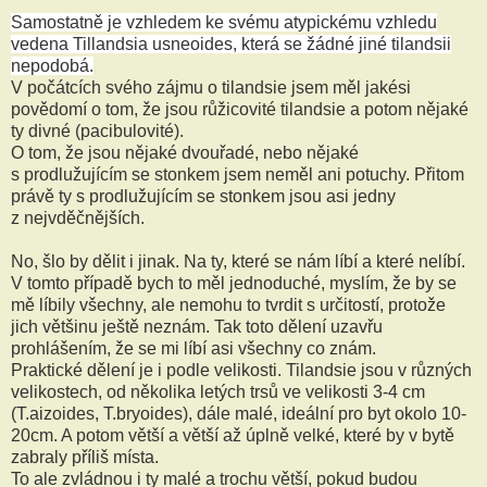
Samostatně je vzhledem ke svému atypickému vzhledu
vedena Tillandsia usneoides, která se žádné jiné tilandsii
nepodobá.
V počátcích svého zájmu o tilandsie jsem měl jakési
povědomí o tom, že jsou růžicovité tilandsie a potom nějaké
ty divné (pacibulovité).
O tom, že jsou nějaké dvouřadé, nebo nějaké
s prodlužujícím se stonkem jsem neměl ani potuchy. Přitom
právě ty s prodlužujícím se stonkem jsou asi jedny
z nejvděčnějších.
No, šlo by dělit i jinak. Na ty, které se nám líbí a které nelíbí.
V tomto případě bych to měl jednoduché, myslím, že by se
mě líbily všechny, ale nemohu to tvrdit s určitostí, protože
jich většinu ještě neznám. Tak toto dělení uzavřu
prohlášením, že se mi líbí asi všechny co znám.
Praktické dělení je i podle velikosti. Tilandsie jsou v různých
velikostech, od několika letých trsů ve velikosti 3-4 cm
(T.aizoides, T.bryoides), dále malé, ideální pro byt okolo 10-
20cm. A potom větší a větší až úplně velké, které by v bytě
zabraly příliš místa.
To ale zvládnou i ty malé a trochu větší, pokud budou