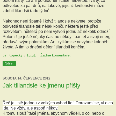
potom na ty, co ani po dlouhém čase nekvetou. Na ty, co
odkvetou za pár dnů, na takové, jejichž květenství může
zdobit tilandsii řadu týdnů.
Nakonec není špatné i když tilandsie nekvete, protože
odkvetlá tilandsie tak nějak končí, některá ještě před
rozkvětem, některá po něm vytvoří jednu až několik odnoží.
Potom žije ještě nějaký čas, no někdy i pár let a svoji energii
předává svým potomkům. Ani kytkám se nevyhne koloběh
života. A tím to dnešní dělení tilandsií končím.
Jiří Kopecký
v
15:51
Žádné komentáře:
Sdílet
SOBOTA 14. ČERVENCE 2012
Jak tillandsie ke jménu přišly
Řeč je jistě jednou z velkých výhod lidí. Dorozumí se, ví o co
jde. Ne vždy, ale aspoň někdy.
K tomu slouží také jména, abychom věděli, o co, nebo o