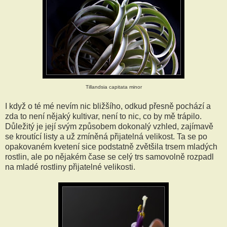
Tillandsia capitata minor
I když o té mé nevím nic bližšího, odkud přesně pochází a
zda to není nějaký kultivar, není to nic, co by mě trápilo.
Důležitý je její svým způsobem dokonalý vzhled, zajímavě
se kroutící listy a už zmíněná přijatelná velikost. Ta se po
opakovaném kvetení sice podstatně zvětšila trsem mladých
rostlin, ale po nějakém čase se celý trs samovolně rozpadl
na mladé rostliny přijatelné velikosti.