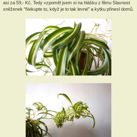
asi za 59,- Kč. Tedy vzpoměl jsem si na hlášku z filmu Slavnost
sněženek “Nekupte to, když je to tak levné” a kytku přinesl domů.