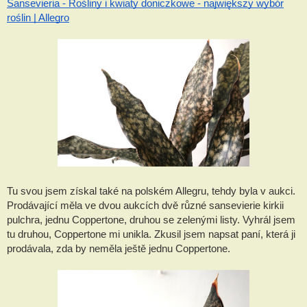
Sansevieria - Rośliny i kwiaty doniczkowe - największy wybór
roślin | Allegro
Tu svou jsem získal také na polském Allegru, tehdy byla v aukci.
Prodávající měla ve dvou aukcích dvě různé sansevierie kirkii
pulchra, jednu Coppertone, druhou se zelenými listy. Vyhrál jsem
tu druhou, Coppertone mi unikla. Zkusil jsem napsat paní, která ji
prodávala, zda by neměla ještě jednu Coppertone.