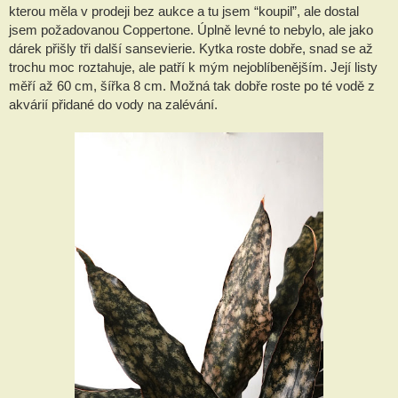
kterou měla v prodeji bez aukce a tu jsem “koupil”, ale dostal
jsem požadovanou Coppertone. Úplně levné to nebylo, ale jako
dárek přišly tři další sansevierie. Kytka roste dobře, snad se až
trochu moc roztahuje, ale patří k mým nejoblíbenějším. Její listy
měří až 60 cm, šířka 8 cm. Možná tak dobře roste po té vodě z
akvárií přidané do vody na zalévání.