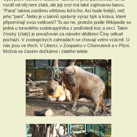
rozdíl od něj není zlatá, ale její srst má také zajímavou barvu.
“Pana” takina zastihnu většinou ležícího. Asi bude línější, než
jeho “paní”. Nebo je u takinů správný výraz býk a kráva, které
připomínají svou velikostí? To asi ne, protože podle Wikipedie se
jedná u turovitého sudokopytníka z podčeledi koz a ovcí. Takin
čínský (zlatý) je považován za národní děditství Číny odkud
pochází. V zoologických zahradách se chovají velmi vzácně. U
nás jsou ve třech. V Liberci, v Zooparku v Chomutově a v Plzni.
Možná se časem dočkáme i zlatého telete.