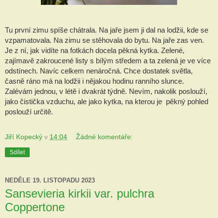
Tu první zimu spíše chátrala. Na jaře jsem ji dal na lodžii, kde se
vzpamatovala. Na zimu se stěhovala do bytu. Na jaře zas ven.
Je z ní, jak vidíte na fotkách docela pěkná kytka. Zelené,
zajímavě zakroucené listy s bílým středem a ta zelená je ve více
odstínech. Navíc celkem nenáročná. Chce dostatek světla,
časně ráno má na lodžii i nějakou hodinu ranního slunce.
Zalévám jednou, v létě i dvakrát týdně. Nevím, nakolik poslouží,
jako čistička vzduchu, ale jako kytka, na kterou je pěkný pohled
poslouží určitě.
Jiří Kopecký
v
14:04
Žádné komentáře:
Sdílet
NEDĚLE 19. LISTOPADU 2023
Sansevieria kirkii var. pulchra
Coppertone