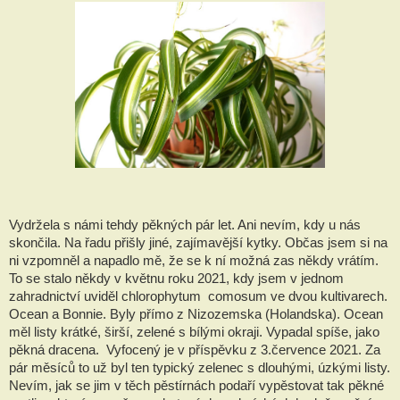
Vydržela s námi tehdy pěkných pár let. Ani nevím, kdy u nás
skončila. Na řadu přišly jiné, zajímavější kytky. Občas jsem si na
ni vzpomněl a napadlo mě, že se k ní možná zas někdy vrátím.
To se stalo někdy v květnu roku 2021, kdy jsem v jednom
zahradnictví uviděl chlorophytum comosum ve dvou kultivarech.
Ocean a Bonnie. Byly přímo z Nizozemska (Holandska). Ocean
měl listy krátké, širší, zelené s bílými okraji. Vypadal spíše, jako
pěkná dracena. Vyfocený je v příspěvku z 3.července 2021. Za
pár měsíců to už byl ten typický zelenec s dlouhými, úzkými listy.
Nevím, jak se jim v těch pěstírnách podaří vypěstovat tak pěkné