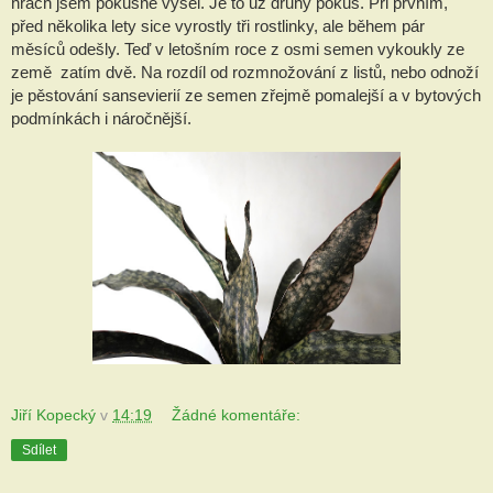
hrách jsem pokusně vysel. Je to už druhý pokus. Při prvním,
před několika lety sice vyrostly tři rostlinky, ale během pár
měsíců odešly. Teď v letošním roce z osmi semen vykoukly ze
země zatím dvě. Na rozdíl od rozmnožování z listů, nebo odnoží
je pěstování sansevierií ze semen zřejmě pomalejší a v bytových
podmínkách i náročnější.
Jiří Kopecký
v
14:19
Žádné komentáře:
Sdílet