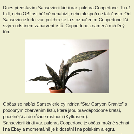
Dnes představím Sansevierii kirkii var. pulchra Coppertone. Tu už
Lidl, nebo OBI asi běžně nenabízí, nebo alespoň ne tak často. Od
Sansevierie kirkii var. pulchra se ta s označením Coppertone liší
svým odstínem zabarvení listů. Coppertone znamená měděný
tón.
Občas se nabízí Sansevierie cylindrica “Star Canyon Granite” s
podobným zbarvením listů, které jsou pravděpodobně kratší,
početnější a do růžice rostoucí (Kytkasem).
Sansevierii kirkii var. pulchra Coppertone je občas možné sehnat
i na Ebay a momentálně je k dostání i na polském allegru.