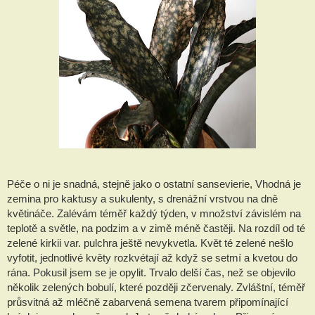
Péče o ni je snadná, stejně jako o ostatní sansevierie, Vhodná je
zemina pro kaktusy a sukulenty, s drenážní vrstvou na dně
květináče. Zalévám téměř každý týden, v množství závislém na
teplotě a světle, na podzim a v zimě méně častěji. Na rozdíl od té
zelené kirkii var. pulchra ještě nevykvetla. Květ té zelené nešlo
vyfotit, jednotlivé květy rozkvétají až když se setmí a kvetou do
rána. Pokusil jsem se je opylit. Trvalo delší čas, než se objevilo
několik zelených bobulí, které později zčervenaly. Zvláštní, téměř
průsvitná až mléčně zabarvená semena tvarem připomínající