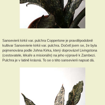
Sansevierii kirkii var. pulchra Coppertone je pravděpodobně
kultivar Sansevierie kirkii var. pulchra. Dočetl jsem se, že byla
pojmenována podle Johna Kirka, který doprovázel Livingstona
(cestovatele, lékaře a misionáře) na jeho výpravě k Zambezi.
Pulchra je v latině krásná. To se o této sansevierii napsat dá.