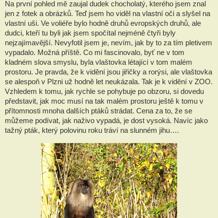
Na první pohled mě zaujal dudek chocholatý, kterého jsem znal
jen z fotek a obrázků. Teď jsem ho viděl na vlastní oči a slyšel na
vlastní uši. Ve voliéře bylo hodně druhů evropských druhů, ale
dudci, kteří tu byli jak jsem spočítal nejméně čtyři byly
nejzajímavější. Nevyfotil jsem je, nevím, jak by to za tím pletivem
vypadalo. Možná příště. Co mi fascinovalo, byť ne v tom
kladném slova smyslu, byla vlaštovka létající v tom malém
prostoru. Je pravda, že k vidění jsou jiřičky a rorýsi, ale vlaštovka
se alespoň v Plzni už hodně let neukázala. Tak je k vidění v ZOO.
Vzhledem k tomu, jak rychle se pohybuje po obzoru, si dovedu
představit, jak moc musí na tak malém prostoru ještě k tomu v
přítomnosti mnoha dalších ptáků strádat. Cena za to, že se
můžeme podívat, jak naživo vypadá, je dost vysoká. Navíc jako
tažný pták, který polovinu roku tráví na slunném jihu….