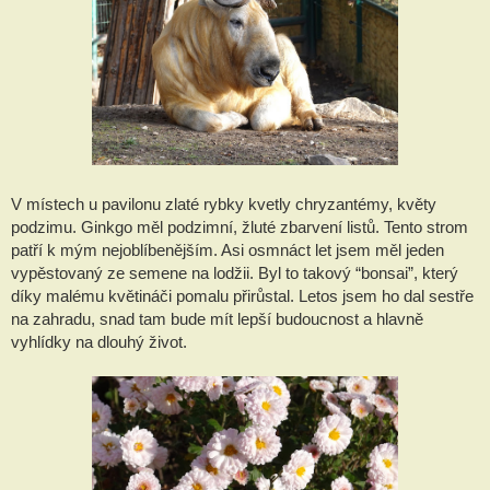
V místech u pavilonu zlaté rybky kvetly chryzantémy, květy
podzimu. Ginkgo měl podzimní, žluté zbarvení listů. Tento strom
patří k mým nejoblíbenějším. Asi osmnáct let jsem měl jeden
vypěstovaný ze semene na lodžii. Byl to takový “bonsai”, který
díky malému květináči pomalu přirůstal. Letos jsem ho dal sestře
na zahradu, snad tam bude mít lepší budoucnost a hlavně
vyhlídky na dlouhý život.