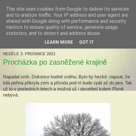
This site uses cookies from Google to deliver its services
Tillandsia za okny
and to analyze traffic. Your IP address and user-agent are
shared with Google along with performance and security
metrics to ensure quality of service, generate usage
Tillandsie a další zelená havěť která s námi může žít v bytě,
statistics, and to detect and address abuse.
k našim velkým radostem, nebo také starostem.
LEARN MORE
GOT IT
NEDĚLE 3. PROSINCE 2023
Procházka po zasněžené krajině
Napadal sníh. Dokonce hodně sněhu. Bylo by hezké napsat, že
bílá peřina přikryla zem a příroda pod ní bude spát až do jara. Tak
už to v posledních letech a možná už i desetiletí kolem Plzně
nebývá.