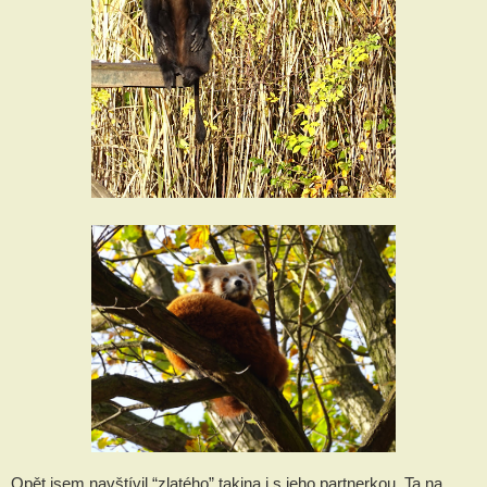
Opět jsem navštívil “zlatého” takina i s jeho partnerkou. Ta na