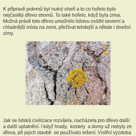
K přípravě pokrmů byl nutný oheň a to co hořelo bylo
nejčastěji dřevo stromů. To také hořelo, když byla zima.
Možná právě toto dřevo umožnilo lidstvu osídlit severní a
chladnější místa na zemi, přežívat tehdejší a někde i dnešní
zimy.
Jak se lidská civilizace rozvíjela, nacházela pro dřevo další
a další uplatnění. I když hrady, kostely a domy už nebyly ze
dřeva, při jejich stavbě se používalo lešení. Vnitřní výzdoba