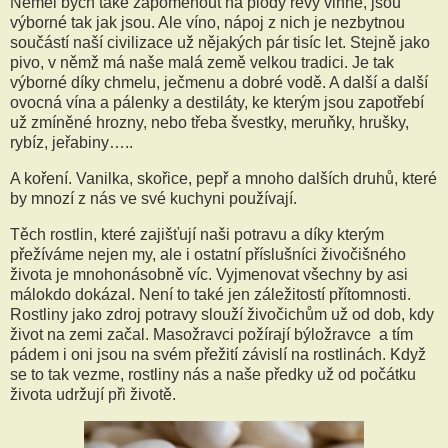
Neměl bych také zapomenout na plody révy vinné, jsou
výborné tak jak jsou. Ale víno, nápoj z nich je nezbytnou
součástí naší civilizace už nějakých pár tisíc let. Stejně jako
pivo, v němž má naše malá země velkou tradici. Je tak
výborné díky chmelu, ječmenu a dobré vodě. A další a další
ovocná vína a pálenky a destiláty, ke kterým jsou zapotřebí
už zmíněné hrozny, nebo třeba švestky, meruňky, hrušky,
rybíz, jeřabiny…..
A koření. Vanilka, skořice, pepř a mnoho dalších druhů, které
by mnozí z nás ve své kuchyni používají.
Těch rostlin, které zajišťují naši potravu a díky kterým
přežíváme nejen my, ale i ostatní příslušníci živočišného
života je mnohonásobně víc. Vyjmenovat všechny by asi
málokdo dokázal. Není to také jen záležitostí přítomnosti.
Rostliny jako zdroj potravy slouží živočichům už od dob, kdy
život na zemi začal. Masožravci požírají býložravce a tím
pádem i oni jsou na svém přežití závislí na rostlinách. Když
se to tak vezme, rostliny nás a naše předky už od počátku
života udržují při životě.