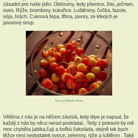
zásadní pro naše jídlo. Obiloviny, tedy pšenice, žito, ječmen,
oves. Rýže, brambory, kukuřice. Luštěniny, čočka, fazole,
sója, hrách. Cukrová řepa, třtina, javory, ze kterých je
javorový sirup.
foto (c) Martin Hetto
Většina z nás je na něčem závislá, tedy lépe je napsat, že
každý z nás by něco nerad postrádal.. Tedy z potravin by mě
moc chyběla jablka,čaji a hořká čokoláda, stejně tak bych
těžce nesl nedostatek ovoce, zeleniny, rýže a luštěnin . Také