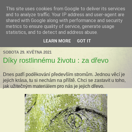
This site uses cookies from Google to deliver its services
Tillandsia za okny
and to analyze traffic. Your IP address and user-agent are
shared with Google along with performance and security
metrics to ensure quality of service, generate usage
Tillandsie a další zelená havěť která s námi může žít v bytě,
statistics, and to detect and address abuse.
k našim velkým radostem, nebo také starostem.
LEARN MORE
GOT IT
SOBOTA 29. KVĚTNA 2021
Díky rostlinnému životu : za dřevo
Dnes patří poděkování především stromům. Jednou věcí je
jejich krása, tu si nechám na příště. Chci se zastavit u toho,
jak užitečným materiálem pro nás je jejich dřevo.