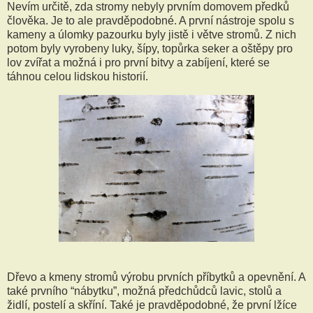
Nevím určitě, zda stromy nebyly prvním domovem předků
člověka. Je to ale pravděpodobné. A první nástroje spolu s
kameny a úlomky pazourku byly jistě i větve stromů. Z nich
potom byly vyrobeny luky, šípy, topůrka seker a oštěpy pro
lov zvířat a možná i pro první bitvy a zabíjení, které se
táhnou celou lidskou historií.
Dřevo a kmeny stromů výrobu prvních příbytků a opevnění. A
také prvního “nábytku”, možná předchůdců lavic, stolů a
židlí, postelí a skříní. Také je pravděpodobné, že první lžíce