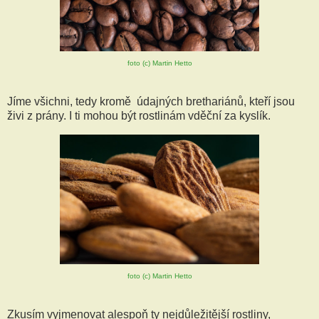
foto (c) Martin Hetto
Jíme všichni, tedy kromě údajných brethariánů, kteří jsou
živi z prány. I ti mohou být rostlinám vděční za kyslík.
foto (c) Martin Hetto
Zkusím vyjmenovat alespoň ty nejdůležitější rostliny,