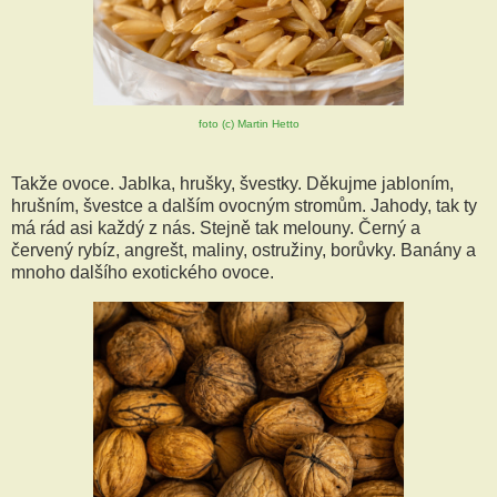
foto (c) Martin Hetto
Takže ovoce. Jablka, hrušky, švestky. Děkujme jabloním,
hrušním, švestce a dalším ovocným stromům. Jahody, tak ty
má rád asi každý z nás. Stejně tak melouny. Černý a
červený rybíz, angrešt, maliny, ostružiny, borůvky. Banány a
mnoho dalšího exotického ovoce.