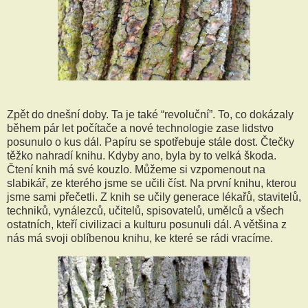
Zpět do dnešní doby. Ta je také “revoluční”. To, co dokázaly
během pár let počítače a nové technologie zase lidstvo
posunulo o kus dál. Papíru se spotřebuje stále dost. Čtečky
těžko nahradí knihu. Kdyby ano, byla by to velká škoda.
Čtení knih má své kouzlo. Můžeme si vzpomenout na
slabikář, ze kterého jsme se učili číst. Na první knihu, kterou
jsme sami přečetli. Z knih se učily generace lékařů, stavitelů,
techniků, vynálezců, učitelů, spisovatelů, umělců a všech
ostatních, kteří civilizaci a kulturu posunuli dál. A většina z
nás má svoji oblíbenou knihu, ke které se rádi vracíme.