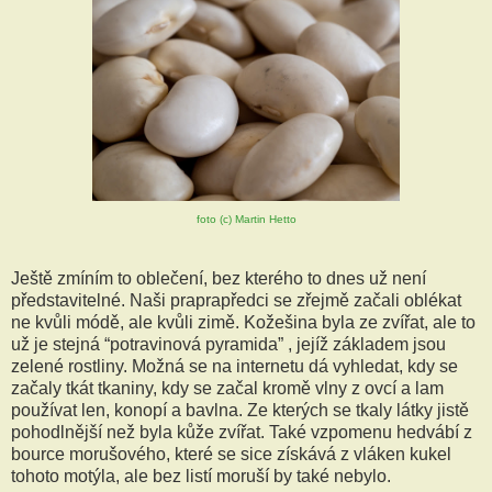
foto (c) Martin Hetto
Ještě zmíním to oblečení, bez kterého to dnes už není
představitelné. Naši praprapředci se zřejmě začali oblékat
ne kvůli módě, ale kvůli zimě. Kožešina byla ze zvířat, ale to
už je stejná “potravinová pyramida” , jejíž základem jsou
zelené rostliny. Možná se na internetu dá vyhledat, kdy se
začaly tkát tkaniny, kdy se začal kromě vlny z ovcí a lam
používat len, konopí a bavlna. Ze kterých se tkaly látky jistě
pohodlnější než byla kůže zvířat. Také vzpomenu hedvábí z
bource morušového, které se sice získává z vláken kukel
tohoto motýla, ale bez listí moruší by také nebylo.