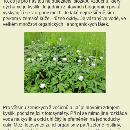
To, co je pro nás tou nejdůležitější složkou vzduchu, který
dýcháme je kyslík. Je jedním z hlavních biogenních prvků
vyskytující se v organismech. Je také nejrozšířenějším
prvkem v zemské kůže - různé oxidy.. Je vázaný ve vodě, ve
velkém množství organických i anorganických látek.
Pro většinu zemských živočichů a lidí je hlavním zdrojem
kyslík, pocházející z fotosyntézy. Při ní se mimo jiné rozkládá
voda na kyslík a oxid uhličitý je přeměněn na jednoduchý
cukr. Mezi fotosyntetizující organismy patří zelené rostliny,