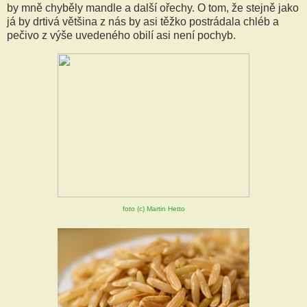
by mně chyběly mandle a další ořechy. O tom, že stejně jako
já by drtivá většina z nás by asi těžko postrádala chléb a
pečivo z výše uvedeného obilí asi není pochyb.
foto (c) Martin Hetto