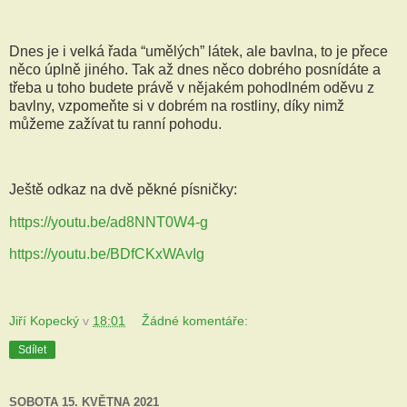
Dnes je i velká řada “umělých” látek, ale bavlna, to je přece
něco úplně jiného. Tak až dnes něco dobrého posnídáte a
třeba u toho budete právě v nějakém pohodlném oděvu z
bavlny, vzpomeňte si v dobrém na rostliny, díky nimž
můžeme zažívat tu ranní pohodu.
Ještě odkaz na dvě pěkné písničky:
https://youtu.be/ad8NNT0W4-g
https://youtu.be/BDfCKxWAvIg
Jiří Kopecký
v
18:01
Žádné komentáře:
Sdílet
SOBOTA 15. KVĚTNA 2021