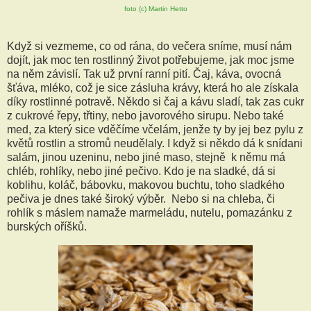
foto (c) Martin Hetto
Když si vezmeme, co od rána, do večera sníme, musí nám
dojít, jak moc ten rostlinný život potřebujeme, jak moc jsme
na něm závislí. Tak už první ranní pití. Čaj, káva, ovocná
šťáva, mléko, což je sice zásluha krávy, která ho ale získala
díky rostlinné potravě. Někdo si čaj a kávu sladí, tak zas cukr
z cukrové řepy, třtiny, nebo javorového sirupu. Nebo také
med, za který sice vděčíme včelám, jenže ty by jej bez pylu z
květů rostlin a stromů neudělaly. I když si někdo dá k snídani
salám, jinou uzeninu, nebo jiné maso, stejně k němu má
chléb, rohlíky, nebo jiné pečivo. Kdo je na sladké, dá si
koblihu, koláč, bábovku, makovou buchtu, toho sladkého
pečiva je dnes také široký výběr. Nebo si na chleba, či
rohlík s máslem namaže marmeládu, nutelu, pomazánku z
burských oříšků.