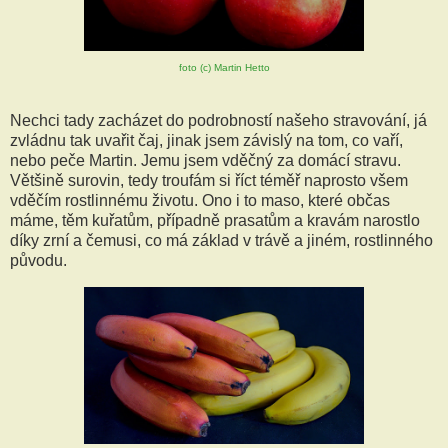
foto (c) Martin Hetto
Nechci tady zacházet do podrobností našeho stravování, já
zvládnu tak uvařit čaj, jinak jsem závislý na tom, co vaří,
nebo peče Martin. Jemu jsem vděčný za domácí stravu.
Většině surovin, tedy troufám si říct téměř naprosto všem
vděčím rostlinnému životu. Ono i to maso, které občas
máme, těm kuřatům, případně prasatům a kravám narostlo
díky zrní a čemusi, co má základ v trávě a jiném, rostlinného
původu.