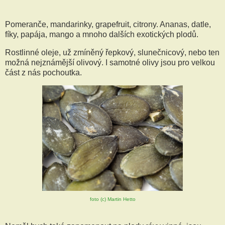
Pomeranče, mandarinky, grapefruit, citrony. Ananas, datle,
fíky, papája, mango a mnoho dalších exotických plodů.
Rostlinné oleje, už zmíněný řepkový, slunečnicový, nebo ten
možná nejznámější olivový. I samotné olivy jsou pro velkou
část z nás pochoutka.
foto (c) Martin Hetto