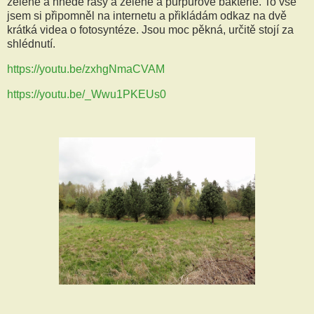
zelené a hnědé řasy a zelené a purpurové bakterie. To vše
jsem si připomněl na internetu a přikládám odkaz na dvě
krátká videa o fotosyntéze. Jsou moc pěkná, určitě stojí za
shlédnutí.
https://youtu.be/zxhgNmaCVAM
https://youtu.be/_Wwu1PKEUs0