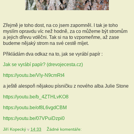
Zřejmě je toho dost, na co jsem zapomněl. I tak je toho
myslím opravdu víc než hodně, za co můžeme být stromům
a jejich dřevu vděčni. Tak si na to vzpomeňme, až zase
budeme nějaký strom na své cestě míjet.
Přikládám dva odkaz na to, jak se vyrábí papír :
Jak se vyrábí papír? (drevojecesta.cz)
https://youtu.be/Vly-N9cmRt4
a ještě alespoň nějakou písničku z nového alba Julie Stone
https://youtu.be/b_4ZTHLvKO8
https://youtu.be/of8L6vgdCBM
https://youtu.be/07VPuiDzpi0
Jiří Kopecký
v
14:33
Žádné komentáře: