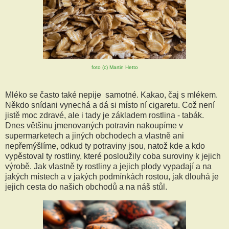
foto (c) Martin Hetto
Mléko se často také nepije samotné. Kakao, čaj s mlékem.
Někdo snídani vynechá a dá si místo ní cigaretu. Což není
jistě moc zdravé, ale i tady je základem rostlina - tabák.
Dnes většinu jmenovaných potravin nakoupíme v
supermarketech a jiných obchodech a vlastně ani
nepřemýšlíme, odkud ty potraviny jsou, natož kde a kdo
vypěstoval ty rostliny, které posloužily coba suroviny k jejich
výrobě. Jak vlastně ty rostliny a jejich plody vypadají a na
jakých místech a v jakých podmínkách rostou, jak dlouhá je
jejich cesta do našich obchodů a na náš stůl.