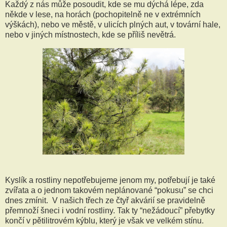
Každý z nás může posoudit, kde se mu dýchá lépe, zda
někde v lese, na horách (pochopitelně ne v extrémních
výškách), nebo ve městě, v ulicích plných aut, v tovární hale,
nebo v jiných místnostech, kde se příliš nevětrá.
Kyslík a rostliny nepotřebujeme jenom my, potřebují je také
zvířata a o jednom takovém neplánované “pokusu” se chci
dnes zmínit. V našich třech ze čtyř akvárií se pravidelně
přemnoží šneci i vodní rostliny. Tak ty “nežádoucí” přebytky
končí v pětilitrovém kýblu, který je však ve velkém stínu.