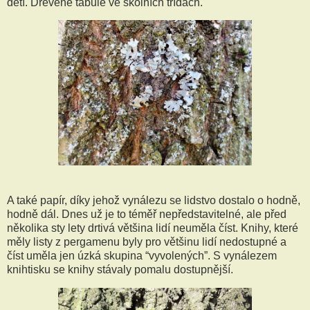
dětí. Dřevěné tabule ve školních třídách.
A také papír, díky jehož vynálezu se lidstvo dostalo o hodně,
hodně dál. Dnes už je to téměř nepředstavitelné, ale před
několika sty lety drtivá většina lidí neuměla číst. Knihy, které
měly listy z pergamenu byly pro většinu lidí nedostupné a
číst uměla jen úzká skupina “vyvolených”. S vynálezem
knihtisku se knihy stávaly pomalu dostupnější.