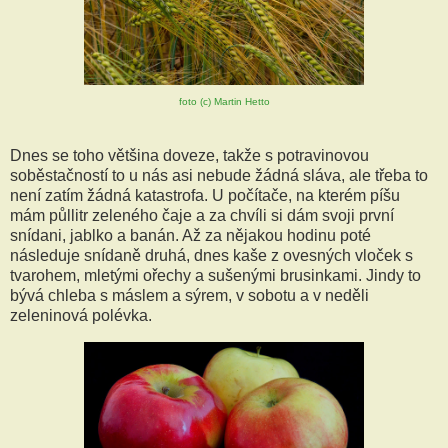
foto (c) Martin Hetto
Dnes se toho většina doveze, takže s potravinovou
soběstačností to u nás asi nebude žádná sláva, ale třeba to
není zatím žádná katastrofa. U počítače, na kterém píšu
mám půllitr zeleného čaje a za chvíli si dám svoji první
snídani, jablko a banán. Až za nějakou hodinu poté
následuje snídaně druhá, dnes kaše z ovesných vloček s
tvarohem, mletými ořechy a sušenými brusinkami. Jindy to
bývá chleba s máslem a sýrem, v sobotu a v neděli
zeleninová polévka.