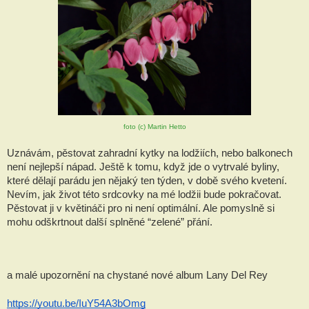
foto (c) Martin Hetto
Uznávám, pěstovat zahradní kytky na lodžiích, nebo balkonech 
není nejlepší nápad. Ještě k tomu, když jde o vytrvalé byliny, 
které dělají parádu jen nějaký ten týden, v době svého kvetení. 
Nevím, jak život této srdcovky na mé lodžii bude pokračovat. 
Pěstovat ji v květináči pro ni není optimální. Ale pomyslně si 
mohu odškrtnout další splněné “zelené” přání.
a malé upozornění na chystané nové album Lany Del Rey
https://youtu.be/IuY54A3bOmg