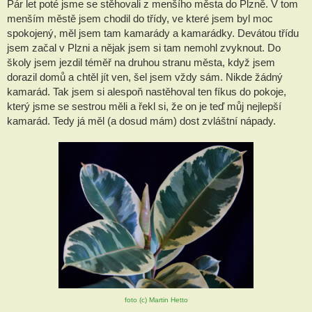
Pár let poté jsme se stěhovali z menšího města do Plzně. V tom 
menším městě jsem chodil do třídy, ve které jsem byl moc 
spokojený, měl jsem tam kamarády a kamarádky. Devátou třídu 
jsem začal v Plzni a nějak jsem si tam nemohl zvyknout. Do 
školy jsem jezdil téměř na druhou stranu města, když jsem 
dorazil domů a chtěl jít ven, šel jsem vždy sám. Nikde žádný 
kamarád. Tak jsem si alespoň nastěhoval ten fíkus do pokoje, 
který jsme se sestrou měli a řekl si, že on je teď můj nejlepší 
kamarád. Tedy já měl (a dosud mám) dost zvláštní nápady.
foto (c) Martin Hetto