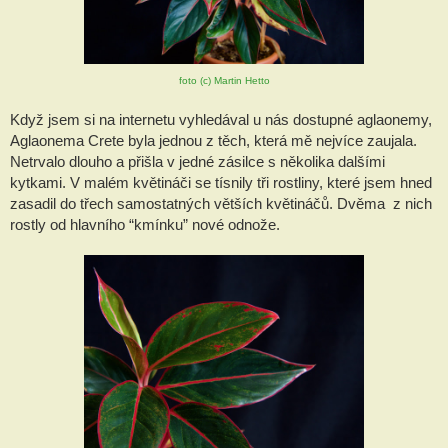
foto (c) Martin Hetto
Když jsem si na internetu vyhledával u nás dostupné aglaonemy, 
Aglaonema Crete byla jednou z těch, která mě nejvíce zaujala. 
Netrvalo dlouho a přišla v jedné zásilce s několika dalšími 
kytkami. V malém květináči se tísnily tři rostliny, které jsem hned 
zasadil do třech samostatných větších květináčů. Dvěma  z nich  
rostly od hlavního “kmínku” nové odnože.