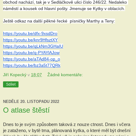
obchod nachází, tak je v Sedláčkově ulici číslo 246/22. Nedaleko 
náměstí a kousek od hlavní pošty. Jmenuje se Kytky v oblacích.
Ještě odkaz na další pěkné řecké  písničky Marthy a Teny:
https://youtu.be/dfx-9xsdDro
https://youtu.be/knr9HfsztXY
https://youtu.be/qLkNm3GHaIU
https://youtu.be/q-PYAYlAJow
https://youtu.be/aTAd84-op_o
https://youtu.be/bz3a5t77QRk
Jiří Kopecký
v
18:07
Žádné komentáře:
Sdílet
NEDĚLE 20. LISTOPADU 2022
O atlase štěstí
Dnes to je svým způsobem taková z nouze ctnost. Dnes i včera 
je zataženo, v bytě tma, plánovaná kytka, o které měl být dnešní 