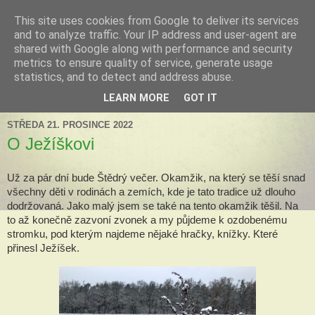
This site uses cookies from Google to deliver its services
Tillandsia za okny
and to analyze traffic. Your IP address and user-agent are
shared with Google along with performance and security
metrics to ensure quality of service, generate usage
Tillandsie a další zelená havěť která s námi může žít v bytě,
statistics, and to detect and address abuse.
k našim velkým radostem, nebo také starostem.
LEARN MORE
GOT IT
STŘEDA 21. PROSINCE 2022
O Ježíškovi
Už za pár dní bude Štědrý večer. Okamžik, na který se těší snad 
všechny děti v rodinách a zemích, kde je tato tradice už dlouho 
dodržovaná. Jako malý jsem se také na tento okamžik těšil. Na 
to až konečně zazvoní zvonek a my půjdeme k ozdobenému 
stromku, pod kterým najdeme nějaké hračky, knížky. Které 
přinesl Ježíšek. 