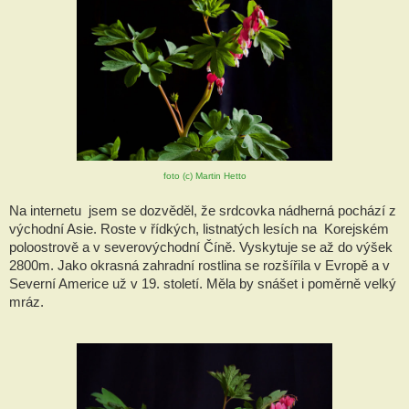
foto (c) Martin Hetto
Na internetu  jsem se dozvěděl, že srdcovka nádherná pochází z 
východní Asie. Roste v řídkých, listnatých lesích na  Korejském 
poloostrově a v severovýchodní Číně. Vyskytuje se až do výšek 
2800m. Jako okrasná zahradní rostlina se rozšířila v Evropě a v 
Severní Americe už v 19. století. Měla by snášet i poměrně velký 
mráz.