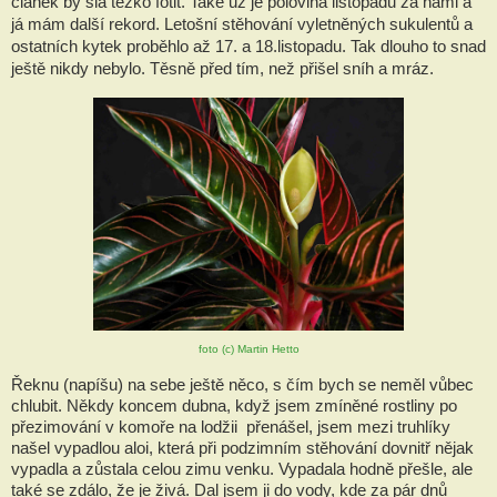
článek by šla těžko fotit. Také už je polovina listopadu za námi a 
já mám další rekord. Letošní stěhování vyletněných sukulentů a 
ostatních kytek proběhlo až 17. a 18.listopadu. Tak dlouho to snad 
ještě nikdy nebylo. Těsně před tím, než přišel sníh a mráz.
foto (c) Martin Hetto
Řeknu (napíšu) na sebe ještě něco, s čím bych se neměl vůbec 
chlubit. Někdy koncem dubna, když jsem zmíněné rostliny po 
přezimování v komoře na lodžii  přenášel, jsem mezi truhlíky 
našel vypadlou aloi, která při podzimním stěhování dovnitř nějak 
vypadla a zůstala celou zimu venku. Vypadala hodně přešle, ale 
také se zdálo, že je živá. Dal jsem ji do vody, kde za pár dnů 