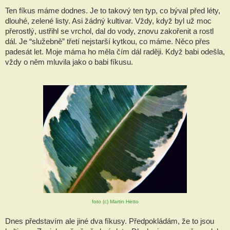
Ten fíkus máme dodnes. Je to takový ten typ, co býval před léty, 
dlouhé, zelené listy. Asi žádný kultivar. Vždy, když byl už moc 
přerostlý, ustřihl se vrchol, dal do vody, znovu zakořenit a rostl 
dál. Je “služebně” třetí nejstarší kytkou, co máme. Něco přes 
padesát let. Moje máma ho měla čím dál raději. Když babi odešla, 
vždy o něm mluvila jako o babi fíkusu.
foto (c) Martin Hetto
Dnes představím ale jiné dva fíkusy. Předpokládám, že to jsou 