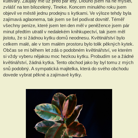
kultivary. Zaujaly mě už před pár lety. Dlouho jsem na ně myslel, 
zvlášť na ten bílozelený, Tineke. Koncem minulého roku jsem 
objevil ve městě jednu prodejnu s kytkami. Ve výloze tehdy byla 
zajímavá aglaonema, tak jsem se šel podívat dovnitř. Téměř 
všechny peníze, které jsem ten den měl v peněžence jsem pár 
minut předtím utratil v nedalekém knihkupectví, tak jsem měl 
jistotu, že si žádnou kytku domů neodnesu. Květinářství bylo 
celkem malé, ale v tom malém prostoru bylo tolik pěkných kytek. 
Občas se mi během let zdá o podobném květinářství, ve kterém 
si vždy vyberu nějakou moc hezkou kytku. Probudím se a žádné 
květinářství, žádná kytka. Tento obchod jako by byl tomu z mých 
snů podobný. A sympatická majitelka, která do svého obchodu 
dovede vybrat pěkné a zajímavé kytky.