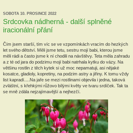
SOBOTA 10. PROSINCE 2022
Srdcovka nádherná - další splněné
iracionální přání
Čím jsem starší, tím víc se ve vzpomínkách vracím do hezkých 
let svého dětství. Měli jsme tetu, sestru mojí babi, kterou jsme 
měli rádi a často jsme k ní chodili na návštěvy. Teta měla zahradu 
a z té od jara do podzimu mojí babi natrhala kytku do vázy. Na 
většinu rostlin z těch kytek si už moc nepamatuji, asi nějaké 
kosatce, gladioly, kopretiny, na podzim astry a jiřiny. K tomu vždy 
list kapradí….Na jaře se mezi rostlinami objevila i jedna, taková 
zvláštní, s křehkými růžovo bílými květy ve tvaru srdíček. Tak ta 
se mně zdála nejzajímavější a nejhezčí.