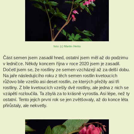
foto (c) Martin Hetto
Část semen jsem zasadil hned, ostatní jsem měl až do podzimu 
v ledničce. Někdy koncem října v roce 2020 jsem je zasadil. 
Dočetl jsem se, že rostliny ze semen vzcházejí až za delší dobu. 
Na jaře následujícího roku z těch semen rostlin kvetoucích 
růžovo bíle vzešlo asi deset rostlin, ze kterých přežily asi tři 
rostliny. Z bíle kvetoucích vzešly dvě rostliny, ale jedna z nich se 
vzápětí rozloučila. Ta zbylá za to krásně vyrostla. Asi lépe, než ty 
ostatní. Tento jejich první rok se jen zvětšovaly, až do konce léta 
přirůstaly, ale nekvetly. 