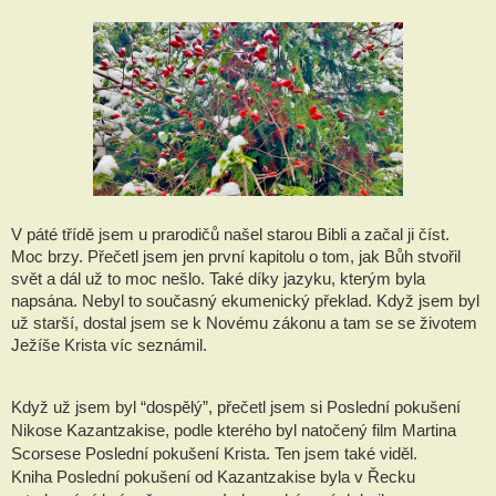
V páté třídě jsem u prarodičů našel starou Bibli a začal ji číst. 
Moc brzy. Přečetl jsem jen první kapitolu o tom, jak Bůh stvořil 
svět a dál už to moc nešlo. Také díky jazyku, kterým byla 
napsána. Nebyl to současný ekumenický překlad. Když jsem byl 
už starší, dostal jsem se k Novému zákonu a tam se se životem 
Ježíše Krista víc seznámil. 
Když už jsem byl “dospělý”, přečetl jsem si Poslední pokušení 
Nikose Kazantzakise, podle kterého byl natočený film Martina 
Scorsese Poslední pokušení Krista. Ten jsem také viděl.
Kniha Poslední pokušení od Kazantzakise byla v Řecku 