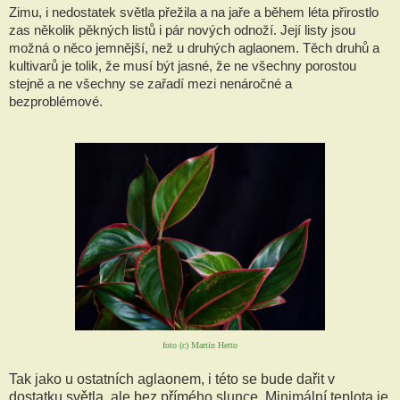
Zimu, i nedostatek světla přežila a na jaře a během léta přirostlo 
zas několik pěkných listů i pár nových odnoží. Její listy jsou 
možná o něco jemnější, než u druhých aglaonem. Těch druhů a 
kultivarů je tolik, že musí být jasné, že ne všechny porostou 
stejně a ne všechny se zařadí mezi nenáročné a 
bezproblémové. 
foto (c) Martin Hetto
Tak jako u ostatních aglaonem, i této se bude dařit v
dostatku světla, ale bez přímého slunce. Minimální teplota je