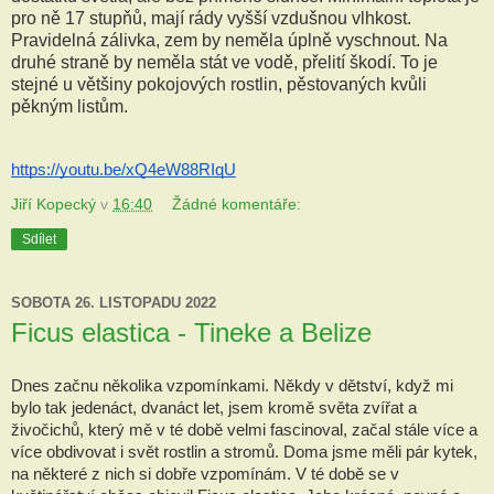
pro ně 17 stupňů, mají rády vyšší vzdušnou vlhkost.
Pravidelná zálivka, zem by neměla úplně vyschnout. Na
druhé straně by neměla stát ve vodě, přelití škodí. To je
stejné u většiny pokojových rostlin, pěstovaných kvůli
pěkným listům.
https://youtu.be/xQ4eW88RIqU
Jiří Kopecký
v
16:40
Žádné komentáře:
Sdílet
SOBOTA 26. LISTOPADU 2022
Ficus elastica - Tineke a Belize
Dnes začnu několika vzpomínkami. Někdy v dětství, když mi 
bylo tak jedenáct, dvanáct let, jsem kromě světa zvířat a 
živočichů, který mě v té době velmi fascinoval, začal stále více a 
více obdivovat i svět rostlin a stromů. Doma jsme měli pár kytek, 
na některé z nich si dobře vzpomínám. V té době se v 