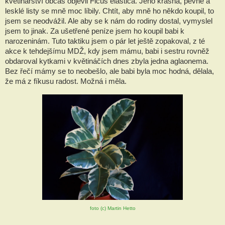
květinářství občas objevil Ficus elastica. Jeho krásná, pevné a 
lesklé listy se mně moc líbily. Chtít, aby mně ho někdo koupil, to 
jsem se neodvážil. Ale aby se k nám do rodiny dostal, vymyslel 
jsem to jinak. Za ušetřené peníze jsem ho koupil babi k 
narozeninám. Tuto taktiku jsem o pár let ještě zopakoval, z té 
akce k tehdejšímu MDŽ, kdy jsem mámu, babi i sestru rovněž 
obdaroval kytkami v květináčích dnes zbyla jedna aglaonema. 
Bez řečí mámy se to neobešlo, ale babi byla moc hodná, dělala, 
že má z fíkusu radost. Možná i měla. 
foto (c) Martin Hetto