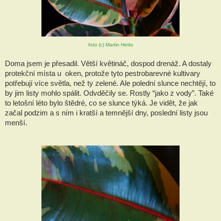
foto (c) Martin Hetto
Doma jsem je přesadil. Větší květináč, dospod drenáž. A dostaly 
protekční místa u  oken, protože tyto pestrobarevné kultivary 
potřebují více světla, než ty zelené. Ale polední slunce nechtějí, to 
by jim listy mohlo spálit. Odvděčily se. Rostly “jako z vody”. Také 
to letošní léto bylo štědré, co se slunce týká. Je vidět, že jak 
začal podzim a s ním i kratší a temnější dny, poslední listy jsou 
menší. 