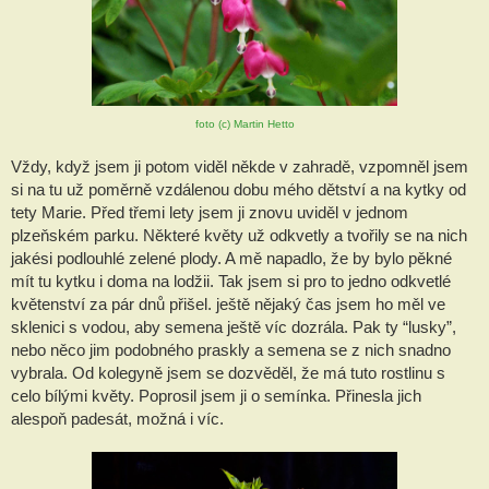
foto (c) Martin Hetto
Vždy, když jsem ji potom viděl někde v zahradě, vzpomněl jsem 
si na tu už poměrně vzdálenou dobu mého dětství a na kytky od 
tety Marie. Před třemi lety jsem ji znovu uviděl v jednom 
plzeňském parku. Některé květy už odkvetly a tvořily se na nich 
jakési podlouhlé zelené plody. A mě napadlo, že by bylo pěkné 
mít tu kytku i doma na lodžii. Tak jsem si pro to jedno odkvetlé 
květenství za pár dnů přišel. ještě nějaký čas jsem ho měl ve 
sklenici s vodou, aby semena ještě víc dozrála. Pak ty “lusky”, 
nebo něco jim podobného praskly a semena se z nich snadno 
vybrala. Od kolegyně jsem se dozvěděl, že má tuto rostlinu s 
celo bílými květy. Poprosil jsem ji o semínka. Přinesla jich 
alespoň padesát, možná i víc. 