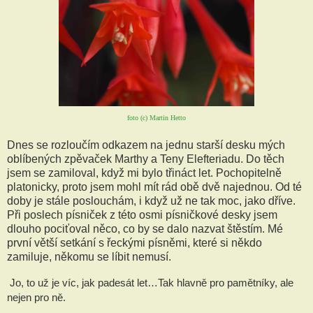
foto (c) Martin Hetto
Dnes se rozloučím odkazem na jednu starší desku mých
oblíbených zpěvaček Marthy a Teny Elefteriadu. Do těch
jsem se zamiloval, když mi bylo třináct let. Pochopitelně
platonicky, proto jsem mohl mít rád obě dvě najednou. Od té
doby je stále poslouchám, i když už ne tak moc, jako dříve.
Při poslech písniček z této osmi písničkové desky jsem
dlouho pociťoval něco, co by se dalo nazvat štěstím. Mé
první větší setkání s řeckými písněmi, které si někdo
zamiluje, někomu se líbit nemusí.
 Jo, to už je víc, jak padesát let…Tak hlavně pro pamětníky, ale 
nejen pro ně.