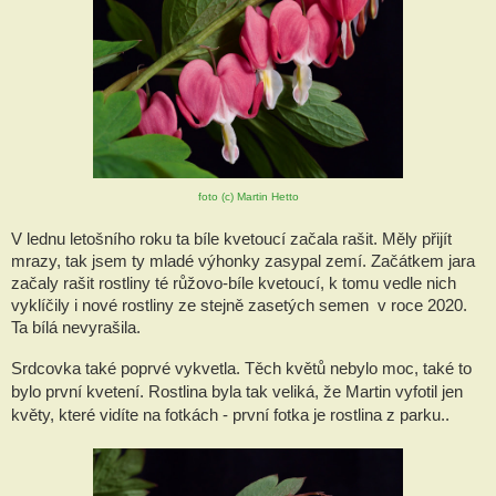
foto (c) Martin Hetto
V lednu letošního roku ta bíle kvetoucí začala rašit. Měly přijít 
mrazy, tak jsem ty mladé výhonky zasypal zemí. Začátkem jara 
začaly rašit rostliny té růžovo-bíle kvetoucí, k tomu vedle nich  
vyklíčily i nové rostliny ze stejně zasetých semen  v roce 2020. 
Ta bílá nevyrašila.
Srdcovka také poprvé vykvetla. Těch květů nebylo moc, také to 
bylo první kvetení. Rostlina byla tak veliká, že Martin vyfotil jen 
květy, které vidíte na fotkách - první fotka je rostlina z parku..   