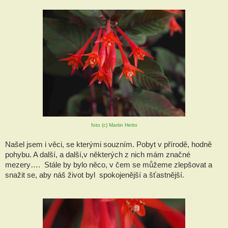
foto (c) Martin Hetto
Našel jsem i věci, se kterými souzním. Pobyt v přírodě, hodně 
pohybu. A další, a další,v některých z nich mám značné 
mezery….  Stále by bylo něco, v čem se můžeme zlepšovat a 
snažit se, aby náš život byl  spokojenější a šťastnější.