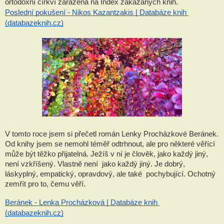
ortodoxní církví zařazena na Index zakázaných knih.
Poslední pokušení - Nikos Kazantzakis | Databáze knih 
(databazeknih.cz)
V tomto roce jsem si přečetl román Lenky Procházkové Beránek. 
Od knihy jsem se nemohl téměř odtrhnout, ale pro některé věřící 
může být těžko přijatelná. Ježíš v ní je člověk, jako každý jiný, 
není vzkříšený. Vlastně není  jako každý jiný. Je dobrý, 
láskyplný, empatický, opravdový, ale také  pochybující. Ochotný 
zemřít pro to, čemu věří.
Beránek - Lenka Procházková | Databáze knih 
(databazeknih.cz)