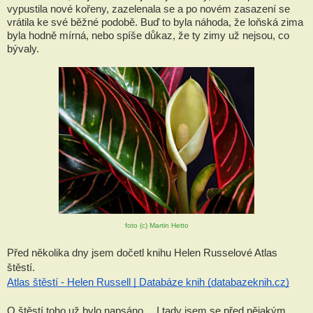
vypustila nové kořeny, zazelenala se a po novém zasazení se 
vrátila ke své běžné podobě. Buď to byla náhoda, že loňská zima 
byla hodně mírná, nebo spíše důkaz, že ty zimy už nejsou, co 
bývaly.
foto (c) Martin Hetto
Před několika dny jsem dočetl knihu Helen Russelové Atlas 
štěstí. 
Atlas štěstí - Helen Russell | Databáze knih (databazeknih.cz)
O štěstí toho už bylo napsáno….I tady jsem se před nějakým 