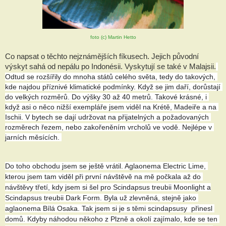
foto (c) Martin Hetto
Co napsat o těchto nejznámějších fíkusech. Jejich původní 
výskyt sahá od nepálu po Indonésii. Vyskytují se také v Malajsii.
Odtud se rozšířily do mnoha států celého světa, tedy do takových, 
kde najdou příznivé klimatické podmínky. Když se jim daří, dorůstají 
do velkých rozměrů. Do výšky 30 až 40 metrů. Takové krásné, i 
když asi o něco nižší exempláře jsem viděl na Krétě, Madeiře a na 
Ischii. V bytech se dají udržovat na přijatelných a požadovaných 
rozměrech řezem, nebo zakořeněním vrcholů ve vodě. Nejlépe v 
jarních měsících. 
Do toho obchodu jsem se ještě vrátil. Aglaonema Electric Lime, 
kterou jsem tam viděl při první návštěvě na mě počkala až do 
návštěvy třetí, kdy jsem si šel pro Scindapsus treubii Moonlight a
Scindapsus treubii Dark Form. Byla už zlevněná, stejně jako 
aglaonema Bílá Osaka. Tak jsem si je s těmi scindapsusy  přinesl 
domů. Kdyby náhodou někoho z Plzně a okolí zajímalo, kde se ten 