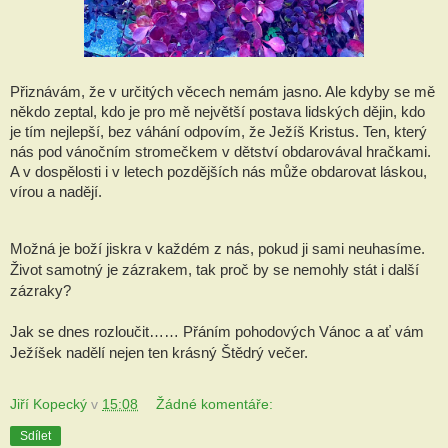
Přiznávám, že v určitých věcech nemám jasno. Ale kdyby se mě 
někdo zeptal, kdo je pro mě největší postava lidských dějin, kdo 
je tím nejlepší, bez váhání odpovím, že Ježíš Kristus. Ten, který 
nás pod vánočním stromečkem v dětství obdarovával hračkami. 
A v dospělosti i v letech pozdějších nás může obdarovat láskou, 
vírou a nadějí.
Možná je boží jiskra v každém z nás, pokud ji sami neuhasíme. 
Život samotný je zázrakem, tak proč by se nemohly stát i další 
zázraky? 
Jak se dnes rozloučit…… Přáním pohodových Vánoc a ať vám 
Ježíšek nadělí nejen ten krásný Štědrý večer.
Jiří Kopecký
v
15:08
Žádné komentáře:
Sdílet