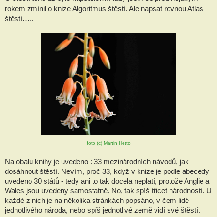
rokem zmínil o knize Algoritmus štěstí. Ale napsat rovnou Atlas 
štěstí…..
foto (c) Martin Hetto
Na obalu knihy je uvedeno : 33 mezinárodních návodů, jak 
dosáhnout štěstí. Nevím, proč 33, když v knize je podle abecedy 
uvedeno 30 států - tedy ani to tak docela neplatí, protože Anglie a 
Wales jsou uvedeny samostatně. No, tak spíš třicet národností. U 
každé z nich je na několika stránkách popsáno, v čem lidé 
jednotlivého národa, nebo spíš jednotlivé země vidí své štěstí. 