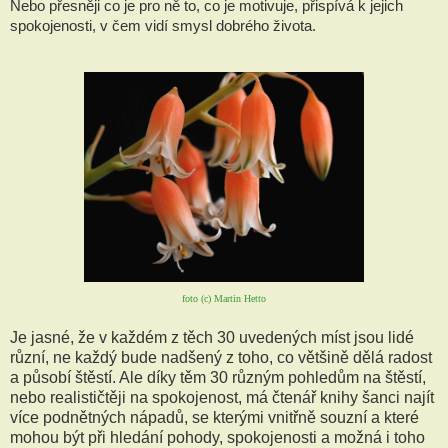
Nebo přesněji co je pro ně to, co je motivuje, přispívá k jejich 
spokojenosti, v čem vidí smysl dobrého života.
foto (c) Martin Hetto
Je jasné, že v každém z těch 30 uvedených míst jsou lidé
různí, ne každý bude nadšený z toho, co většině dělá radost
a působí štěstí. Ale díky těm 30 různým pohledům na štěstí,
nebo realističtěji na spokojenost, má čtenář knihy šanci najít
více podnětných nápadů, se kterými vnitřně souzní a které
mohou být při hledání pohody, spokojenosti a možná i toho