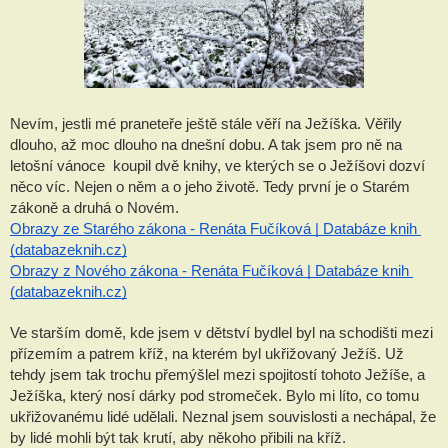
Nevím, jestli mé praneteře ještě stále věří na Ježíška. Věřily 
dlouho, až moc dlouho na dnešní dobu. A tak jsem pro ně na 
letošní vánoce  koupil dvě knihy, ve kterých se o Ježíšovi dozví 
něco víc. Nejen o něm a o jeho životě. Tedy první je o Starém 
zákoně a druhá o Novém.
Obrazy ze Starého zákona - Renáta Fučíková | Databáze knih 
(databazeknih.cz)
Obrazy z Nového zákona - Renáta Fučíková | Databáze knih 
(databazeknih.cz)
Ve starším domě, kde jsem v dětství bydlel byl na schodišti mezi 
přízemím a patrem kříž, na kterém byl ukřižovaný Ježíš. Už 
tehdy jsem tak trochu přemýšlel mezi spojitostí tohoto Ježíše, a 
Ježíška, který nosí dárky pod stromeček. Bylo mi líto, co tomu 
ukřižovanému lidé udělali. Neznal jsem souvislosti a nechápal, že 
by lidé mohli být tak krutí, aby někoho přibili na kříž.