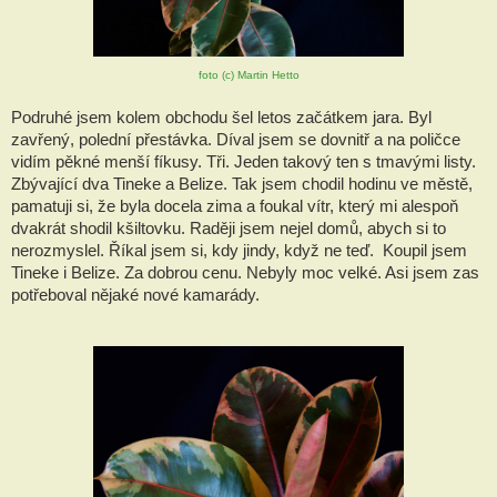
foto (c) Martin Hetto
Podruhé jsem kolem obchodu šel letos začátkem jara. Byl 
zavřený, polední přestávka. Díval jsem se dovnitř a na poličce 
vidím pěkné menší fíkusy. Tři. Jeden takový ten s tmavými listy. 
Zbývající dva Tineke a Belize. Tak jsem chodil hodinu ve městě, 
pamatuji si, že byla docela zima a foukal vítr, který mi alespoň 
dvakrát shodil kšiltovku. Raději jsem nejel domů, abych si to 
nerozmyslel. Říkal jsem si, kdy jindy, když ne teď.  Koupil jsem 
Tineke i Belize. Za dobrou cenu. Nebyly moc velké. Asi jsem zas 
potřeboval nějaké nové kamarády.