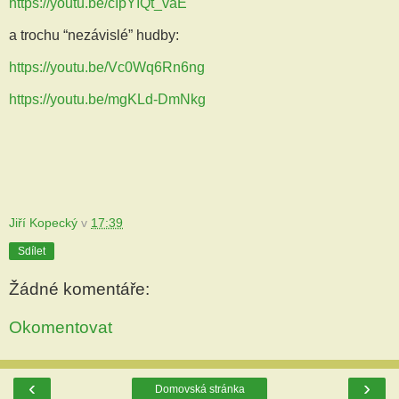
https://youtu.be/cIpYIQt_vaE
a trochu “nezávislé” hudby:
https://youtu.be/Vc0Wq6Rn6ng
https://youtu.be/mgKLd-DmNkg
Jiří Kopecký
v
17:39
Sdílet
Žádné komentáře:
Okomentovat
‹
›
Domovská stránka