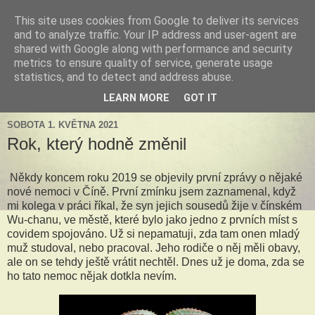
This site uses cookies from Google to deliver its services
Tillandsia za okny
and to analyze traffic. Your IP address and user-agent are
shared with Google along with performance and security
metrics to ensure quality of service, generate usage
Tillandsie a další zelená havěť která s námi může žít v bytě,
statistics, and to detect and address abuse.
k našim velkým radostem, nebo také starostem.
LEARN MORE
GOT IT
SOBOTA 1. KVĚTNA 2021
Rok, který hodně změnil
Někdy koncem roku 2019 se objevily první zprávy o nějaké
nové nemoci v Číně. První zmínku jsem zaznamenal, když
mi kolega v práci říkal, že syn jejich sousedů žije v čínském
Wu-chanu, ve městě, které bylo jako jedno z prvních míst s
covidem spojováno. Už si nepamatuji, zda tam onen mladý
muž studoval, nebo pracoval. Jeho rodiče o něj měli obavy,
ale on se tehdy ještě vrátit nechtěl. Dnes už je doma, zda se
ho tato nemoc nějak dotkla nevím.