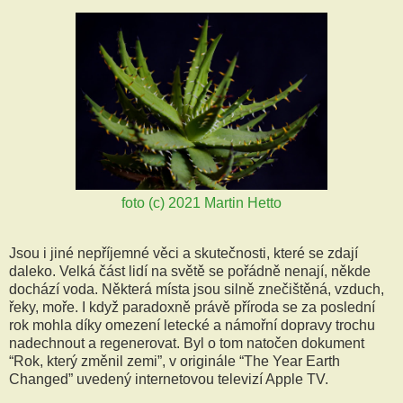
foto (c) 2021 Martin Hetto
Jsou i jiné nepříjemné věci a skutečnosti, které se zdají
daleko. Velká část lidí na světě se pořádně nenají, někde
dochází voda. Některá místa jsou silně znečištěná, vzduch,
řeky, moře. I když paradoxně právě příroda se za poslední
rok mohla díky omezení letecké a námořní dopravy trochu
nadechnout a regenerovat. Byl o tom natočen dokument
“Rok, který změnil zemi”, v originále “The Year Earth
Changed” uvedený internetovou televizí Apple TV.