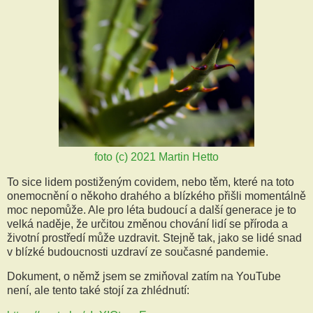
foto (c) 2021 Martin Hetto
To sice lidem postiženým covidem, nebo těm, které na toto
onemocnění o někoho drahého a blízkého přišli momentálně
moc nepomůže. Ale pro léta budoucí a další generace je to
velká naděje, že určitou změnou chování lidí se příroda a
životní prostředí může uzdravit. Stejně tak, jako se lidé snad
v blízké budoucnosti uzdraví ze současné pandemie.
Dokument, o němž jsem se zmiňoval zatím na YouTube
není, ale tento také stojí za zhlédnutí: