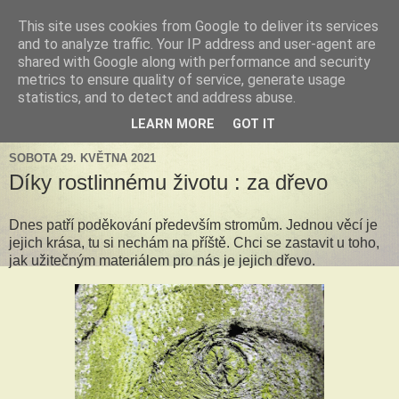
This site uses cookies from Google to deliver its services
Tillandsia za okny
and to analyze traffic. Your IP address and user-agent are
shared with Google along with performance and security
metrics to ensure quality of service, generate usage
Tillandsie a další zelená havěť která s námi může žít v bytě,
statistics, and to detect and address abuse.
k našim velkým radostem, nebo také starostem.
LEARN MORE
GOT IT
SOBOTA 29. KVĚTNA 2021
Díky rostlinnému životu : za dřevo
Dnes patří poděkování především stromům. Jednou věcí je
jejich krása, tu si nechám na příště. Chci se zastavit u toho,
jak užitečným materiálem pro nás je jejich dřevo.