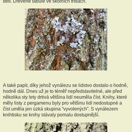
dětí. Dřevěné tabule ve školních třídách.
A také papír, díky jehož vynálezu se lidstvo dostalo o hodně,
hodně dál. Dnes už je to téměř nepředstavitelné, ale před
několika sty lety drtivá většina lidí neuměla číst. Knihy, které
měly listy z pergamenu byly pro většinu lidí nedostupné a
číst uměla jen úzká skupina “vyvolených”. S vynálezem
knihtisku se knihy stávaly pomalu dostupnější.