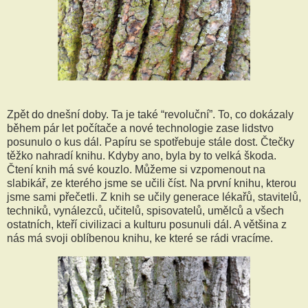
Zpět do dnešní doby. Ta je také “revoluční”. To, co dokázaly
během pár let počítače a nové technologie zase lidstvo
posunulo o kus dál. Papíru se spotřebuje stále dost. Čtečky
těžko nahradí knihu. Kdyby ano, byla by to velká škoda.
Čtení knih má své kouzlo. Můžeme si vzpomenout na
slabikář, ze kterého jsme se učili číst. Na první knihu, kterou
jsme sami přečetli. Z knih se učily generace lékařů, stavitelů,
techniků, vynálezců, učitelů, spisovatelů, umělců a všech
ostatních, kteří civilizaci a kulturu posunuli dál. A většina z
nás má svoji oblíbenou knihu, ke které se rádi vracíme.