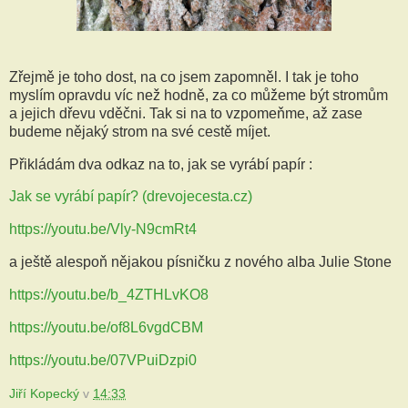
Zřejmě je toho dost, na co jsem zapomněl. I tak je toho
myslím opravdu víc než hodně, za co můžeme být stromům
a jejich dřevu vděčni. Tak si na to vzpomeňme, až zase
budeme nějaký strom na své cestě míjet.
Přikládám dva odkaz na to, jak se vyrábí papír :
Jak se vyrábí papír? (drevojecesta.cz)
https://youtu.be/Vly-N9cmRt4
a ještě alespoň nějakou písničku z nového alba Julie Stone
https://youtu.be/b_4ZTHLvKO8
https://youtu.be/of8L6vgdCBM
https://youtu.be/07VPuiDzpi0
Jiří Kopecký
v
14:33