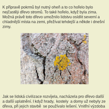
K přípravě pokrmů byl nutný oheň a to co hořelo bylo
nejčastěji dřevo stromů. To také hořelo, když byla zima.
Možná právě toto dřevo umožnilo lidstvu osídlit severní a
chladnější místa na zemi, přežívat tehdejší a někde i dnešní
zimy.
Jak se lidská civilizace rozvíjela, nacházela pro dřevo další
a další uplatnění. I když hrady, kostely a domy už nebyly ze
dřeva, při jejich stavbě se používalo lešení. Vnitřní výzdoba