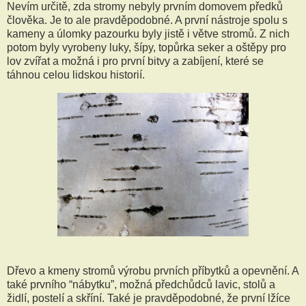
Nevím určitě, zda stromy nebyly prvním domovem předků
člověka. Je to ale pravděpodobné. A první nástroje spolu s
kameny a úlomky pazourku byly jistě i větve stromů. Z nich
potom byly vyrobeny luky, šípy, topůrka seker a oštěpy pro
lov zvířat a možná i pro první bitvy a zabíjení, které se
táhnou celou lidskou historií.
Dřevo a kmeny stromů výrobu prvních příbytků a opevnění. A
také prvního “nábytku”, možná předchůdců lavic, stolů a
židlí, postelí a skříní. Také je pravděpodobné, že první lžíce