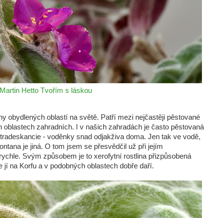
Martin Hetto
Tvořím s láskou
iny obydlených oblastí na světě. Patří mezi nejčastěji pěstované
ích oblastech zahradních. I v našich zahradách je často pěstovaná
 tradeskancie - voděnky snad odjakživa doma. Jen tak ve vodě,
amontana je jiná. O tom jsem se přesvědčil už při jejím
rychle. Svým způsobem je to xerofytní rostlina přizpůsobená
 jí na Korfu a v podobných oblastech dobře daří.