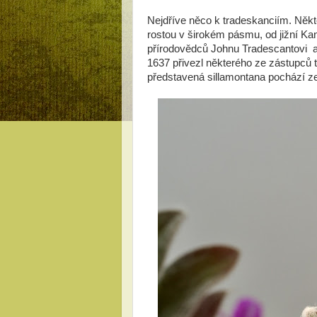
Nejdříve něco k tradeskanciím. Někte
rostou v širokém pásmu, od jižní Ka
přírodovědců Johnu Tradescantovi a
1637 přivezl některého ze zástupců tě
představená sillamontana pochází z