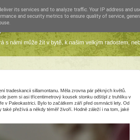
liver its services and to analyze traffic. Your IP address and u
rmance and security metrics to ensure quality of service, gene
buse.
y
erá s námi může žít v bytě, k našim velkým radostem, ne
ení tradeskancii sillamontanu. Měla zrovna pár pěkných květů.
 kde jsem si asi třícentimetrový kousek stonku odštípl z truhlíku v
ře v Paleokastrici. Bylo to začátkem září před osmnácti lety. Od
dy také přežívá a někdy téměř živoří. Hodně záleží i na tom, jaké