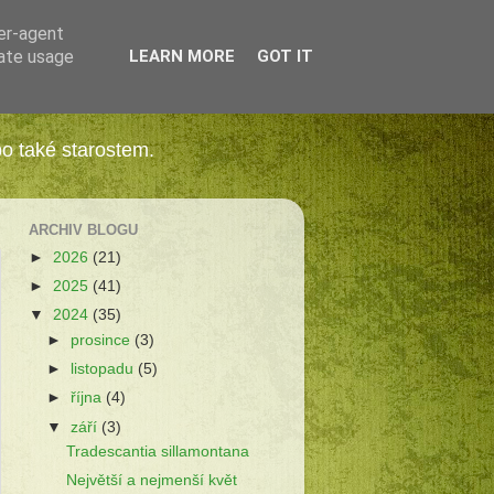
ser-agent
rate usage
LEARN MORE
GOT IT
bo také starostem.
ARCHIV BLOGU
►
2026
(21)
►
2025
(41)
▼
2024
(35)
►
prosince
(3)
►
listopadu
(5)
►
října
(4)
▼
září
(3)
Tradescantia sillamontana
Největší a nejmenší květ