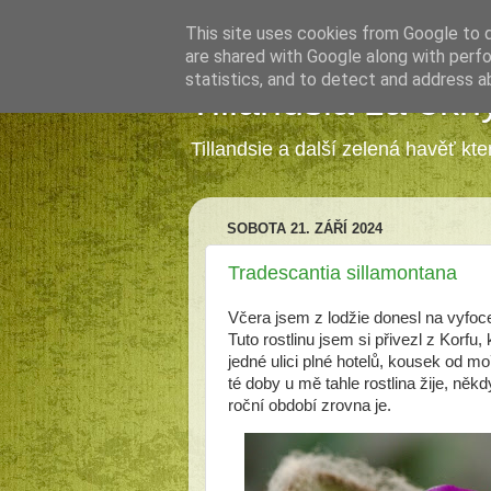
This site uses cookies from Google to de
are shared with Google along with perfo
statistics, and to detect and address a
Tillandsia za okn
Tillandsie a další zelená havěť kt
SOBOTA 21. ZÁŘÍ 2024
Tradescantia sillamontana
Včera jsem z lodžie donesl na vyfoc
Tuto rostlinu jsem si přivezl z Korfu,
jedné ulici plné hotelů, kousek od mo
té doby u mě tahle rostlina žije, něk
roční období zrovna je.