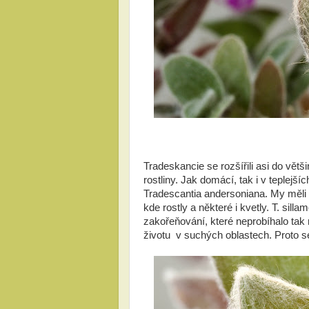
Tradeskancie se rozšířili asi do větš
rostliny. Jak domácí, tak i v teplejš
Tradescantia andersoniana. My měli
kde rostly a některé i kvetly. T. sill
zakořeňování, které neprobíhalo tak 
životu v suchých oblastech. Proto se