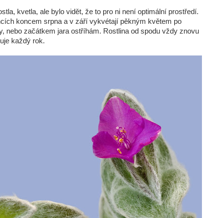
tla, kvetla, ale bylo vidět, že to pro ni není optimální prostředí.
oncích koncem srpna a v září vykvétají pěkným květem po
y, nebo začátkem jara ostříhám. Rostlina od spodu vždy znovu
uje každý rok.