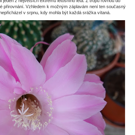
l jeden z největších extrémů letošního léta. Z tropů rovnou do
ené přirovnání. Vzhledem k možným záplavám není ten současný
 nepřicházel v srpnu, kdy mohla být každá srážka vítaná.