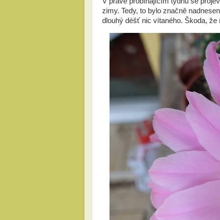
V právě probíhajícím týdnu se projevi
zimy. Tedy, to bylo značně nadnes
dlouhý déšť nic vítaného. Škoda, že