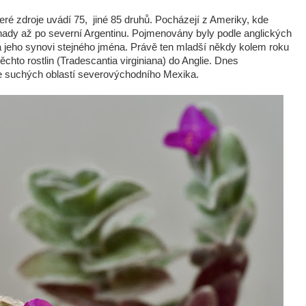
ré zdroje uvádí 75, jiné 85 druhů. Pocházejí z Ameriky, kde
nady až po severní Argentinu. Pojmenovány byly podle anglických
 jeho synovi stejného jména. Právě ten mladší někdy kolem roku
chto rostlin (Tradescantia virginiana) do Anglie. Dnes
e suchých oblastí severovýchodního Mexika.