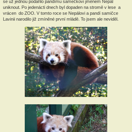
se už jednou podařilo pandímu samečkovi jménem Nepál
uniknout. Po jedenácti dnech byl dopaden na stromě v lese a
vrácen do ZOO. V tomto roce se Nepálovi a pandí samičce
Lavinii narodilo již zmíněné první mládě. To jsem ale neviděl.