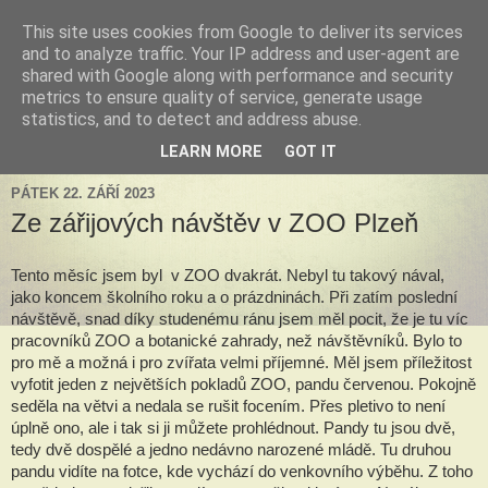
This site uses cookies from Google to deliver its services
Tillandsia za okny
and to analyze traffic. Your IP address and user-agent are
shared with Google along with performance and security
metrics to ensure quality of service, generate usage
Tillandsie a další zelená havěť která s námi může žít v bytě,
statistics, and to detect and address abuse.
k našim velkým radostem, nebo také starostem.
LEARN MORE
GOT IT
PÁTEK 22. ZÁŘÍ 2023
Ze zářijových návštěv v ZOO Plzeň
Tento měsíc jsem byl v ZOO dvakrát. Nebyl tu takový nával,
jako koncem školního roku a o prázdninách. Při zatím poslední
návštěvě, snad díky studenému ránu jsem měl pocit, že je tu víc
pracovníků ZOO a botanické zahrady, než návštěvníků. Bylo to
pro mě a možná i pro zvířata velmi příjemné. Měl jsem příležitost
vyfotit jeden z největších pokladů ZOO, pandu červenou. Pokojně
seděla na větvi a nedala se rušit focením. Přes pletivo to není
úplně ono, ale i tak si ji můžete prohlédnout. Pandy tu jsou dvě,
tedy dvě dospělé a jedno nedávno narozené mládě. Tu druhou
pandu vidíte na fotce, kde vychází do venkovního výběhu. Z toho