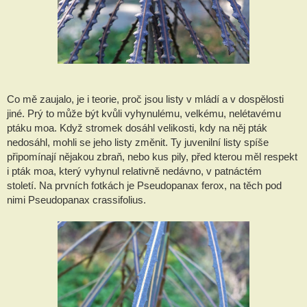
Co mě zaujalo, je i teorie, proč jsou listy v mládí a v dospělosti
jiné. Prý to může být kvůli vyhynulému, velkému, nelétavému
ptáku moa. Když stromek dosáhl velikosti, kdy na něj pták
nedosáhl, mohli se jeho listy změnit. Ty juvenilní listy spíše
připomínají nějakou zbraň,
nebo kus pily, před kterou měl respekt
i pták moa, který vyhynul relativně nedávno, v patnáctém
století.
Na prvních fotkách je Pseudopanax ferox, na těch pod
nimi Pseudopanax crassifolius.