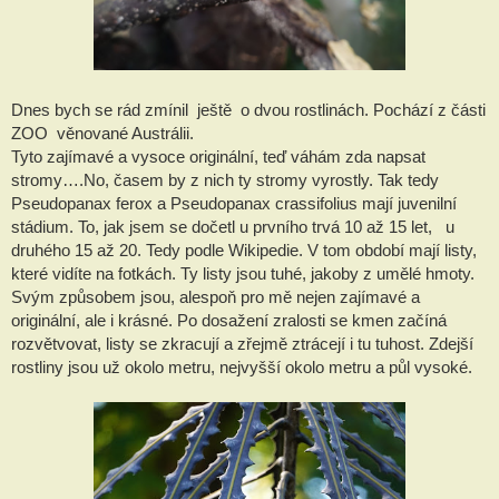
Dnes bych se rád zmínil ještě o dvou rostlinách. Pochází z části
ZOO věnované Austrálii.
Tyto zajímavé a vysoce originální, teď váhám zda napsat
stromy….No, časem by z nich ty stromy vyrostly. Tak tedy
Pseudopanax ferox a Pseudopanax crassifolius mají juvenilní
stádium. To, jak jsem se dočetl u prvního trvá 10 až 15 let, u
druhého 15 až 20. Tedy podle Wikipedie. V tom období mají listy,
které vidíte na fotkách. Ty listy jsou tuhé, jakoby z umělé hmoty.
Svým způsobem jsou, alespoň pro mě nejen zajímavé a
originální, ale i krásné. Po dosažení zralosti se kmen začíná
rozvětvovat, listy se zkracují a zřejmě ztrácejí i tu tuhost.
Zdejší
rostliny jsou už okolo metru, nejvyšší okolo metru a půl vysoké.