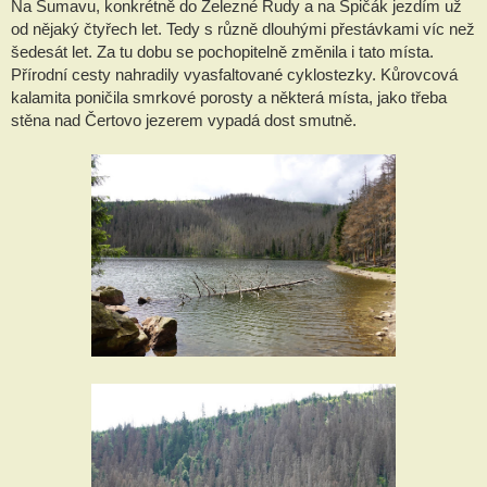
Na Šumavu, konkrétně do Železné Rudy a na Špičák jezdím už
od nějaký čtyřech let. Tedy s různě dlouhými přestávkami víc než
šedesát let. Za tu dobu se pochopitelně změnila i tato místa.
Přírodní cesty nahradily vyasfaltované cyklostezky. Kůrovcová
kalamita poničila smrkové porosty a některá místa, jako třeba
stěna nad Čertovo jezerem vypadá dost smutně.