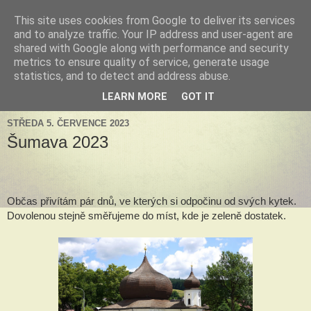
This site uses cookies from Google to deliver its services
Tillandsia za okny
and to analyze traffic. Your IP address and user-agent are
shared with Google along with performance and security
metrics to ensure quality of service, generate usage
Tillandsie a další zelená havěť která s námi může žít v bytě,
statistics, and to detect and address abuse.
k našim velkým radostem, nebo také starostem.
LEARN MORE
GOT IT
STŘEDA 5. ČERVENCE 2023
Šumava 2023
Občas přivítám pár dnů, ve kterých si odpočinu od svých kytek.
Dovolenou stejně směřujeme do míst, kde je zeleně dostatek.