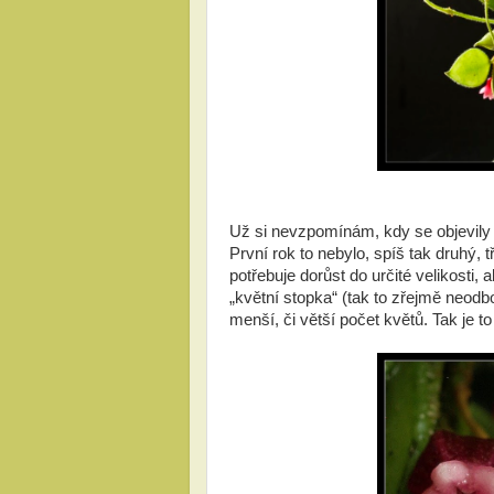
Už si nevzpomínám, kdy se objevily pr
První rok to nebylo, spíš tak druhý, t
potřebuje dorůst do určité velikosti, 
„květní stopka“ (tak to zřejmě neod
menší, či větší počet květů. Tak je to 