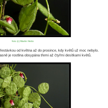
foto (c) Martin Hetto
řestávkou od května až do prosince, kdy květů už moc nebylo.
sně je rostlina obsypána třemi až čtyřmi desítkami květů.