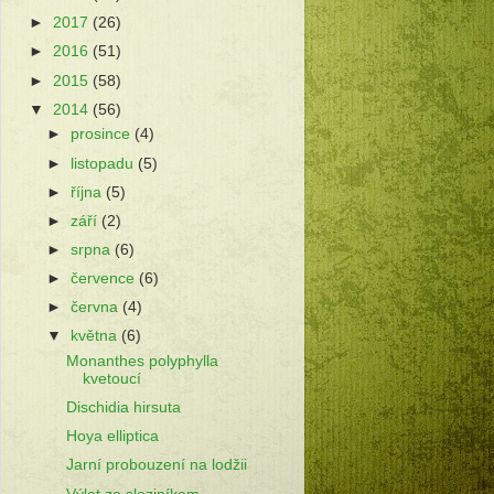
►
2017
(26)
►
2016
(51)
►
2015
(58)
▼
2014
(56)
►
prosince
(4)
►
listopadu
(5)
►
října
(5)
►
září
(2)
►
srpna
(6)
►
července
(6)
►
června
(4)
▼
května
(6)
Monanthes polyphylla
kvetoucí
Dischidia hirsuta
Hoya elliptica
Jarní probouzení na lodžii