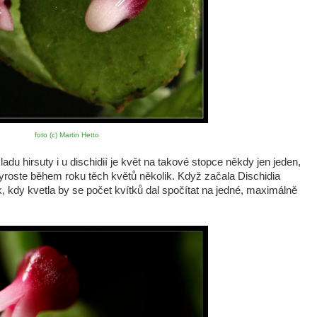
foto (c) Martin Hetto
kladu hirsuty i u dischidií je květ na takové stopce někdy jen jeden,
yroste během roku těch květů několik. Když začala Dischidia
k, kdy kvetla by se počet kvítků dal spočítat na jedné, maximálně