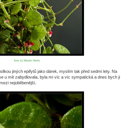
foto (c) Martin Hetto
silkou jiných epifytů jako dárek, myslím tak před sedmi lety. Na
 se u mě zabydlovala, byla mi víc a víc sympatická a dnes bych ji
í mezi nejoblíbenější.