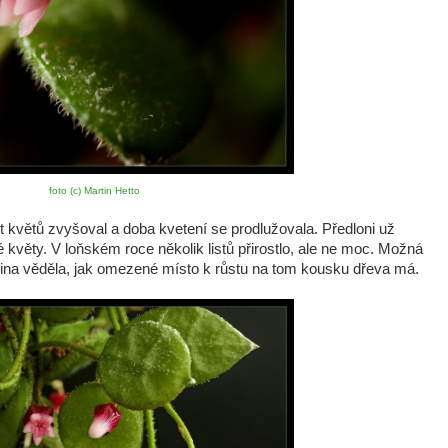
foto (c) Martin Hetto
květů zvyšoval a doba kvetení se prodlužovala. Předloni už
vé květy. V loňském roce několik listů přirostlo, ale ne moc. Možná
stlina věděla, jak omezené místo k růstu na tom kousku dřeva má.