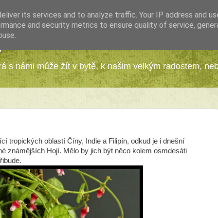
liver its services and to analyze traffic. Your IP address and u
rmance and security metrics to ensure quality of service, gene
buse.
y
erá s námi může žít v bytě, k našim velkým radostem, ne
cí tropických oblastí Číny, Indie a Filipín, odkud je i dnešní
zné známějších Hojí. Mělo by jich být něco kolem osmdesáti
řibude.