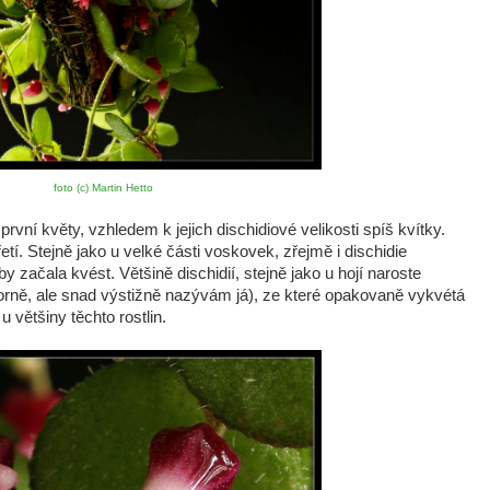
foto (c) Martin Hetto
vní květy, vzhledem k jejich dischidiové velikosti spíš kvítky.
řetí. Stejně jako u velké části voskovek, zřejmě i dischidie
aby začala kvést. Většině dischidií, stejně jako u hojí naroste
borně, ale snad výstižně nazývám já), ze které opakovaně vykvétá
u většiny těchto rostlin.