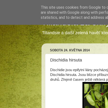
This site uses cookies from Google to de
are shared with Google along with perfo
statistics, and to detect and address a
Tillandsia za okn
Tillandsie a další zelená havěť kt
SOBOTA 24. KVĚTNA 2014
Dischidia hirsuta
Dischidie jsou epifytní liány pocházejí
Dischidia hirsuta. Jsou blízce příbu
druhů. Zřejmě časem ještě některá p