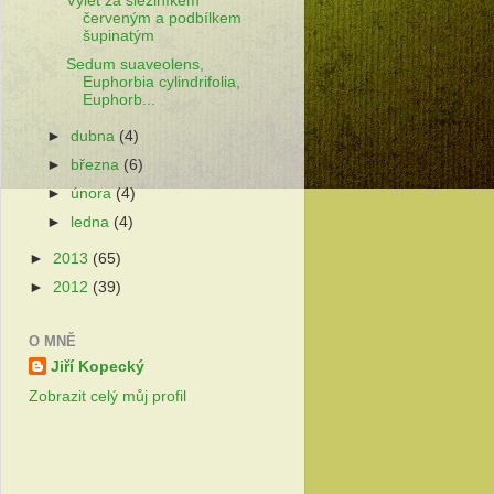
Výlet za sleziníkem
červeným a podbílkem
šupinatým
Sedum suaveolens,
Euphorbia cylindrifolia,
Euphorb...
►
dubna
(4)
►
března
(6)
►
února
(4)
►
ledna
(4)
►
2013
(65)
►
2012
(39)
O MNĚ
Jiří Kopecký
Zobrazit celý můj profil