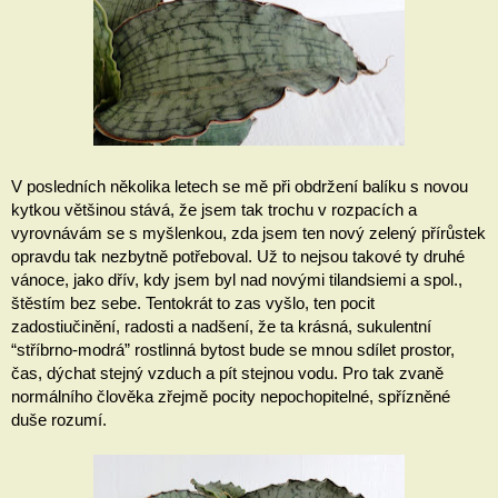
V posledních několika letech se mě při obdržení balíku s novou 
kytkou většinou stává, že jsem tak trochu v rozpacích a 
vyrovnávám se s myšlenkou, zda jsem ten nový zelený přírůstek 
opravdu tak nezbytně potřeboval. Už to nejsou takové ty druhé 
vánoce, jako dřív, kdy jsem byl nad novými tilandsiemi a spol., 
štěstím bez sebe. Tentokrát to zas vyšlo, ten pocit 
zadostiučinění, radosti a nadšení, že ta krásná, sukulentní 
“stříbrno-modrá” rostlinná bytost bude se mnou sdílet prostor, 
čas, dýchat stejný vzduch a pít stejnou vodu. Pro tak zvaně 
normálního člověka zřejmě pocity nepochopitelné, spřízněné 
duše rozumí.