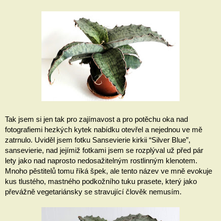
Tak jsem si jen tak pro zajímavost a pro potěchu oka nad 
fotografiemi hezkých kytek nabídku otevřel a nejednou ve mě 
zatrnulo. Uviděl jsem fotku Sansevierie kirkii “Silver Blue”, 
sansevierie, nad jejímiž fotkami jsem se rozplýval už před pár 
lety jako nad naprosto nedosažitelným rostlinným klenotem. 
Mnoho pěstitelů tomu říká špek, ale tento název ve mně evokuje 
kus tlustého, mastného podkožního tuku prasete, který jako 
převážně vegetariánsky se stravující člověk nemusím.