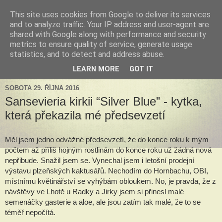
This site uses cookies from Google to deliver its services
Tillandsia za okny
and to analyze traffic. Your IP address and user-agent are
shared with Google along with performance and security
metrics to ensure quality of service, generate usage
Tillandsie a další zelená havěť která s námi může žít v bytě,
statistics, and to detect and address abuse.
k našim velkým radostem, nebo také starostem.
LEARN MORE
GOT IT
SOBOTA 29. ŘÍJNA 2016
Sansevieria kirkii “Silver Blue” - kytka,
která překazila mé předsevzetí
Měl jsem jedno odvážné předsevzetí, že do konce roku k mým 
počtem až příliš hojným rostlinám do konce roku už žádná nová 
nepřibude. Snažil jsem se. Vynechal jsem i letošní prodejní 
výstavu plzeňských kaktusářů. Nechodím do Hornbachu, OBI, 
místnímu květinářství se vyhýbám obloukem. No, je pravda, že z 
návštěvy ve Lhotě u Radky a Jirky jsem si přinesl malé 
semenáčky gasterie a aloe, ale jsou zatím tak malé, že to se 
téměř nepočítá.