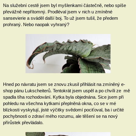
Na služební cestě jsem byl myšlenkami částečně, nebo spíše 
převážně nepřítomný. Prodléval jsem v nich u zmíněné 
sansevierie a sváděl další boj. To už jsem tušil, že předem 
prohraný. Nebo naopak vyhraný? 
Hned po návratu jsem se znovu zkusil přihlásit na zmíněný e-
shop pánu Lukscheiterů. Tentokrát jsem uspěl a po chvíli ze  mě 
spadla tíha rozhodování. Kytka byla objednána. Sice jsem při 
pohledu na všechna kytkami přeplněná okna, co se v mé 
blízkosti vyskytují, jisté výčitky svědomí pociťoval, ba i určité 
pochybnosti o zdraví mého rozumu, ale těšení se na nový 
přírůstek převládalo.