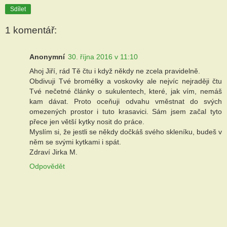
Sdílet
1 komentář:
Anonymní
30. října 2016 v 11:10
Ahoj Jiří, rád Tě čtu i když někdy ne zcela pravidelně.
Obdivuji Tvé bromélky a voskovky ale nejvíc nejraději čtu
Tvé nečetné články o sukulentech, které, jak vím, nemáš
kam dávat. Proto oceňuji odvahu vměstnat do svých
omezených prostor i tuto krasavici. Sám jsem začal tyto
přece jen větší kytky nosit do práce.
Myslím si, že jestli se někdy dočkáš svého skleníku, budeš v
něm se svými kytkami i spát.
Zdraví Jirka M.
Odpovědět