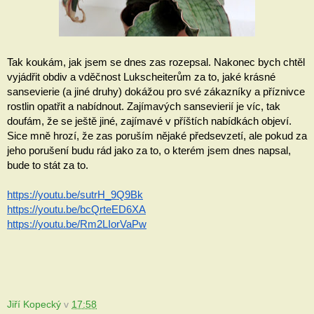
Tak koukám, jak jsem se dnes zas rozepsal. Nakonec bych chtěl 
vyjádřit obdiv a vděčnost Lukscheiterům za to, jaké krásné 
sansevierie (a jiné druhy) dokážou pro své zákazníky a příznivce 
rostlin opatřit a nabídnout. Zajímavých sansevierií je víc, tak 
doufám, že se ještě jiné, zajímavé v příštích nabídkách objeví. 
Sice mně hrozí, že zas poruším nějaké předsevzetí, ale pokud za 
jeho porušení budu rád jako za to, o kterém jsem dnes napsal, 
bude to stát za to.
https://youtu.be/sutrH_9Q9Bk
https://youtu.be/bcQrteED6XA
https://youtu.be/Rm2LIorVaPw
Jiří Kopecký
v
17:58