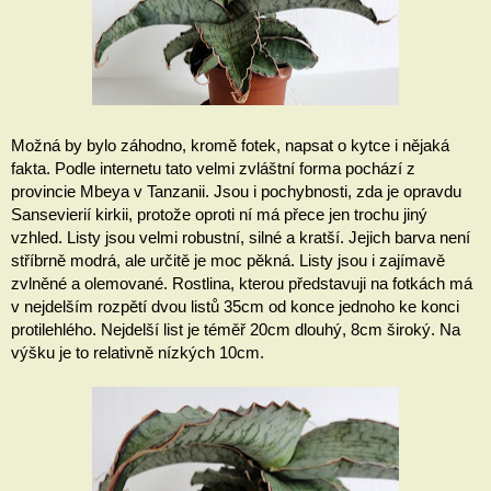
Možná by bylo záhodno, kromě fotek, napsat o kytce i nějaká 
fakta. Podle internetu tato velmi zvláštní forma pochází z 
provincie Mbeya v Tanzanii. Jsou i pochybnosti, zda je opravdu 
Sansevierií kirkii, protože oproti ní má přece jen trochu jiný 
vzhled. Listy jsou velmi robustní, silné a kratší. Jejich barva není 
stříbrně modrá, ale určitě je moc pěkná. Listy jsou i zajímavě 
zvlněné a olemované. Rostlina, kterou představuji na fotkách má 
v nejdelším rozpětí dvou listů 35cm od konce jednoho ke konci 
protilehlého. Nejdelší list je téměř 20cm dlouhý, 8cm široký. Na 
výšku je to relativně nízkých 10cm. 