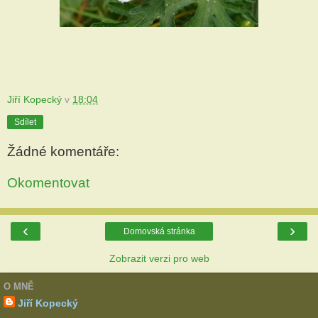
Jiří Kopecký
v
18:04
Sdílet
Žádné komentáře:
Okomentovat
‹
›
Domovská stránka
Zobrazit verzi pro web
O MNĚ
Jiří Kopecký