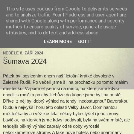
This site uses cookies from Google to deliver its services
Tillandsia za okny
and to analyze traffic. Your IP address and user-agent are
shared with Google along with performance and security
metrics to ensure quality of service, generate usage
Tillandsie a další zelená havěť která s námi může žít v bytě,
statistics, and to detect and address abuse.
k našim velkým radostem, nebo také starostem.
LEARN MORE
GOT IT
NEDĚLE 8. ZÁŘÍ 2024
Šumava 2024
Pátek byl posledním dnem naší letošní krátké dovolené v
Železné Rudě. Po večeři jsme šli na procházku po tomto malém
městečku. Vzpomněl jsem si na místo, na které jsme kdysi
chodili s rodiči a po chvíli chůze do kopce jsme byli na místě.
Dříve z něj byl dobrý výhled na tehdy “nedostupnou” Bavorskou
Rudu a nejvyšší horu této oblasti Velký Javor. Dominantou
městečka byla i věž kostela, někdy bylo slyšet i jeho zvony.
Lavičky, na kterých jsme kdysi sedávali, byly na svém místě, ale
tehdejší pěkný výhled zabraly od té doby vyrostlé
několikametrové stromy. A také nové hotely, nebo apartmány.