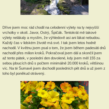
Dříve jsem moc rád chodil na celodenní výlety na ty nejvyšší
vrcholky v okolí. Javor, Ostrý, Špičák. Tentokrát mě takové
výlety nelákaly a myslím, že výhledově asi ani lákat nebudou.
Každý čas v lidském životě má své. I tak jsem letos hodně
nachodil. V květnu jsem psal o tom, že jsem během padesáti dnů
nachodil přes milion kroků. Pokračoval jsem dál a skončil jsem
až tento pátek, v poslední den dovolené, kdy jsem měl 155 za
sebou jdoucích dnů s počtem minimálně 20.000 kroků, většinou
víc. Na té Šumavě jsem dochodil posledních pět dnů a už jsem z
toho byl poněkud otrávený.