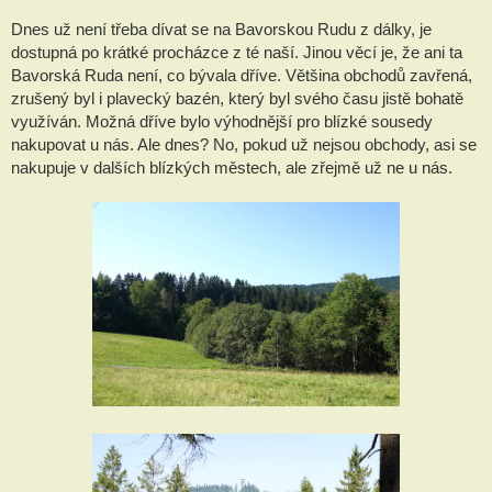
Dnes už není třeba dívat se na Bavorskou Rudu z dálky, je
dostupná po krátké procházce z té naší. Jinou věcí je, že ani ta
Bavorská Ruda není, co bývala dříve. Většina obchodů zavřená,
zrušený byl i plavecký bazén, který byl svého času jistě bohatě
využíván. Možná dříve bylo výhodnější pro blízké sousedy
nakupovat u nás. Ale dnes? No, pokud už nejsou obchody, asi se
nakupuje v dalších blízkých městech, ale zřejmě už ne u nás.