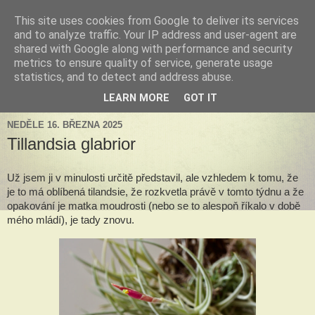
This site uses cookies from Google to deliver its services
Tillandsia za okny
and to analyze traffic. Your IP address and user-agent are
shared with Google along with performance and security
metrics to ensure quality of service, generate usage
Tillandsie a další zelená havěť která s námi může žít v bytě,
statistics, and to detect and address abuse.
k našim velkým radostem, nebo také starostem.
LEARN MORE
GOT IT
NEDĚLE 16. BŘEZNA 2025
Tillandsia glabrior
Už jsem ji v minulosti určitě představil, ale vzhledem k tomu, že
je to má oblíbená tilandsie, že rozkvetla právě v tomto týdnu a že
opakování je matka moudrosti (nebo se to alespoň říkalo v době
mého mládí), je tady znovu.