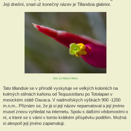
Její dnešní, snad už konečný název je Tillandsia glabrior.
foto (c) Martin Hetto
Tato tillandsie se v přírodě vyskytuje ve velkých koloniích na
kolmých stěnách kaňonu od Tequusistlanu po Totolapan v
mexickém státě Oaxaca. V nadmořských výškách 900 -1200
m.n.m.. Přiznám se, že já si její název nepamatoval a její jméno
musel znovu vyhledat na internetu. Spolu s dalšími vědomostmi o
ní, o které se s vámi v tomto krátkém příspěvku podělím. Možná
si alespoň její jméno zapamatuji.