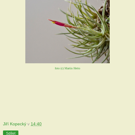
foto (c) Martin Hetto
Jiří Kopecký
v
14:40
Sdílet