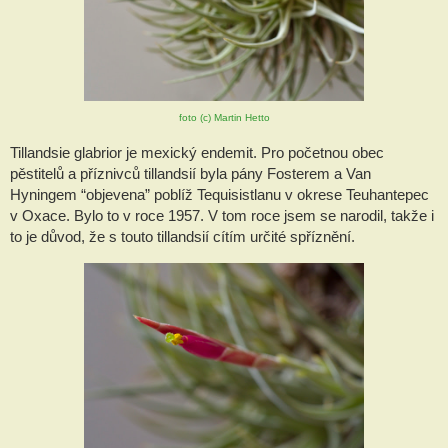
foto (c) Martin Hetto
Tillandsie glabrior je mexický endemit. Pro početnou obec
pěstitelů a příznivců tillandsií byla pány Fosterem a Van
Hyningem “objevena” poblíž Tequisistlanu v okrese Teuhantepec
v Oxace. Bylo to v roce 1957. V tom roce jsem se narodil, takže i
to je důvod, že s touto tillandsií cítím určité spříznění.