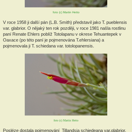
foto (c) Martin Hetto
V roce 1958 ji další pán (L.B. Smith) představil jako T. pueblensis
var. glabrior. O nějaký ten rok později, v roce 1981 našla rostlinu
paní Renate Ehlers poblíž Totolapanu v okrese Tehuantepek v
Oaxace (po této paní je pojmenována T.ehlersiana) a
pojmenovala ji T. schiedana var. totolopanensis.
foto (c) Martin Hetto
Posléze dostala pojmenování Tillandsia schiedeana var.glabrior.