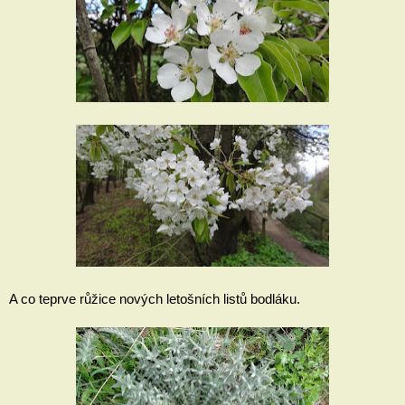
A co teprve růžice nových letošních listů bodláku.