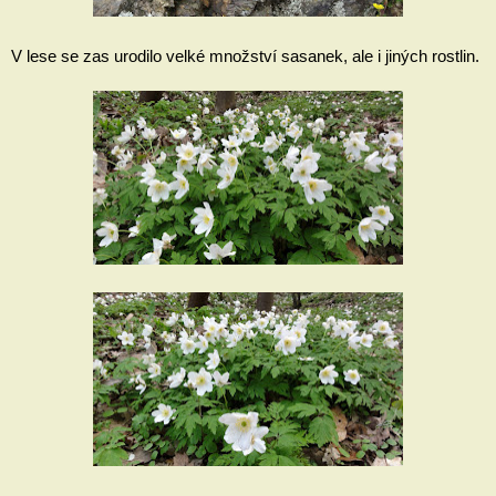
V lese se zas urodilo velké množství sasanek, ale i jiných rostlin.