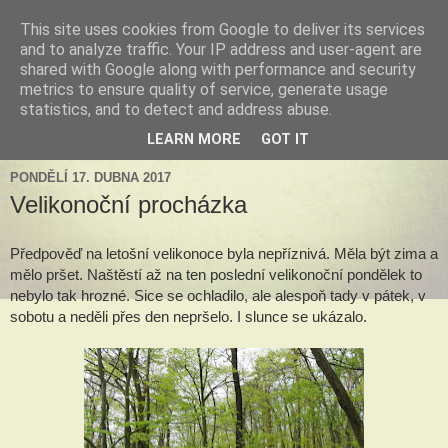
This site uses cookies from Google to deliver its services
Tillandsia za okny
and to analyze traffic. Your IP address and user-agent are
shared with Google along with performance and security
metrics to ensure quality of service, generate usage
Tillandsie a další zelená havěť která s námi může žít v bytě,
statistics, and to detect and address abuse.
k našim velkým radostem, nebo také starostem.
LEARN MORE
GOT IT
PONDĚLÍ 17. DUBNA 2017
Velikonoční procházka
Předpověď na letošní velikonoce byla nepříznivá. Měla být zima a 
mělo pršet. Naštěstí až na ten poslední velikonoční pondělek to 
nebylo tak hrozné. Sice se ochladilo, ale alespoň tady v pátek, v 
sobotu a neděli přes den nepršelo. I slunce se ukázalo.