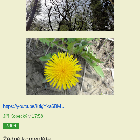
https://youtu.be/KtlgYxa6BMU
Jiří Kopecký
v
17:58
Sdílet
Žádné komentáře: