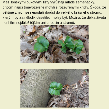
Mezi loňskými bukovými listy vyrůstají mladé semenáčky, 
připomínající tmavozelené motýli s rozevřenými křídly. Škoda, že 
většině z nich se nepodaří dorůst do velkého krásného stromu, 
kterým by za několik desetiletí mohly být. Možná, že délka života 
není tím nejdůležitějším ani u rostlin a stromů.