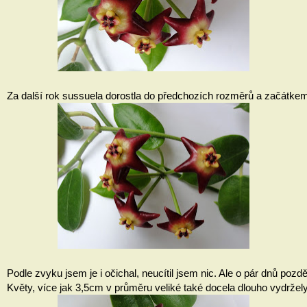
Za další rok sussuela dorostla do předchozích rozměrů a začátkem ří
Podle zvyku jsem je i očichal, neucítil jsem nic. Ale o pár dnů poz
Květy, více jak 3,5cm v průměru veliké také docela dlouho vydržel