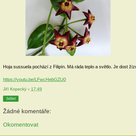
Hoja sussuela pochází z Filipín. Má ráda teplo a světlo. Je dost žíz
https://youtu.be/LFwcHebGZU0
Jiří Kopecký
v
17:49
Sdílet
Žádné komentáře:
Okomentovat