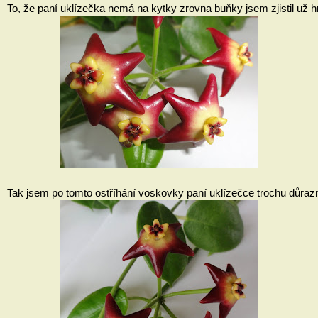
To, že paní uklízečka nemá na kytky zrovna buňky jsem zjistil už 
Tak jsem po tomto ostříhání voskovky paní uklízečce trochu důrazněj