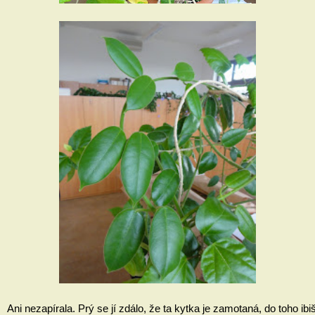
Ani nezapírala. Prý se jí zdálo, že ta kytka je zamotaná, do toho ibišk