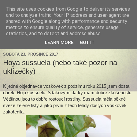
This site uses cookies from Google to deliver its services
Tillandsia za okny
and to analyze traffic. Your IP address and user-agent are
shared with Google along with performance and security
metrics to ensure quality of service, generate usage
Tillandsie a další zelená havěť která s námi může žít v bytě,
statistics, and to detect and address abuse.
k našim velkým radostem, nebo také starostem.
LEARN MORE
GOT IT
SOBOTA 23. PROSINCE 2017
Hoya sussuela (nebo také pozor na
uklízečky)
K jedné objednávce voskovek z podzimu roku 2015 jsem dostal 
dárek, Hoju sussuelu. S takovými dárky mám dobré zkušenosti. 
Většinou jsou to dobře rostoucí rostliny. Sussuela měla pěkné 
svěže zelené listy a jako první z těch tehdy došlých voskovek 
zakořenila.