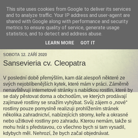
This site uses cookies from Google to deliver its services
Tillandsia za okny
and to analyze traffic. Your IP address and user-agent are
shared with Google along with performance and security
metrics to ensure quality of service, generate usage
Tillandsie a další zelená havěť která s námi může žít v bytě,
statistics, and to detect and address abuse.
k našim velkým radostem, nebo také starostem.
LEARN MORE
GOT IT
SOBOTA 12. ZÁŘÍ 2020
Sansevieria cv. Cleopatra
V poslední době přemýšlím, kam dát alespoň některé ze
svých nejoblíbenějších kytek, které mám v práci. Záměrně
nenavštěvuji internetové stránky s nabídkou rostlin, které by
se daly pěstovat doma a obchodům, ve kterých prodávají
zajímavé rostliny se snažím vyhýbat. Svůj zájem o „nové“
rostliny pouze pomyslně realizuji prohlížením stránek
několika zahradnictví, nabízejících stromy, keře a okrasné
nebo užitkové rostliny pro zahradu. Kterou nemám, takže si
mohu hrát s představou, co všechno bych si tam vysadil,
kdybych měl. Nehrozí, že bych začal objednávat.