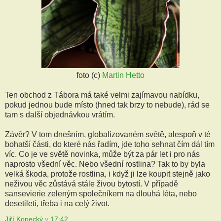
foto (c)
Martin Hetto
Ten obchod z Tábora má také velmi zajímavou nabídku,
pokud jednou bude místo (hned tak brzy to nebude), rád se
tam s další objednávkou vrátím.
Závěr? V tom dnešním, globalizovaném světě, alespoň v té
bohatší části, do které nás řadím, jde toho sehnat čím dál tím
víc. Co je ve světě novinka, může být za pár let i pro nás
naprosto všední věc. Nebo všední rostlina? Tak to by byla
velká škoda, protože rostlina, i když ji lze koupit stejně jako
neživou věc zůstává stále živou bytostí. V případě
sansevierie zeleným společníkem na dlouhá léta, nebo
desetiletí, třeba i na celý život.
Jiří Kopecký
v
17:42