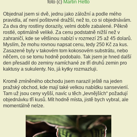
foto (c)
Martin Hetto
Objednal jsem si dvě, jednu jako záložní a podle mého
pravidla, ať není poštovné dražší, než to, co si objednávám.
Za dva dny rostliny dorazily, velmi dobře zabalené. Pěkně
rostlé, optimálně veliké. Za cenu podstatně nižší než v
zahraničí, kde se většinou nabízí v rozmezí 25 až 45 dolarů.
Myslím, že mohu rovnou napsat cenu, tedy 250 Kč za kus.
Zasazené byly v takovém tom kokosovém substrátu, nebo
něčem, co se tomu hodně podobalo. Tak jsem je hned další
den přesadil do zeminy namíchané ze tří druhů zemin pro
kaktusy a sukulenty. No, já kytky rozmazluji.
Kromě zmíněného obchodu jsem narazil ještě na jeden
pražský obchod, kde mají také velkou nabídku sansevierií.
Tam už jsou ceny vyšší, navíc u těch „levnějších“ požadují
objednávku tří kusů. Mít hodně místa, jistě bych vybral, ale
momentálně nelze.