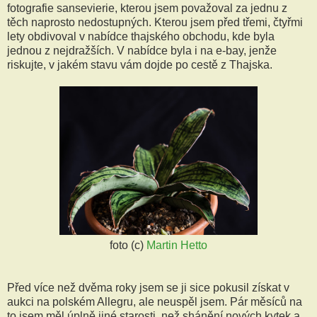
fotografie sansevierie, kterou jsem považoval za jednu z
těch naprosto nedostupných. Kterou jsem před třemi, čtyřmi
lety obdivoval v nabídce thajského obchodu, kde byla
jednou z nejdražších. V nabídce byla i na e-bay, jenže
riskujte, v jakém stavu vám dojde po cestě z Thajska.
foto (c)
Martin Hetto
Před více než dvěma roky jsem se ji sice pokusil získat v
aukci na polském Allegru, ale neuspěl jsem. Pár měsíců na
to jsem měl úplně jiné starosti, než shánění nových kytek a