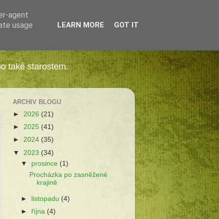
ser-agent
rate usage
LEARN MORE
GOT IT
bo také starostem.
ARCHIV BLOGU
►
2026
(21)
►
2025
(41)
►
2024
(35)
▼
2023
(34)
▼
prosince
(1)
Procházka po zasněžené
krajině
►
listopadu
(4)
►
října
(4)