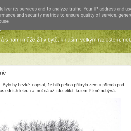
liver its services and to analyze traffic. Your IP address and u
rmance and security metrics to ensure quality of service, gene
buse.
y
erá s námi může žít v bytě, k našim velkým radostem, ne
ině
Bylo by hezké napsat, že bílá peřina přikryla zem a příroda pod
 posledních letech a možná už i desetiletí kolem Plzně nebývá.