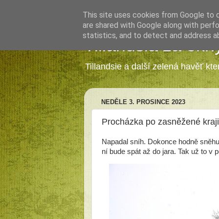
This site uses cookies from Google to de
are shared with Google along with perfo
statistics, and to detect and address a
Tillandsia za okn
Tillandsie a další zelená havěť kt
NEDĚLE 3. PROSINCE 2023
Procházka po zasněžené kraj
Napadal sníh. Dokonce hodně sněhu. 
ní bude spát až do jara. Tak už to v