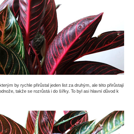
erým by rychle přirůstal jeden list za druhým, ale této přirůstají
 odnože, takže se rozrůstá i do šířky. To byl asi hlavní důvod k