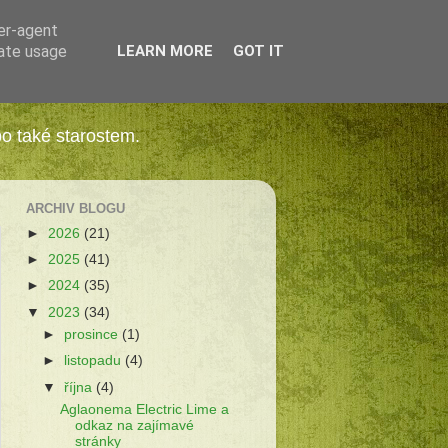
ser-agent
rate usage
LEARN MORE
GOT IT
bo také starostem.
ARCHIV BLOGU
►
2026
(21)
►
2025
(41)
►
2024
(35)
▼
2023
(34)
►
prosince
(1)
►
listopadu
(4)
▼
října
(4)
Aglaonema Electric Lime a
odkaz na zajímavé
stránky