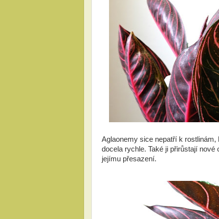
Aglaonemy sice nepatří k rostlinám, kt
docela rychle. Také ji přirůstají nové
jejímu přesazení.