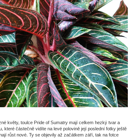
né květy, toulce Pride of Sumatry mají celkem hezký tvar a
, které částečně vidíte na levé polovině její poslední fotky ještě
nají růst nové. Ty se objevily až začátkem září, tak na fotce