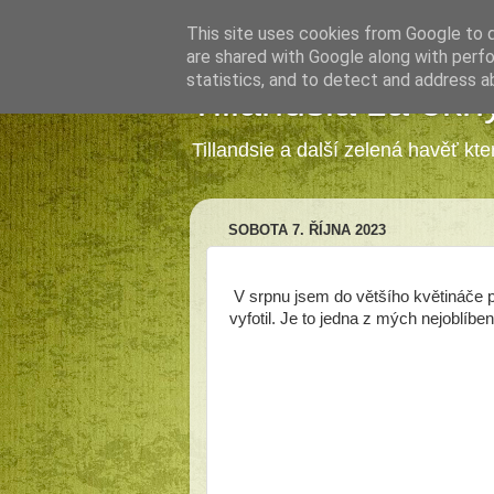
This site uses cookies from Google to de
are shared with Google along with perfo
statistics, and to detect and address a
Tillandsia za okn
Tillandsie a další zelená havěť kt
SOBOTA 7. ŘÍJNA 2023
V srpnu jsem do většího květináče př
vyfotil. Je to jedna z mých nejoblíbe