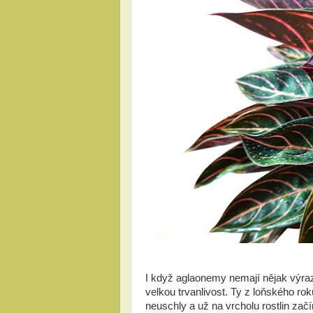
I když aglaonemy nemají nějak výraz
velkou trvanlivost. Ty z loňského roku
neuschly a už na vrcholu rostlin začí