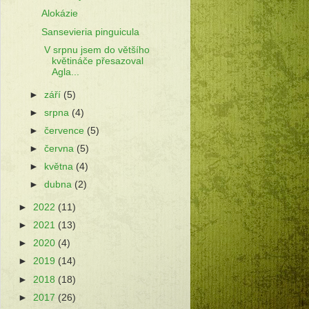
Alokázie
Sansevieria pinguicula
V srpnu jsem do většího
květináče přesazoval
Agla...
►
září
(5)
►
srpna
(4)
►
července
(5)
►
června
(5)
►
května
(4)
►
dubna
(2)
►
2022
(11)
►
2021
(13)
►
2020
(4)
►
2019
(14)
►
2018
(18)
►
2017
(26)