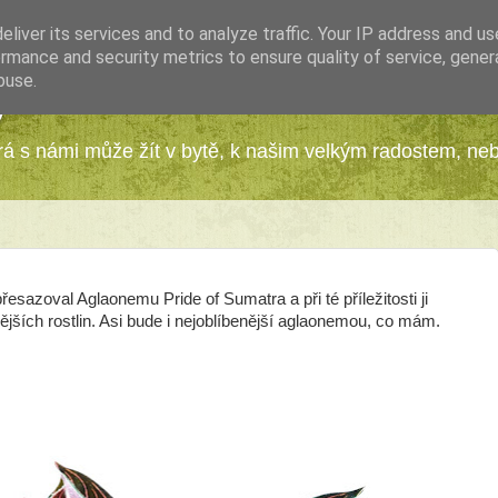
liver its services and to analyze traffic. Your IP address and u
rmance and security metrics to ensure quality of service, gene
buse.
y
erá s námi může žít v bytě, k našim velkým radostem, ne
esazoval Aglaonemu Pride of Sumatra a při té příležitosti ji
nějších rostlin. Asi bude i nejoblíbenější aglaonemou, co mám.