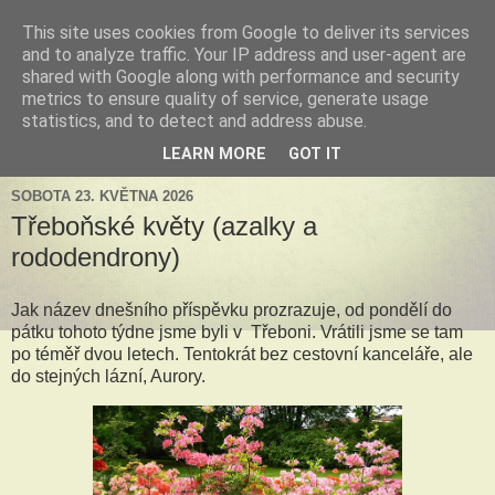
This site uses cookies from Google to deliver its services
Tillandsia za okny
and to analyze traffic. Your IP address and user-agent are
shared with Google along with performance and security
metrics to ensure quality of service, generate usage
Tillandsie a další zelená havěť která s námi může žít v bytě,
statistics, and to detect and address abuse.
k našim velkým radostem, nebo také starostem.
LEARN MORE
GOT IT
SOBOTA 23. KVĚTNA 2026
Třeboňské květy (azalky a
rododendrony)
Jak název dnešního příspěvku prozrazuje, od pondělí do
pátku tohoto týdne jsme byli v Třeboni. Vrátili jsme se tam
po téměř dvou letech. Tentokrát bez cestovní kanceláře, ale
do stejných lázní, Aurory.