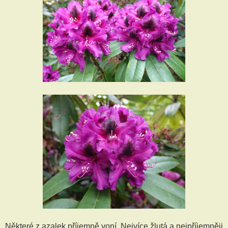
Některé z azalek příjemně voní. Nejvíce žlutá a nejpříjemněji