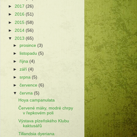
►
2017
(26)
►
2016
(51)
►
2015
(58)
►
2014
(56)
▼
2013
(65)
►
prosince
(3)
►
listopadu
(5)
►
října
(4)
►
září
(4)
►
srpna
(5)
►
července
(6)
▼
června
(5)
Hoya campanulata
Červené máky, modré chrpy
v řepkovém poli
Výstava plzeňského Klubu
kaktusářů
Tillandsia dyeriana