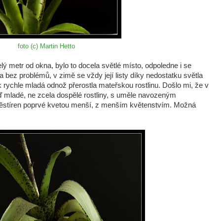
foto (c) Martin Hetto
ý metr od okna, bylo to docela světlé místo, odpoledne i se
a bez problémů, v zimě se vždy její listy díky nedostatku světla
ak rychle mladá odnož přerostla mateřskou rostlinu. Došlo mi, že v
ď mladé, ne zcela dospělé rostliny, s uměle navozeným
ěstíren poprvé kvetou menší, z menším květenstvím. Možná