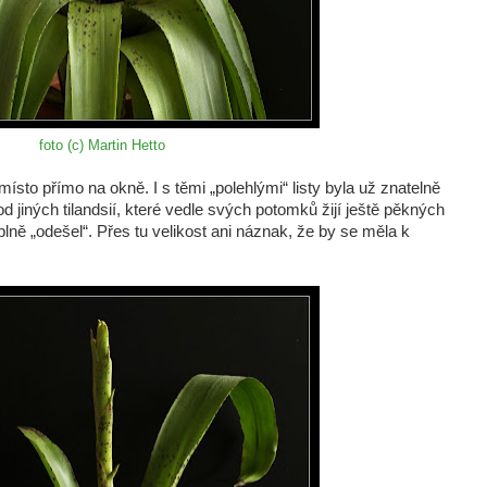
foto (c) Martin Hetto
sto přímo na okně. I s těmi „polehlými“ listy byla už znatelně
 od jiných tilandsií, které vedle svých potomků žijí ještě pěkných
plně „odešel“. Přes tu velikost ani náznak, že by se měla k