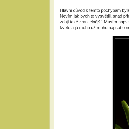
Hlavní důvod k těmto pochybám byla j
Nevím jak bych to vysvětlil, snad přir
zdají také zranitelnější. Musím napsa
kvete a já mohu už mohu napsat o ně