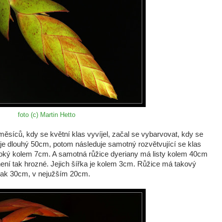
foto (c) Martin Hetto
ěsíců, kdy se květní klas vyvíjel, začal se vybarvovat, kdy se
í je dlouhý 50cm, potom následuje samotný rozvětvující se klas
iroký kolem 7cm. A samotná růžice dyeriany má listy kolem 40cm
 není tak hrozné. Jejich šířka je kolem 3cm. Růžice má takový
ě tak 30cm, v nejužším 20cm.