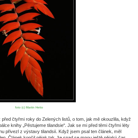
foto (c) Martin Hetto
ž před čtyřmi roky do Zelených listů, o tom, jak mě okouzlila, když
obálce knihy „Pěstujeme tilandsie“. Jak se mi před těmi čtyřmi léty
anu přivezl z výstavy tilandsií. Když jsem psal ten článek, měl
den. Článek končil nějak tak, že snad se mnou ještě nějaký čas