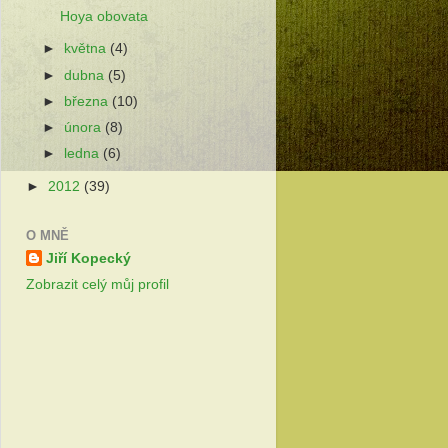
Hoya obovata
►
května
(4)
►
dubna
(5)
►
března
(10)
►
února
(8)
►
ledna
(6)
►
2012
(39)
O MNĚ
Jiří Kopecký
Zobrazit celý můj profil