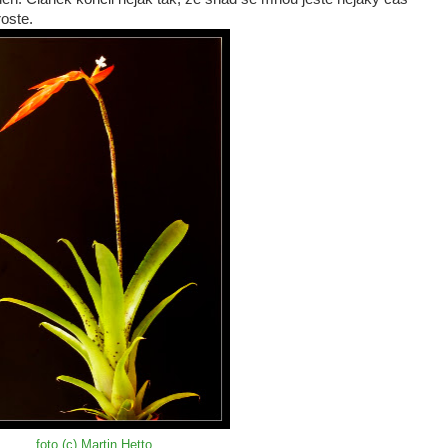
roste.
foto (c) Martin Hetto