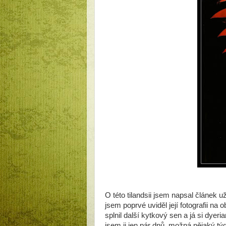
O této tilandsii jsem napsal článek u
jsem poprvé uviděl její fotografii na 
splnil další kytkový sen a já si dyeri
jsem ji jen pár dnů, možná nějaký tý