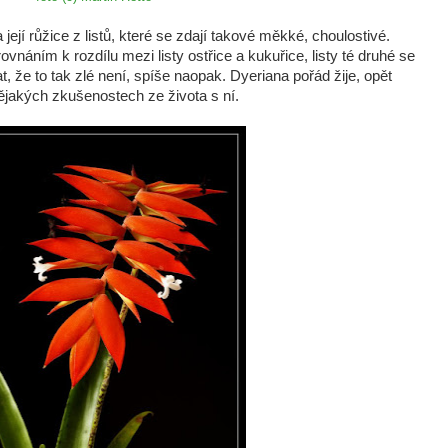
ejí růžice z listů, které se zdají takové měkké, choulostivé.
ovnáním k rozdílu mezi listy ostřice a kukuřice, listy té druhé se
t, že to tak zlé není, spíše naopak. Dyeriana pořád žije, opět
jakých zkušenostech ze života s ní.