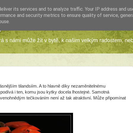
liver its services and to analyze traffic. Your IP address and u
rmance and security metrics to ensure quality of service, gene
buse.
y
erá s námi může žít v bytě, k našim velkým radostem, ne
krásnějším tilandsiím. A to hlavně díky nezaměnitelnému
 podívá i ten, komu jsou kytky docela lhostejné. Samotná
rvenohnědým tečkováním není až tak atraktivní. Může připomínat