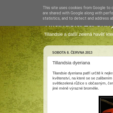
This site uses cookies from Google to de
are shared with Google along with perfo
statistics, and to detect and address a
Tillandsia za okn
Tillandsie a další zelená havěť kt
SOBOTA 8. ČERVNA 2013
Tillandsia dyeriana
Tilandsie dyeriana patří určitě k nej
květenství, na které se se zalíbením
světlezelená růžice s občasným, če
jiné méně výrazné bromélie.