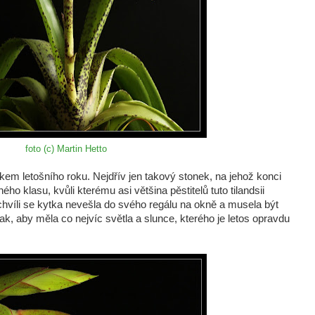
foto (c) Martin Hetto
tkem letošního roku. Nejdřív jen takový stonek, na jehož konci
o klasu, kvůli kterému asi většina pěstitelů tuto tilandsii
a chvíli se kytka nevešla do svého regálu na okně a musela být
ak, aby měla co nejvíc světla a slunce, kterého je letos opravdu