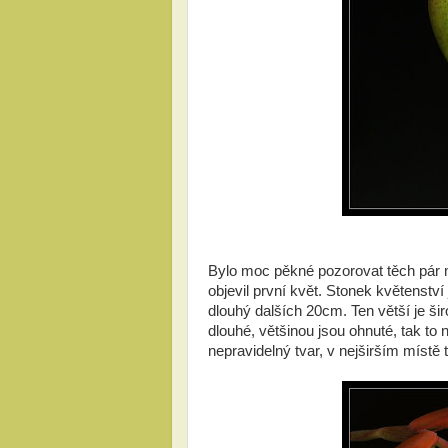
Bylo moc pěkné pozorovat těch pár m
objevil první květ. Stonek květenstv
dlouhý dalších 20cm. Ten větší je š
dlouhé, většinou jsou ohnuté, tak to
nepravidelný tvar, v nejširším míst