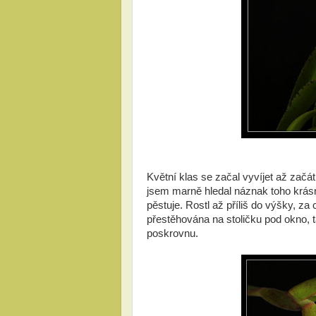
Květní klas se začal vyvíjet až začá
jsem marně hledal náznak toho krásnéh
pěstuje. Rostl až příliš do výšky, z
přestěhována na stoličku pod okno, t
poskrovnu.