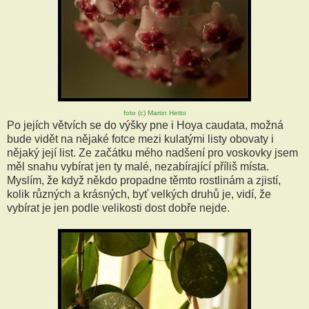
foto (c) Martin Hetto
Po jejích větvích se do výšky pne i Hoya caudata, možná
bude vidět na nějaké fotce mezi kulatými listy obovaty i
nějaký její list. Ze začátku mého nadšení pro voskovky jsem
měl snahu vybírat jen ty malé, nezabírající příliš místa.
Myslím, že když někdo propadne těmto rostlinám a zjistí,
kolik různých a krásných, byť velkých druhů je, vidí, že
vybírat je jen podle velikosti dost dobře nejde.