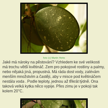
foto (c) Martin Hetto
Jaké má nároky na pěstování? Vzhledem ke své velikosti
má trochu větší květináč. Zem pro pokojové rostliny a palmy,
nebo nějaká jiná, propustná. Má ráda dost vody, zalévám
menším množstvím a častěji, aby v misce pod květináčem
nestála voda . Podle teploty, jednou až třikrát týdně. Ona
taková velká kytka něco vypije. Přes zimu je v pokoji tak
kolem 20°C.