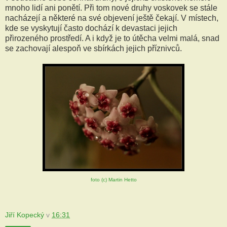
mnoho lidí ani ponětí. Při tom nové druhy voskovek se stále
nacházejí a některé na své objevení ještě čekají. V místech,
kde se vyskytují často dochází k devastaci jejich
přirozeného prostředí. A i když je to útěcha velmi malá, snad
se zachovají alespoň ve sbírkách jejich příznivců.
foto (c) Martin Hetto
Jiří Kopecký
v
16:31