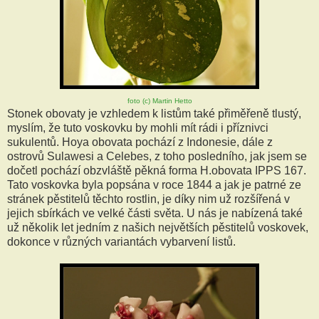
foto (c) Martin Hetto
Stonek obovaty je vzhledem k listům také přiměřeně tlustý,
myslím, že tuto voskovku by mohli mít rádi i příznivci
sukulentů. Hoya obovata pochází z Indonesie, dále z
ostrovů Sulawesi a Celebes, z toho posledního, jak jsem se
dočetl pochází obzvláště pěkná forma H.obovata IPPS 167.
Tato voskovka byla popsána v roce 1844 a jak je patrné ze
stránek pěstitelů těchto rostlin, je díky nim už rozšířená v
jejich sbírkách ve velké části světa. U nás je nabízená také
už několik let jedním z našich největších pěstitelů voskovek,
dokonce v různých variantách vybarvení listů.