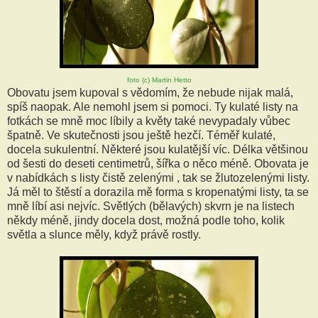
foto (c) Martin Hetto
Obovatu jsem kupoval s vědomím, že nebude nijak malá,
spíš naopak. Ale nemohl jsem si pomoci. Ty kulaté listy na
fotkách se mně moc líbily a květy také nevypadaly vůbec
špatně. Ve skutečnosti jsou ještě hezčí. Téměř kulaté,
docela sukulentní. Některé jsou kulatější víc. Délka většinou
od šesti do deseti centimetrů, šířka o něco méně. Obovata je
v nabídkách s listy čistě zelenými , tak se žlutozelenými listy.
Já měl to štěstí a dorazila mě forma s kropenatými listy, ta se
mně líbí asi nejvíc. Světlých (bělavých) skvrn je na listech
někdy méně, jindy docela dost, možná podle toho, kolik
světla a slunce měly, když právě rostly.