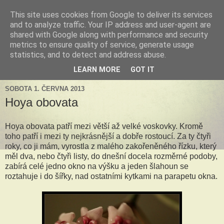
This site uses cookies from Google to deliver its services
Tillandsia za okny
and to analyze traffic. Your IP address and user-agent are
shared with Google along with performance and security
metrics to ensure quality of service, generate usage
Tillandsie a další zelená havěť která s námi může žít v bytě,
statistics, and to detect and address abuse.
k našim velkým radostem, nebo také starostem.
LEARN MORE
GOT IT
SOBOTA 1. ČERVNA 2013
Hoya obovata
Hoya obovata patří mezi větší až velké voskovky. Kromě
toho patří i mezi ty nejkrásnější a dobře rostoucí. Za ty čtyři
roky, co ji mám, vyrostla z malého zakořeněného řízku, který
měl dva, nebo čtyři listy, do dnešní docela rozměrné podoby,
zabírá celé jedno okno na výšku a jeden šlahoun se
roztahuje i do šířky, nad ostatními kytkami na parapetu okna.