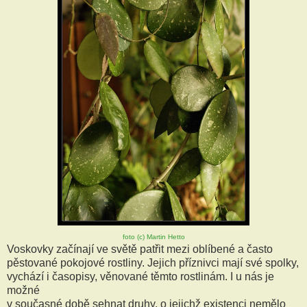
foto (c) Martin Hetto
Voskovky začínají ve světě patřit mezi oblíbené a často
pěstované pokojové rostliny. Jejich příznivci mají své spolky,
vychází i časopisy, věnované těmto rostlinám. I u nás je
možné
v současné době sehnat druhy, o jejichž existenci nemělo