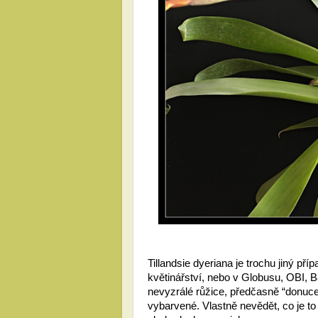
Tillandsie dyeriana je trochu jiný pří
květinářství, nebo v Globusu, OBI,
nevyzrálé růžice, předčasně “donucené
vybarvené. Vlastně nevědět, co je to 