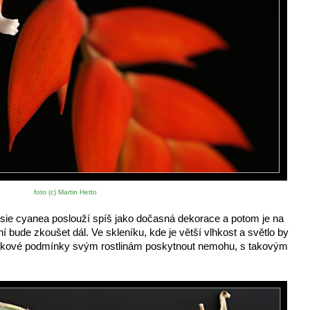
foto (c) Martin Hetto
ndsie cyanea poslouží spíš jako dočasná dekorace a potom je na 
s ní bude zkoušet dál. Ve skleníku, kde je větší vlhkost a světlo by 
akové podmínky svým rostlinám poskytnout nemohu, s takovým 