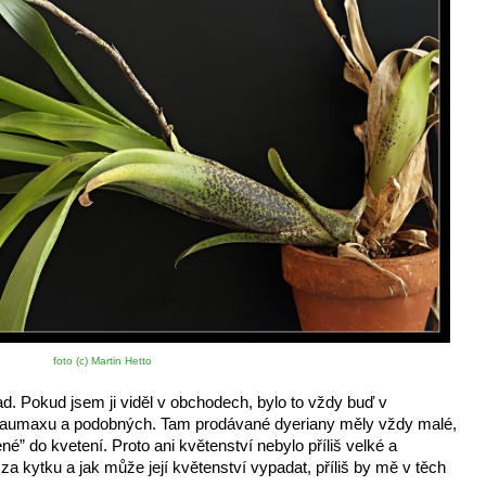
foto (c) Martin Hetto
pad. Pokud jsem ji viděl v obchodech, bylo to vždy buď v 
 Baumaxu a podobných. Tam prodávané dyeriany měly vždy malé, 
” do kvetení. Proto ani květenství nebylo příliš velké a 
za kytku a jak může její květenství vypadat, příliš by mě v těch 