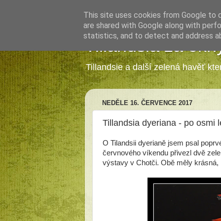
This site uses cookies from Google to de
are shared with Google along with perfo
statistics, and to detect and address a
Tillandsia za okn
Tillandsie a další zelená havěť kt
NEDĚLE 16. ČERVENCE 2017
Tillandsia dyeriana - po osmi 
O Tilandsii dyerianě jsem psal poprv
červnového víkendu přivezl dvě zelen
výstavy v Chotči. Obě měly krásná, p