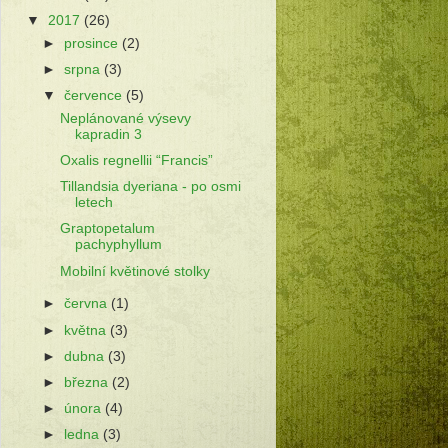
▼
2017
(26)
►
prosince
(2)
►
srpna
(3)
▼
července
(5)
Neplánované výsevy
kapradin 3
Oxalis regnellii “Francis”
Tillandsia dyeriana - po osmi
letech
Graptopetalum
pachyphyllum
Mobilní květinové stolky
►
června
(1)
►
května
(3)
►
dubna
(3)
►
března
(2)
►
února
(4)
►
ledna
(3)