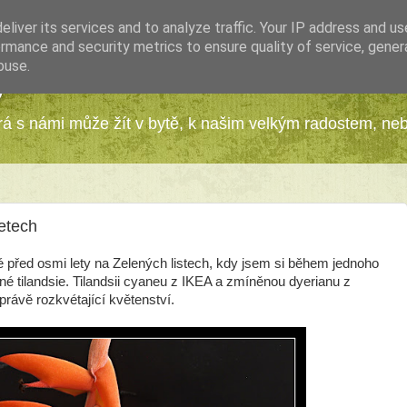
liver its services and to analyze traffic. Your IP address and u
rmance and security metrics to ensure quality of service, gene
buse.
y
erá s námi může žít v bytě, k našim velkým radostem, ne
letech
é před osmi lety na Zelených listech, kdy jsem si během jednoho 
é tilandsie. Tilandsii cyaneu z IKEA a zmíněnou dyerianu z 
rávě rozkvétající květenství.