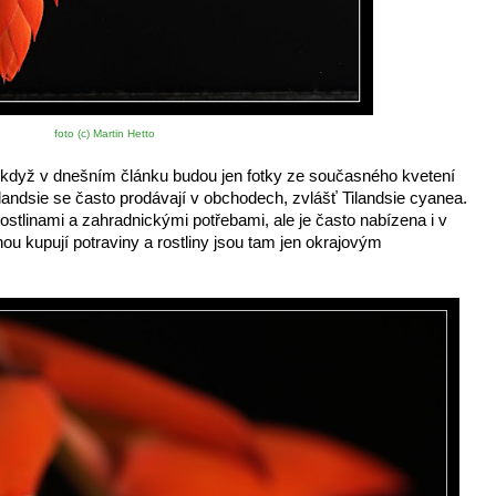
foto (c) Martin Hetto
i když v dnešním článku budou jen fotky ze současného kvetení 
ilandsie se často prodávají v obchodech, zvlášť Tilandsie cyanea. 
stlinami a zahradnickými potřebami, ale je často nabízena i v 
nou kupují potraviny a rostliny jsou tam jen okrajovým 