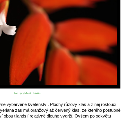
foto (c) Martin Hetto
vně vybarvené květenství. Plochý růžový klas a z něj rostoucí 
 Dyeriana zas má oranžový až červený klas, ze kterého postupně 
ví obou tilandsií relativně dlouho vydrží. Ovšem po odkvětu 