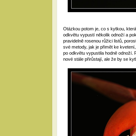
Otázkou potom je, co s kytkou, která
odkvětu vypustí několik odnoží a pok
pravidelně rosenou růžici listů, poro
své metody, jak je přimět ke kvetení,
po odkvětu vypustila hodně odnoží. Po 
nové stále přirůstají, ale že by se k