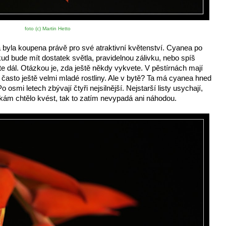
foto (c) Martin Hetto
 byla koupena právě pro své atraktivní květenství. Cyanea po 
ud bude mít dostatek světla, pravidelnou zálivku, nebo spíš 
ste dál. Otázkou je, zda ještě někdy vykvete. V pěstírnách mají 
 často ještě velmi mladé rostliny. Ale v bytě? Ta má cyanea hned 
osmi letech zbývají čtyři nejsilnější. Nejstarší listy usychají, 
ytkám chtělo kvést, tak to zatím nevypadá ani náhodou. 