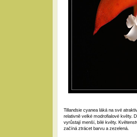
Tillandsie cyanea láká na své atrakti
relativně velké modrofialové květy.
vyrůstají menší, bílé květy. Květenst
začíná ztrácet barvu a zezelená. 