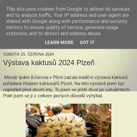
This site uses cookies from Google to deliver its services
Tillandsia za okny
and to analyze traffic. Your IP address and user-agent are
shared with Google along with performance and security
metrics to ensure quality of service, generate usage
Tillandsie a další zelená havěť která s námi může žít v bytě,
statistics, and to detect and address abuse.
k našim velkým radostem, nebo také starostem.
LEARN MORE
GOT IT
SOBOTA 15. ČERVNA 2024
Výstava kaktusů 2024 Plzeň
Minulý týden 8.června v Plzni začala tradiční výstava kaktusů
pořádaná Klubem kaktusářů Plzeň. Na této výstavě jsem byl
naposled před deseti lety. To jsem se ještě díval po sukulentech.
Poté jsem se jí z celkem jasných důvodů vyhýbal.