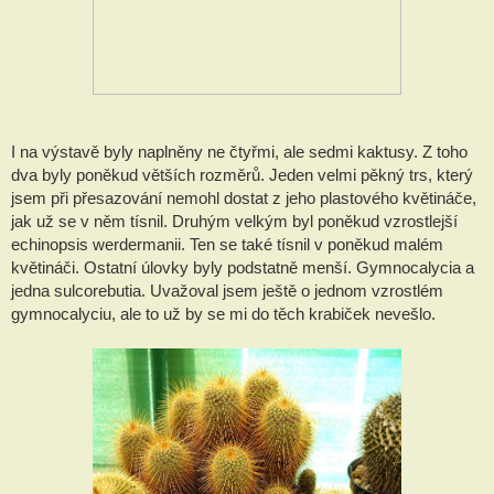
I na výstavě byly naplněny ne čtyřmi, ale sedmi kaktusy. Z toho
dva byly poněkud větších rozměrů. Jeden velmi pěkný trs, který
jsem při přesazování nemohl dostat z jeho plastového květináče,
jak už se v něm tísnil. Druhým velkým byl poněkud vzrostlejší
echinopsis werdermanii. Ten se také tísnil v poněkud malém
květináči. Ostatní úlovky byly podstatně menší. Gymnocalycia a
jedna sulcorebutia. Uvažoval jsem ještě o jednom vzrostlém
gymnocalyciu, ale to už by se mi do těch krabiček nevešlo.