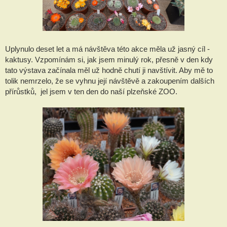
Uplynulo deset let a má návštěva této akce měla už jasný cíl -
kaktusy. Vzpomínám si, jak jsem minulý rok, přesně v den kdy
tato výstava začínala měl už hodně chutí ji navštívit. Aby mě to
tolik nemrzelo, že se vyhnu její návštěvě a zakoupením dalších
přírůstků, jel jsem v ten den do naší plzeňské ZOO.