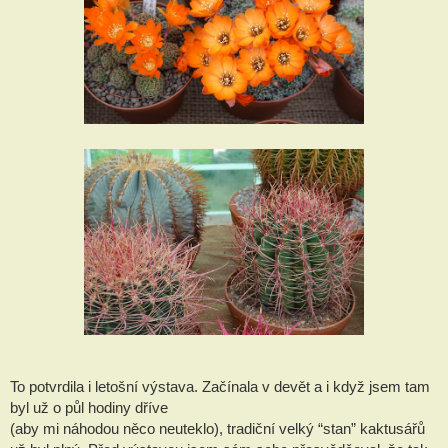
To potvrdila i letošní výstava. Začínala v devět a i když jsem tam
byl už o půl hodiny dříve
(aby mi náhodou něco neuteklo), tradiční velký “stan” kaktusářů