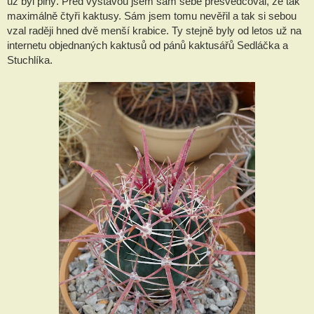
už byl plný. Před výstavou jsem sám sebe přesvědčoval, že tak
maximálně čtyři kaktusy. Sám jsem tomu nevěřil a tak si sebou
vzal raději hned dvě menší krabice. Ty stejně byly od letos už na
internetu objednaných kaktusů od pánů kaktusářů Sedláčka a
Stuchlíka.