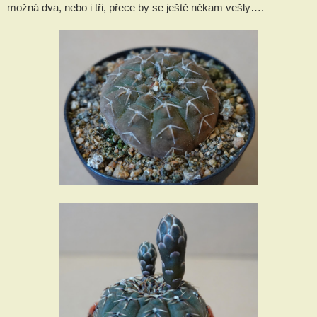
možná dva, nebo i tři, přece by se ještě někam vešly….