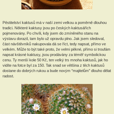
Pěstitelství kaktusů má v naší zemi velkou a poměrně dlouhou
tradici. Některé kaktusy jsou po českých kaktusářích
pojmenovány. Po chvíli, kdy jsem do zmíněného stanu na
výstavu dorazil, tam bylo už opravdu plno. Jak jsem sledoval,
část návštěvníků nakupovala dá se říct, tedy napsat, přímo ve
velkém. Může to být také proto, že velmi pěkné, přímo si troufám
napsat krásné kaktusy, jsou prodávány za téměř symbolickou
cenu. Ty menší kole 50 Kč, ten velký trs mnoha kaktusů, jak ho
vidíte na fotce byl za 150. Tak snad se většina z těch kaktusů
dostane do dobrých rukou a bude novým “majitelům” dlouho dělat
radost.