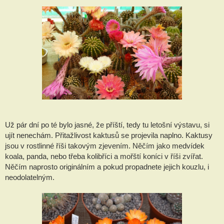
Už pár dní po té bylo jasné, že příští, tedy tu letošní výstavu, si
ujít nenechám. Přitažlivost kaktusů se projevila naplno. Kaktusy
jsou v rostlinné říši takovým zjevením. Něčím jako medvídek
koala, panda, nebo třeba kolibříci a mořští koníci v říši zvířat.
Něčím naprosto originálním a pokud propadnete jejich kouzlu, i
neodolatelným.