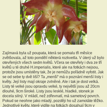
Zajímavá byla už poupata, která se pomalu tři měsíce
zvětšovala, až toto pondělí některá rozkvetla. V úterý už bylo
otevřených všech sedm květů. Včera se otevřely i dva ze tří
květů u té druhé H.imperialis, které ale na fotkách nejsou,
protože jsou umístěny tak, že je nemůžu pořádně vyfotit. Jak
se od sebe ty dvě liší? Ta „menší“ má o poznání menší listy i
květy. Její listy mají okraje zvlněné. Ale i tak je dost velká.
Listy té velké jsou opravdu velké, ty největší jsou až 20cm
dlouhé, 9cm široké. Listy jsou lesklé, hladké, stonek je
docela silný. V mládí, než zdřevnatí, má sametový povrch.
Pokud se neohne jako mladý, později ho už zamotáte těžko.
Jednotlivé květy, které vidíte na fotkách dosahují 9cm v