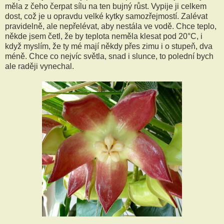
měla z čeho čerpat sílu na ten bujný růst. Vypije ji celkem
dost, což je u opravdu velké kytky samozřejmostí. Zalévat
pravidelně, ale nepřelévat, aby nestála ve vodě. Chce teplo,
někde jsem četl, že by teplota neměla klesat pod 20°C, i
když myslím, že ty mé mají někdy přes zimu i o stupeň, dva
méně. Chce co nejvíc světla, snad i slunce, to polední bych
ale raději vynechal.