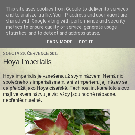
This site uses cookies from Google to deliver its services
Tillandsia za okny
and to analyze traffic. Your IP address and user-agent are
shared with Google along with performance and security
metrics to ensure quality of service, generate usage
Tillandsie a další zelená havěť která s námi může žít v bytě,
statistics, and to detect and address abuse.
k našim velkým radostem, nebo také starostem.
LEARN MORE
GOT IT
SOBOTA 20. ČERVENCE 2013
Hoya imperialis
Hoya imperialis je vznešená už svým názvem. Nemá nic
společného s imperialismem, ani s impériem, její název se
dá přeložit jako Hoya císařská. Těch rostlin, které toto slovo
mají ve svém názvu je víc, vždy jsou hodně nápadné,
nepřehlédnutelné.