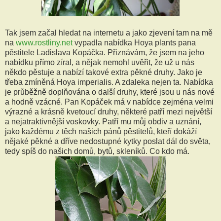
Tak jsem začal hledat na internetu a jako zjevení tam na mě
na
www.rostliny.net
vypadla nabídka Hoya plants pana
pěstitele Ladislava Kopáčka. Přiznávám, že jsem na jeho
nabídku přímo zíral, a nějak nemohl uvěřit, že už u nás
někdo pěstuje a nabízí takové extra pěkné druhy. Jako je
třeba zmíněná Hoya imperialis. A zdaleka nejen ta. Nabídka
je průběžně doplňována o další druhy, které jsou u nás nové
a hodně vzácné. Pan Kopáček má v nabídce zejména velmi
výrazné a krásně kvetoucí druhy, některé patří mezi největší
a nejatraktivnější voskovky. Patří mu můj obdiv a uznání,
jako každému z těch našich pánů pěstitelů, kteří dokáží
nějaké pěkné a dříve nedostupné kytky poslat dál do světa,
tedy spíš do našich domů, bytů, skleníků. Co kdo má.