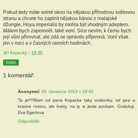
Pokud tedy máte volné okno na nějakou příhodnou světovou
stranu a chcete ho zaplnit nějakou liánou z malajské
džungle, Hoya imperialis by mohla být vhodným adeptem.
Málem bych zapomněl, také voní. Sice nevím, k čemu bych
její vůni přirovnal, ale zdá se opravdu příjemná. Voní však
jen v noci a v časných ranních hodinách.
Jiří Kopecký
v
18:35
Sdílet
1 komentář:
Anonymní
20. července 2013 v 18:42
Ta je!!!!Mam od pana Kopacka taky voskovky, od jara a
krasne rostou, ale kvety, na ty si jeste pockam. Gratuluji,
Eva Egertova
Odpovědět