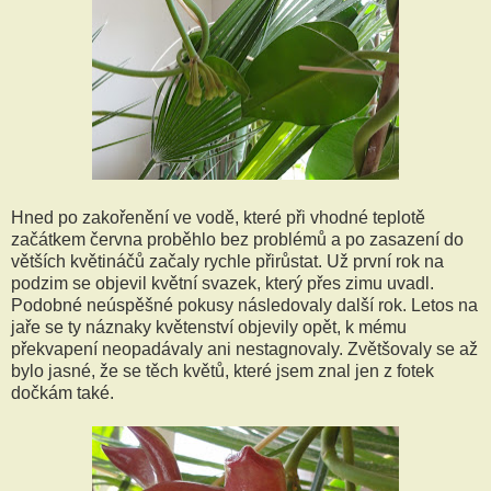
Hned po zakořenění ve vodě, které při vhodné teplotě
začátkem června proběhlo bez problémů a po zasazení do
větších květináčů začaly rychle přirůstat. Už první rok na
podzim se objevil květní svazek, který přes zimu uvadl.
Podobné neúspěšné pokusy následovaly další rok. Letos na
jaře se ty náznaky květenství objevily opět, k mému
překvapení neopadávaly ani nestagnovaly. Zvětšovaly se až
bylo jasné, že se těch květů, které jsem znal jen z fotek
dočkám také.