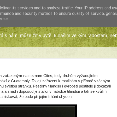
liver its services and to analyze traffic. Your IP address and u
rmance and security metrics to ensure quality of service, gene
buse.
y
erá s námi může žít v bytě, k našim velkým radostem, ne
uhům zařazeným na seznam Cites, tedy druhům vyžadujícím
chází z Guatemaly. To její zařazení k rostlinám v přírodě vzácným
světlou stránku. Pěstírny tilandsií i evropští pěstitelé ji dokázali
a snad i doposud je stálicí v nabídce tilandsií a tak se kvůli ní
riskovat, že bude při jejím trhání chycen.