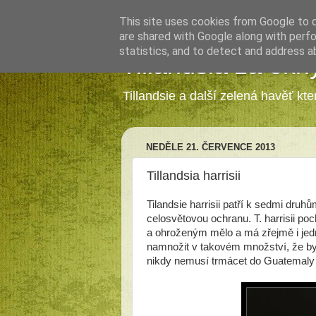
This site uses cookies from Google to de
are shared with Google along with perfo
statistics, and to detect and address a
Tillandsia za okn
Tillandsie a další zelená havěť kt
NEDĚLE 21. ČERVENCE 2013
Tillandsia harrisii
Tilandsie harrisii patří k sedmi dr
celosvětovou ochranu. T. harrisii po
a ohroženým mělo a má zřejmě i jednu 
namnožit v takovém množství, že byla 
nikdy nemusí trmácet do Guatemaly a 