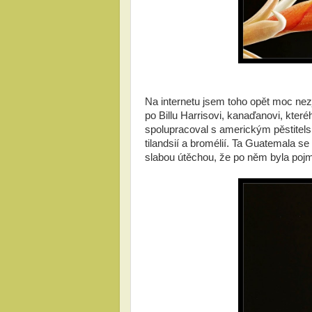
Na internetu jsem toho opět moc nezj
po Billu Harrisovi, kanaďanovi, kter
spolupracoval s americkým pěstitel
tilandsií a bromélií. Ta Guatemala s
slabou útěchou, že po něm byla pojm