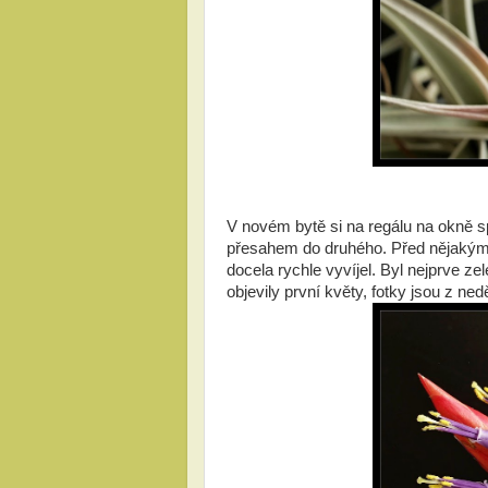
V novém bytě si na regálu na okně spo
přesahem do druhého. Před nějakým m
docela rychle vyvíjel. Byl nejprve 
objevily první květy, fotky jsou z ned