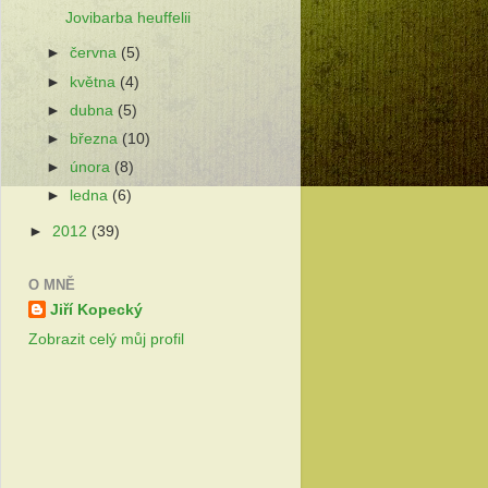
Jovibarba heuffelii
►
června
(5)
►
května
(4)
►
dubna
(5)
►
března
(10)
►
února
(8)
►
ledna
(6)
►
2012
(39)
O MNĚ
Jiří Kopecký
Zobrazit celý můj profil