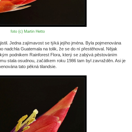
foto (c) Martin Hetto
istil. Jedna zajímavost se týká jejího jména. Byla pojmenována
ého nadchla Guatemala na tolik, že se do ní přestěhoval. Nějak
ským podnikem Rainforest Flora, který se zabývá pěstováním
e mu stala osudnou, začátkem roku 1986 tam byl zavražděn. Asi je
enována tato pěkná tilandsie.