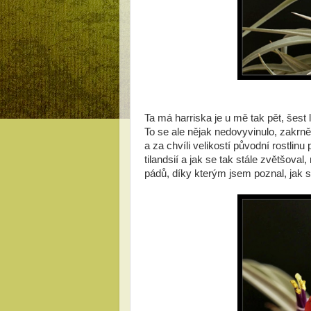
Ta má harriska je u mě tak pět, šest
To se ale nějak nedovyvinulo, zakrn
a za chvíli velikostí původní rostlin
tilandsií a jak se tak stále zvětšov
pádů, díky kterým jsem poznal, jak sn