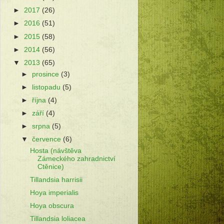
►
2017
(26)
►
2016
(51)
►
2015
(58)
►
2014
(56)
▼
2013
(65)
►
prosince
(3)
►
listopadu
(5)
►
října
(4)
►
září
(4)
►
srpna
(5)
▼
července
(6)
Hosta (návštěva
Zámeckého zahradnictví
Ctěnice)
Tillandsia harrisii
Hoya imperialis
Hoya obscura
Tillandsia loliacea