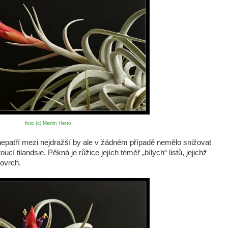
foto (c) Martin Hetto
 nepatří mezi nejdražší by ale v žádném případě nemělo snižovat
ucí tilandsie. Pěkná je růžice jejích téměř „bílých“ listů, jejichž
ovrch.