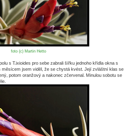
foto (c) Martin Hetto
lu s T.ixioides pro sebe zabrali šířku jednoho křídla okna s
ěsícem jsem viděl, že se chystá kvést. Její zvláštní klas se
zelený, potom oranžový a nakonec zčervenal. Minulou sobotu se
ěle.