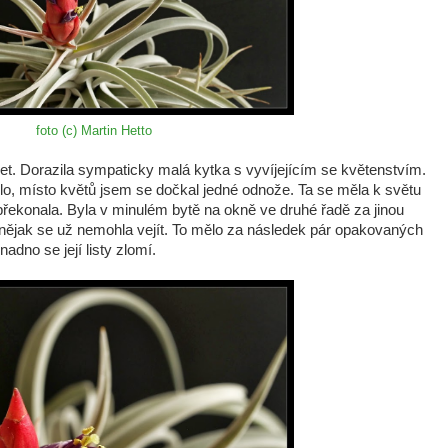
foto (c) Martin Hetto
 let. Dorazila sympaticky malá kytka s vyvíjejícím se květenstvím.
ělo, místo květů jsem se dočkal jedné odnože. Ta se měla k světu
u překonala. Byla v minulém bytě na okně ve druhé řadě za jinou
al, nějak se už nemohla vejít. To mělo za následek pár opakovaných
adno se její listy zlomí.