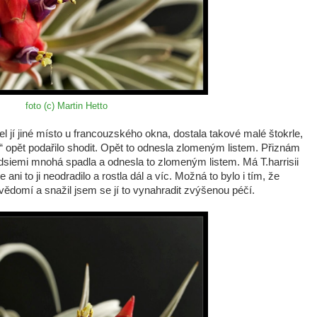
foto (c) Martin Hetto
 jí jiné místo u francouzského okna, dostala takové malé štokrle,
ti“ opět podařilo shodit. Opět to odnesla zlomeným listem. Přiznám
ndsiemi mnohá spadla a odnesla to zlomeným listem. Má T.harrisii
ani to ji neodradilo a rostla dál a víc. Možná to bylo i tím, že
vědomí a snažil jsem se jí to vynahradit zvýšenou péčí.