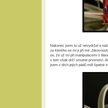
Nakonec jsem to už nevydržel a našel
ze kterého se mi ji při mé „šikovnos
se, že už mi při manipulacemi s tila
v tom však drží smutné prvenství. Ale 
jsem z těch jejích pádů měl špatné s