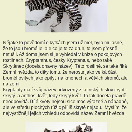
Nějaké to povědomí o kytkách jsem už měl, bylo mi jasné,
že to jsou bromélie, ale co je to za druh, to jsem přesně
netušil. Až doma jsem si je vyhledal v knize o pokojových
rostlinách. Cryptanthus, česky Kryptantus, nebo také
Skrytěnec (docela ohavný název). Této rostlině, se také říká
Zemní hvězda, to díky tomu, že neroste jako velká část
broméliovitých jako epifyt na kmenech a větvích stromů, ale
na zemi.
Kryptanty mají svůj název odvozený z latinských slov crypt –
skrytý a anthos- květ, tedy skrytý květ. To tak docela pravdě
neodpovídá. Bílé květy nejsou sice moc výrazné a nápadné,
ale ve středu plochých růžic příliš skryté nejsou. Myslím, že
nejvýstižněji jejich vzhledu odpovídá název Zemní hvězda.