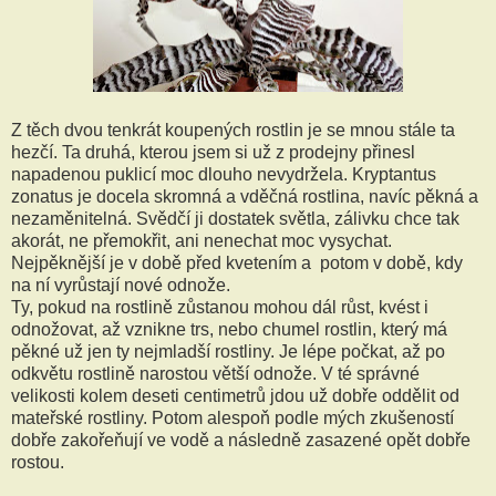
Z těch dvou tenkrát koupených rostlin je se mnou stále ta
hezčí. Ta druhá, kterou jsem si už z prodejny přinesl
napadenou puklicí moc dlouho nevydržela. Kryptantus
zonatus je docela skromná a vděčná rostlina, navíc pěkná a
nezaměnitelná. Svědčí ji dostatek světla, zálivku chce tak
akorát, ne přemokřit, ani nenechat moc vysychat.
Nejpěknější je v době před kvetením a potom v době, kdy
na ní vyrůstají nové odnože.
Ty, pokud na rostlině zůstanou mohou dál růst, kvést i
odnožovat, až vznikne trs, nebo chumel rostlin, který má
pěkné už jen ty nejmladší rostliny. Je lépe počkat, až po
odkvětu rostlině narostou větší odnože. V té správné
velikosti kolem deseti centimetrů jdou už dobře oddělit od
mateřské rostliny. Potom alespoň podle mých zkušeností
dobře zakořeňují ve vodě a následně zasazené opět dobře
rostou.