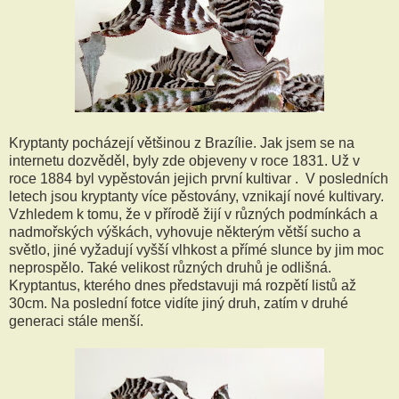
Kryptanty pocházejí většinou z Brazílie. Jak jsem se na
internetu dozvěděl, byly zde objeveny v roce 1831. Už v
roce 1884 byl vypěstován jejich první kultivar . V posledních
letech jsou kryptanty více pěstovány, vznikají nové kultivary.
Vzhledem k tomu, že v přírodě žijí v různých podmínkách a
nadmořských výškách, vyhovuje některým větší sucho a
světlo, jiné vyžadují vyšší vlhkost a přímé slunce by jim moc
neprospělo. Také velikost různých druhů je odlišná.
Kryptantus, kterého dnes představuji má rozpětí listů až
30cm. Na poslední fotce vidíte jiný druh, zatím v druhé
generaci stále menší.