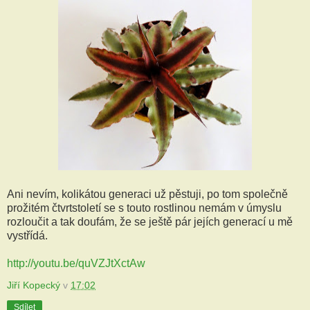
Ani nevím, kolikátou generaci už pěstuji, po tom společně
prožitém čtvrtstoletí se s touto rostlinou nemám v úmyslu
rozloučit a tak doufám, že se ještě pár jejích generací u mě
vystřídá.
http://youtu.be/quVZJtXctAw
Jiří Kopecký
v
17:02
Sdílet