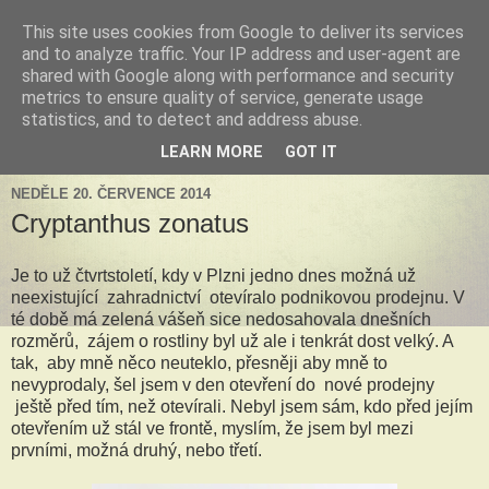
This site uses cookies from Google to deliver its services
Tillandsia za okny
and to analyze traffic. Your IP address and user-agent are
shared with Google along with performance and security
metrics to ensure quality of service, generate usage
Tillandsie a další zelená havěť která s námi může žít v bytě,
statistics, and to detect and address abuse.
k našim velkým radostem, nebo také starostem.
LEARN MORE
GOT IT
NEDĚLE 20. ČERVENCE 2014
Cryptanthus zonatus
Je to už čtvrtstoletí, kdy v Plzni jedno dnes možná už
neexistující zahradnictví otevíralo podnikovou prodejnu. V
té době má zelená vášeň sice nedosahovala dnešních
rozměrů, zájem o rostliny byl už ale i tenkrát dost velký. A
tak, aby mně něco neuteklo, přesněji aby mně to
nevyprodaly, šel jsem v den otevření do nové prodejny
ještě před tím, než otevírali. Nebyl jsem sám, kdo před jejím
otevřením už stál ve frontě, myslím, že jsem byl mezi
prvními, možná druhý, nebo třetí.