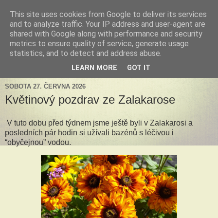
This site uses cookies from Google to deliver its services
Tillandsia za okny
and to analyze traffic. Your IP address and user-agent are
shared with Google along with performance and security
metrics to ensure quality of service, generate usage
Tillandsie a další zelená havěť která s námi může žít v bytě,
statistics, and to detect and address abuse.
k našim velkým radostem, nebo také starostem.
LEARN MORE
GOT IT
SOBOTA 27. ČERVNA 2026
Květinový pozdrav ze Zalakarose
V tuto dobu před týdnem jsme ještě byli v Zalakarosi a
posledních pár hodin si užívali bazénů s léčivou i
“obyčejnou” vodou.