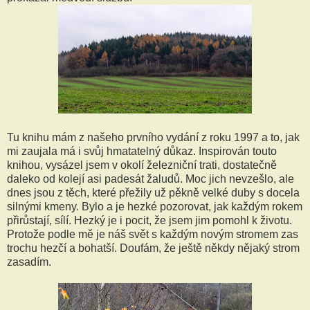
Tu knihu mám z našeho prvního vydání z roku 1997 a to, jak
mi zaujala má i svůj hmatatelný důkaz. Inspirován touto
knihou, vysázel jsem v okolí železniční trati, dostatečně
daleko od kolejí asi padesát žaludů. Moc jich nevzešlo, ale
dnes jsou z těch, které přežily už pěkně velké duby s docela
silnými kmeny. Bylo a je hezké pozorovat, jak každým rokem
přirůstají, sílí. Hezký je i pocit, že jsem jim pomohl k životu.
Protože podle mě je náš svět s každým novým stromem zas
trochu hezčí a bohatší. Doufám, že ještě někdy nějaký strom
zasadím.