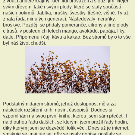
živoucí andělé krajiny, kteří lidi provázejí a slouží jim. Nejen
svým dřevem, také i svými plody, které se staly součástí
našich pokrmů. Jablka, hrušky, švestky, třešně, višně. Ty už
znala řada minulých generací. Následovaly meruňky,
broskve. Později se přidaly pomeranče, citrony a jiné plody
citrusů, v posledních letech mango, avokádo, papája, fíky,
datle. Připomenu i čaj, kávu a kakao. Bez stromů by o to vše
byl náš život chudší.
Podstatným darem stromů, jehož dostupnost měla za
následek rozšíření knih, novin, časopisů. Dodnes si
vzpomínám na svou první knihu, kterou jsem sám přečetl. I
na dlouhou řadu dalších, se kterými jsem prožil řady hodin,
díky kterým jsem se dozvěděl tolik věcí. Dnes už je internet,
smskuje se, mailuje se, dřív se psaly dopisy, posílaly se