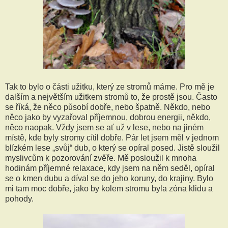
Tak to bylo o části užitku, který ze stromů máme. Pro mě je
dalším a největším užitkem stromů to, že prostě jsou. Často
se říká, že něco působí dobře, nebo špatně. Někdo, nebo
něco jako by vyzařoval příjemnou, dobrou energii, někdo,
něco naopak. Vždy jsem se ať už v lese, nebo na jiném
místě, kde byly stromy cítil dobře. Pár let jsem měl v jednom
blízkém lese „svůj“ dub, o který se opíral posed. Jistě sloužil
myslivcům k pozorování zvěře. Mě posloužil k mnoha
hodinám příjemné relaxace, kdy jsem na něm seděl, opíral
se o kmen dubu a díval se do jeho koruny, do krajiny. Bylo
mi tam moc dobře, jako by kolem stromu byla zóna klidu a
pohody.