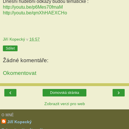
Dnešní hudební odkazy budou tématické :
http://youtu.be/p6Mes70fmaM
http://youtu.be/qmXhHAEXCHo
Jiří Kopecký
v
16:57
Sdílet
Žádné komentáře:
Okomentovat
‹
›
Domovská stránka
Zobrazit verzi pro web
O MNĚ
Jiří Kopecký