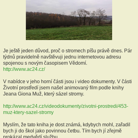
Je ještě jeden důvod, proč o stromech píšu právě dnes. Pár
týdnů pravidelně navštěvuji jednu internetovou adresu
spojenou s novým časopisem Vědomí.
http://www.ac24.cz/
V nabídce v jeho horní části jsou i video dokumenty. V části
Životní prostředí jsem našel animovaný film podle knihy
Jeana Giona Muž, který sázel stromy.
http://www.ac24.cz/videodokumenty/zivotni-prostredi/453-
muz-ktery-sazel-stromy
Myslím, že tato kniha je dost známá, kdybych mohl, zařadil
bych ji do škol jako povinnou četbu. Tím bych jí zřejmě
prokázal medvědí službu.