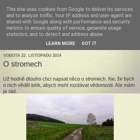
This site uses cookies from Google to deliver its services
Tillandsia za okny
and to analyze traffic. Your IP address and user-agent are
shared with Google along with performance and security
metrics to ensure quality of service, generate usage
Tillandsie a další zelená havěť která s námi může žít v bytě,
statistics, and to detect and address abuse.
k našim velkým radostem, nebo také starostem.
LEARN MORE
GOT IT
SOBOTA 22. LISTOPADU 2014
O stromech
Už hodně dlouho chci napsat něco o stromech. Ne, že bych
o nich věděl tolik, abych mohl rozdávat vědomosti. Ale mám
je rád.