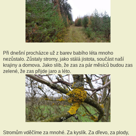
Při dnešní procházce už z barev babího léta mnoho
nezůstalo. Zůstaly stromy, jako stálá jistota, součást naší
krajiny a domova. Jako slib, že zas za pár měsíců budou zas
zelené, že zas přijde jaro a léto.
Stromům vděčíme za mnohé. Za kyslík. Za dřevo, za plody,