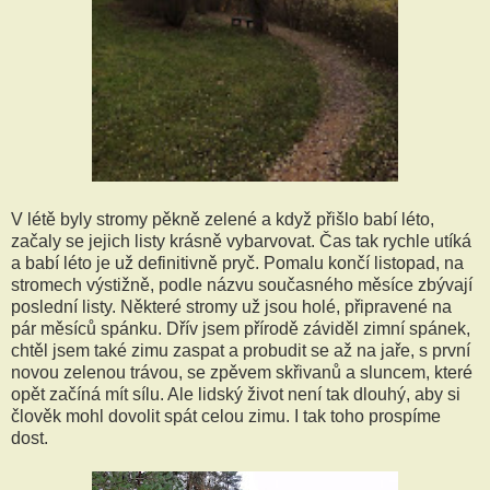
V létě byly stromy pěkně zelené a když přišlo babí léto,
začaly se jejich listy krásně vybarvovat. Čas tak rychle utíká
a babí léto je už definitivně pryč. Pomalu končí listopad, na
stromech výstižně, podle názvu současného měsíce zbývají
poslední listy. Některé stromy už jsou holé, připravené na
pár měsíců spánku. Dřív jsem přírodě záviděl zimní spánek,
chtěl jsem také zimu zaspat a probudit se až na jaře, s první
novou zelenou trávou, se zpěvem skřivanů a sluncem, které
opět začíná mít sílu. Ale lidský život není tak dlouhý, aby si
člověk mohl dovolit spát celou zimu. I tak toho prospíme
dost.