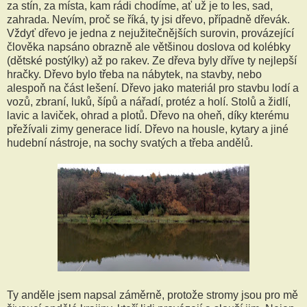
za stín, za místa, kam rádi chodíme, ať už je to les, sad,
zahrada. Nevím, proč se říká, ty jsi dřevo, případně dřevák.
Vždyť dřevo je jedna z nejužitečnějších surovin, provázející
člověka napsáno obrazně ale většinou doslova od kolébky
(dětské postýlky) až po rakev. Ze dřeva byly dříve ty nejlepší
hračky. Dřevo bylo třeba na nábytek, na stavby, nebo
alespoň na část lešení. Dřevo jako materiál pro stavbu lodí a
vozů, zbraní, luků, šípů a nářadí, protéz a holí. Stolů a židlí,
lavic a laviček, ohrad a plotů. Dřevo na oheň, díky kterému
přežívali zimy generace lidí. Dřevo na housle, kytary a jiné
hudební nástroje, na sochy svatých a třeba andělů.
Ty anděle jsem napsal záměrně, protože stromy jsou pro mě