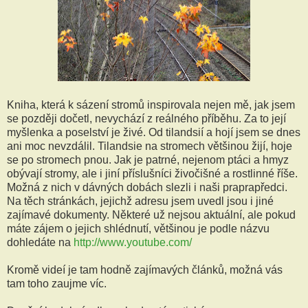
Kniha, která k sázení stromů inspirovala nejen mě, jak jsem
se později dočetl, nevychází z reálného příběhu. Za to její
myšlenka a poselství je živé. Od tilandsií a hojí jsem se dnes
ani moc nevzdálil. Tilandsie na stromech většinou žijí, hoje
se po stromech pnou. Jak je patrné, nejenom ptáci a hmyz
obývají stromy, ale i jiní příslušníci živočišné a rostlinné říše.
Možná z nich v dávných dobách slezli i naši praprapředci.
Na těch stránkách, jejichž adresu jsem uvedl jsou i jiné
zajímavé dokumenty. Některé už nejsou aktuální, ale pokud
máte zájem o jejich shlédnutí, většinou je podle názvu
dohledáte na
http://www.youtube.com/
Kromě videí je tam hodně zajímavých článků, možná vás
tam toho zaujme víc.