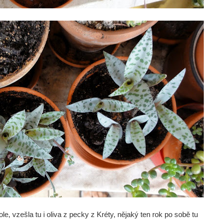
, vzešla tu i oliva z pecky z Kréty, nějaký ten rok po sobě tu