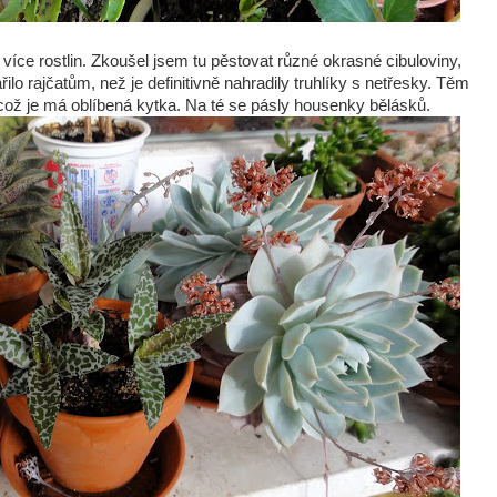
o více rostlin. Zkoušel jsem tu pěstovat různé okrasné cibuloviny,
ařilo rajčatům, než je definitivně nahradily truhlíky s netřesky. Těm
, což je má oblíbená kytka. Na té se pásly housenky bělásků.