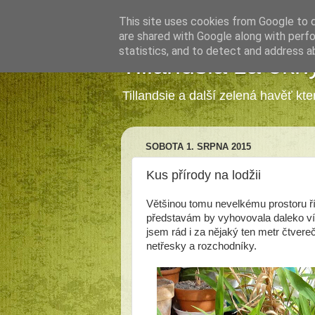
This site uses cookies from Google to de
are shared with Google along with perfo
statistics, and to detect and address a
Tillandsia za okn
Tillandsie a další zelená havěť kt
SOBOTA 1. SRPNA 2015
Kus přírody na lodžii
Většinou tomu nevelkému prostoru ří
představám by vyhovovala daleko ví
jsem rád i za nějaký ten metr čtver
netřesky a rozchodníky.