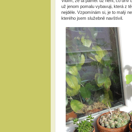
Vidím, že ta paměť už není, co dřív 
už jenom pomalu vybavuji, která z těc
nejdéle. Vzpomínám si, je to malý ne
kterého jsem služebně navštívil.