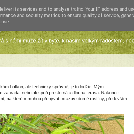
liver its services and to analyze traffic. Your IP address and u
rmance and security metrics to ensure quality of service, gene
buse.
y
erá s námi může žít v bytě, k našim velkým radostem, ne
kám balkon, ale technicky správně, je to lodžie. Mým
c zahrada, nebo alespoň prostorná a dlouhá terasa. Nakonec
eční, na kterém mohou přebývat mrazuvzdorné rostliny, především