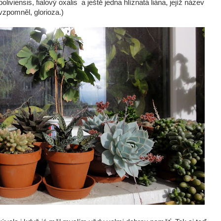
oliviensis, fialový oxalis a ještě jedna hlíznatá liána, jejíž název
vzpomněl, glorioza.)