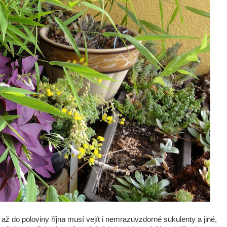
ž do poloviny října musí vejít i nemrazuvzdorné sukulenty a jiné,