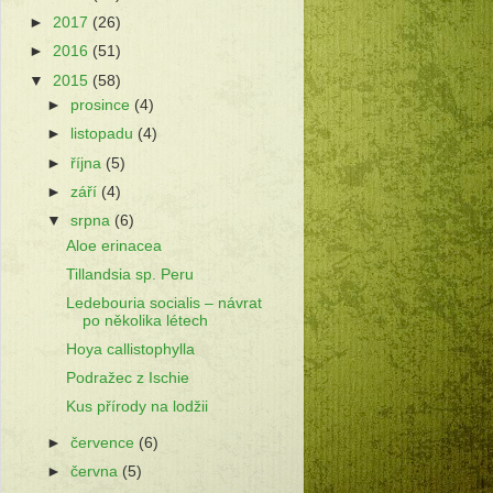
►
2017
(26)
►
2016
(51)
▼
2015
(58)
►
prosince
(4)
►
listopadu
(4)
►
října
(5)
►
září
(4)
▼
srpna
(6)
Aloe erinacea
Tillandsia sp. Peru
Ledebouria socialis – návrat
po několika létech
Hoya callistophylla
Podražec z Ischie
Kus přírody na lodžii
►
července
(6)
►
června
(5)