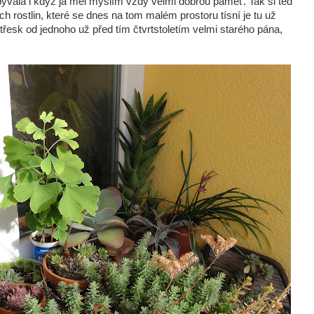
bývala i když já měl myslím vždy velmi dobrou paměť. Tak si teď
h rostlin, které se dnes na tom malém prostoru tísní je tu už
třesk od jednoho už před tím čtvrtstoletím velmi starého pána,