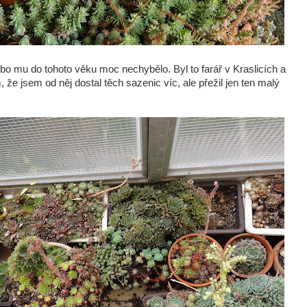
 mu do tohoto věku moc nechybělo. Byl to farář v Kraslicích a
že jsem od něj dostal těch sazenic víc, ale přežil jen ten malý