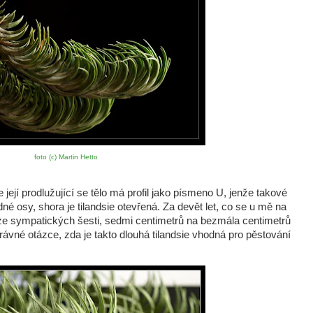
foto (c) Martin Hetto
že její prodlužující se tělo má profil jako písmeno U, jenže takové
dné osy, shora je tilandsie otevřená. Za devět let, co se u mě na
ze sympatických šesti, sedmi centimetrů na bezmála centimetrů
ávné otázce, zda je takto dlouhá tilandsie vhodná pro pěstování