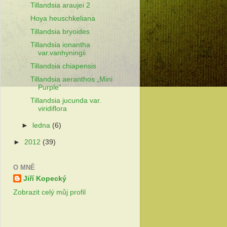
Tillandsia araujei 2
Hoya heuschkeliana
Tillandsia bryoides
Tillandsia ionantha
var.vanhyningii
Tillandsia chiapensis
Tillandsia aeranthos „Mini
Purple“
Tillandsia jucunda var.
viridiflora
►
ledna
(6)
►
2012
(39)
O MNĚ
Jiří Kopecký
Zobrazit celý můj profil