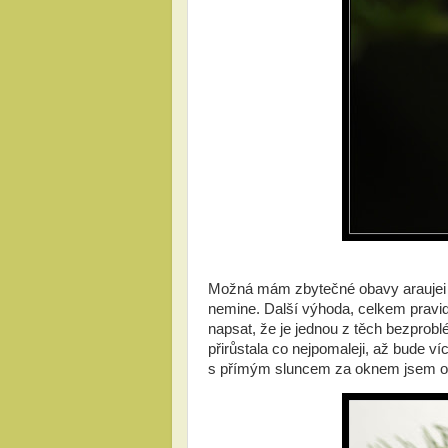
Možná mám zbytečné obavy araujei zkr
nemine. Další výhoda, celkem pravi
napsat, že je jednou z těch bezprobl
přirůstala co nejpomaleji, až bude ví
s přímým sluncem za oknem jsem opatr