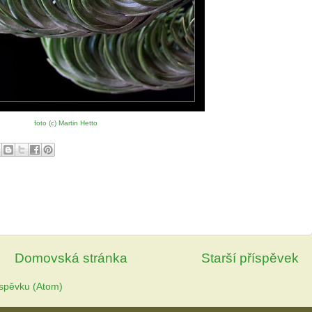
foto (c) Martin Hetto
Domovská stránka
Starší příspěvek
spěvku (Atom)