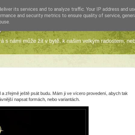
liver its services and to analyze traffic. Your IP address and u
rmance and security metrics to ensure quality of service, gene
buse.
y
erá s námi může žít v bytě, k našim velkým radostem, ne
al a zřejmě ještě psát budu. Mám ji ve vícero provedení, abych tak
ávnější napsat formách, nebo variantách.