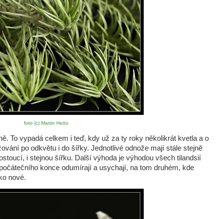
foto (c) Martin Hetto
 To vypadá celkem i teď, kdy už za ty roky několikrát kvetla a o
ování po odkvětu i do šířky. Jednotlivé odnože mají stále stejně
ostoucí, i stejnou šířku. Další výhoda je výhodou všech tilandsií
počátečního konce odumírají a usychají, na tom druhém, kde
ako nové.