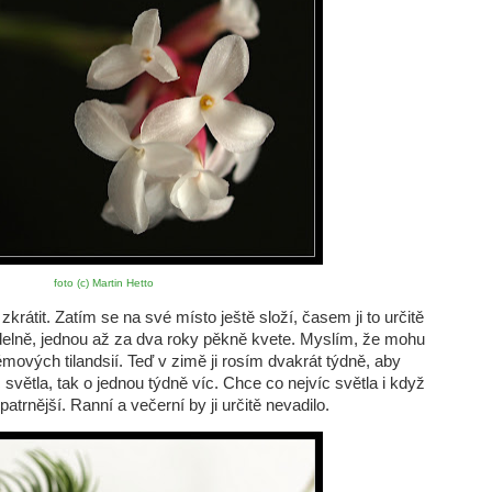
foto (c) Martin Hetto
átit. Zatím se na své místo ještě složí, časem ji to určitě
delně, jednou až za dva roky pěkně kvete. Myslím, že mohu
émových tilandsií. Teď v zimě ji rosím dvakrát týdně, aby
c světla, tak o jednou týdně víc. Chce co nejvíc světla i když
nější. Ranní a večerní by ji určitě nevadilo.