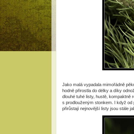
Jako malá vypadala mimořádně pěkně.
hodně přirostla do délky a díky odnož
dlouhé tuhé listy, hustě, kompaktně r
s prodlouženým stonkem. I když od 
přirůstají nejnovější listy jsou stále j