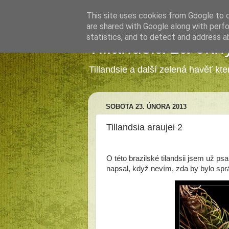
This site uses cookies from Google to de
are shared with Google along with perfo
statistics, and to detect and address a
Tillandsia za okn
Tillandsie a další zelená havěť kt
SOBOTA 23. ÚNORA 2013
Tillandsia araujei 2
O této brazilské tilandsii jsem už ps
napsal, když nevím, zda by bylo spr