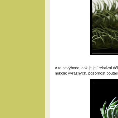
A ta nevýhoda, což je její relativní 
několik výrazných, pozornost poutající