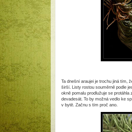
Ta dnešní araujei je trochu jiná tím, 
širší. Listy rostou souměrně podle je
okně pomalu prodlužuje se protáhla 
devadesát. To by možná vedlo ke spr
v bytě. Začnu s tím proč ano.