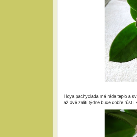
Hoya pachyclada má ráda teplo a svět
až dvě zalití týdně bude dobře růst i 