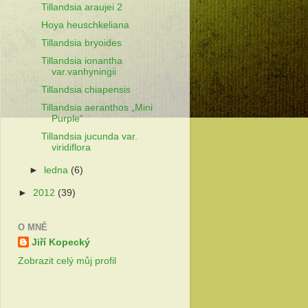
Tillandsia araujei 2
Hoya heuschkeliana
Tillandsia bryoides
Tillandsia ionantha
var.vanhyningii
Tillandsia chiapensis
Tillandsia aeranthos „Mini
Purple“
Tillandsia jucunda var.
viridiflora
►
ledna
(6)
►
2012
(39)
O MNĚ
Jiří Kopecký
Zobrazit celý můj profil