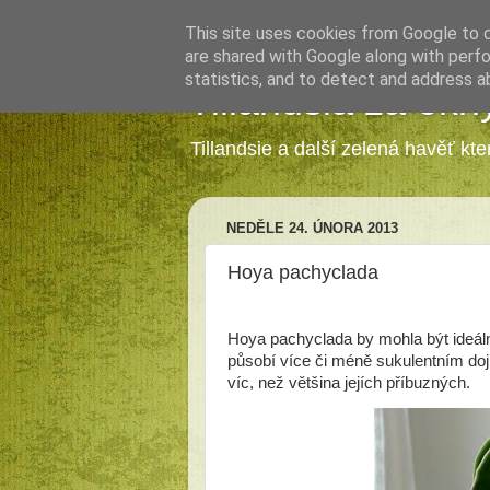
This site uses cookies from Google to de
are shared with Google along with perfo
statistics, and to detect and address a
Tillandsia za okn
Tillandsie a další zelená havěť kt
NEDĚLE 24. ÚNORA 2013
Hoya pachyclada
Hoya pachyclada by mohla být ideáln
působí více či méně sukulentním do
víc, než většina jejích příbuzných.