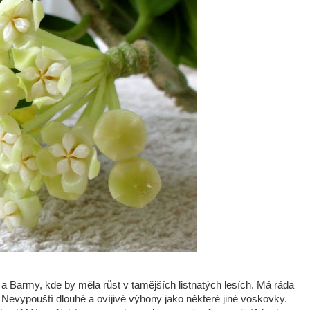
 Barmy, kde by měla růst v tamějších listnatých lesích. Má ráda
. Nevypouští dlouhé a ovíjivé výhony jako některé jiné voskovky.