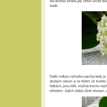
Na druhou stranu její větve určitě b
hodit.
Další velkou výhodou pachyclady je 
druhým rokem a ve třetím už kvetla 
fotkách, jsou bílé, možná trochu nažl
středem. Jejich slabá vůně neurazí,