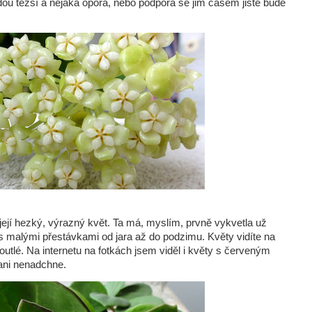
udou těžší a nějaká opora, nebo podpora se jim časem jistě bude
její hezký, výrazný květ. Ta má, myslím, prvně vykvetla už
s malými přestávkami od jara až do podzimu. Květy vidíte na
outlé. Na internetu na fotkách jsem viděl i květy s červeným
 ani nenadchne.