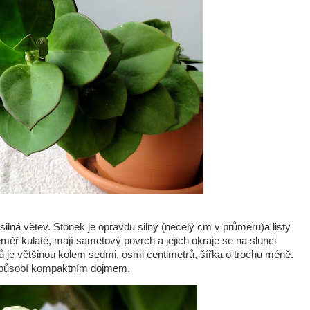
ná větev. Stonek je opravdu silný (necelý cm v průměru)a listy
ěř kulaté, mají sametový povrch a jejich okraje se na slunci
ů je většinou kolem sedmi, osmi centimetrů, šířka o trochu méně.
a působí kompaktním dojmem.