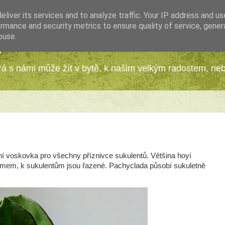
liver its services and to analyze traffic. Your IP address and u
rmance and security metrics to ensure quality of service, gene
buse.
y
erá s námi může žít v bytě, k našim velkým radostem, ne
í voskovka pro všechny příznivce sukulentů. Většina hoyí
jmem, k sukulentům jsou řazené. Pachyclada působí sukuletně