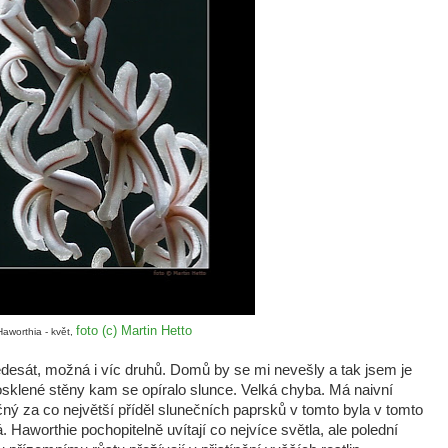
foto (c) Martin Hetto
Haworthia - květ,
desát, možná i víc druhů. Domů by se mi nevešly a tak jsem je
osklené stěny kam se opíralo slunce. Velká chyba. Má naivní
ný za co největší příděl slunečních paprsků v tomto byla v tomto
 Haworthie pochopitelně uvítají co nejvíce světla, ale polední