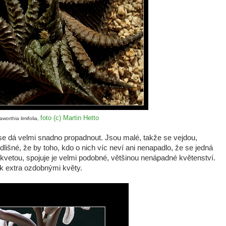
foto (c) Martin Hetto
aworthia limifolia,
m se dá velmi snadno propadnout. Jsou malé, takže se vejdou,
dlišné, že by toho, kdo o nich víc neví ani nenapadlo, že se jedná
ykvetou, spojuje je velmi podobné, většinou nenápadné květenství.
ak extra ozdobnými květy.