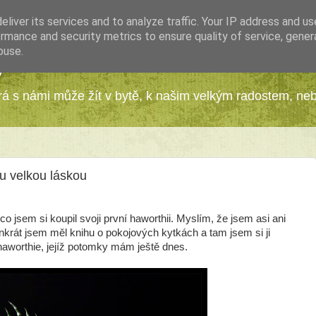
liver its services and to analyze traffic. Your IP address and u
rmance and security metrics to ensure quality of service, gene
buse.
y
erá s námi může žít v bytě, k našim velkým radostem, ne
u velkou láskou
o jsem si koupil svoji první haworthii. Myslím, že jsem asi ani
enkrát jsem měl knihu o pokojových kytkách a tam jsem si ji
haworthie, jejíž potomky mám ještě dnes.