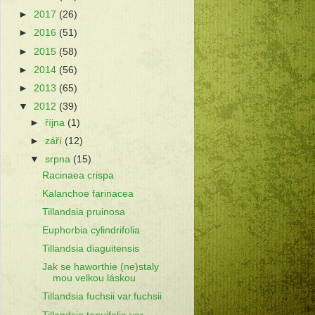
►
2017
(26)
►
2016
(51)
►
2015
(58)
►
2014
(56)
►
2013
(65)
▼
2012
(39)
►
října
(1)
►
září
(12)
▼
srpna
(15)
Racinaea crispa
Kalanchoe farinacea
Tillandsia pruinosa
Euphorbia cylindrifolia
Tillandsia diaguitensis
Jak se haworthie (ne)staly
mou velkou láskou
Tillandsia fuchsii var.fuchsii