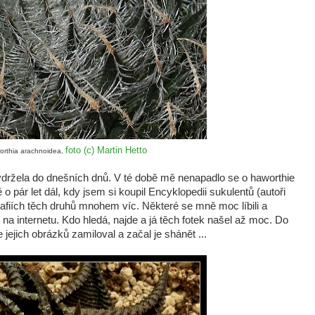
foto (c) Martin Hetto
orthia arachnoidea,
ržela do dnešních dnů. V té době mě nenapadlo se o haworthie
o pár let dál, kdy jsem si koupil Encyklopedii sukulentů (autoři
grafiích těch druhů mnohem víc. Některé se mně moc líbili a
k na internetu. Kdo hledá, najde a já těch fotek našel až moc. Do
jejich obrázků zamiloval a začal je shánět ...