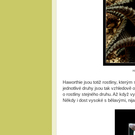
H
Haworthie jsou totiž rostliny, který
jednotlivé druhy jsou tak vzhledově o
o rostliny stejného druhu. Až když v
Někdy i dost vysoké s bělavými, nij