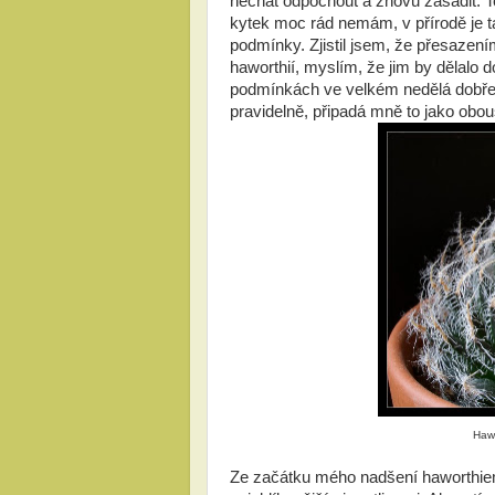
nechat odpočnout a znovu zasadit. T
kytek moc rád nemám, v přírodě je t
podmínky. Zjistil jsem, že přesazení
haworthií, myslím, že jim by dělalo 
podmínkách ve velkém nedělá dobře 
pravidelně, připadá mně to jako obous
Haw
Ze začátku mého nadšení haworthiem