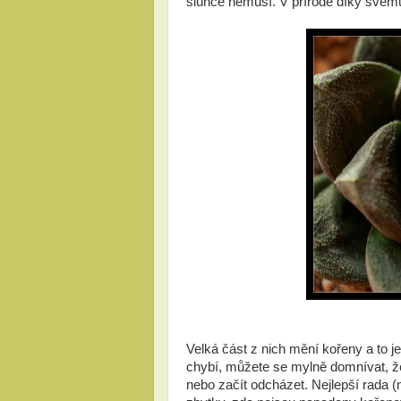
slunce nemusí. V přírodě díky svému 
Velká část z nich mění kořeny a to je
chybí, můžete se mylně domnívat, že
nebo začít odcházet. Nejlepší rada (n