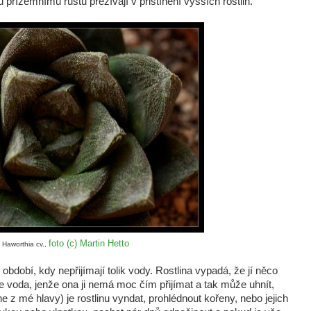
přízemnímu růstu přežívají v přistínění vyšších rostlin.
foto (c) Martin Hetto
Haworthia cv.,
 období, kdy nepřijímají tolik vody. Rostlina vypadá, že jí něco
 voda, jenže ona ji nemá moc čím přijímat a tak může uhnít,
e z mé hlavy) je rostlinu vyndat, prohlédnout kořeny, nebo jejich