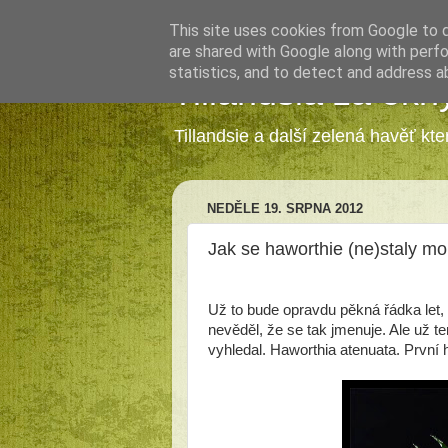
This site uses cookies from Google to de
are shared with Google along with perfo
statistics, and to detect and address a
Tillandsia za okn
Tillandsie a další zelená havěť kt
NEDĚLE 19. SRPNA 2012
Jak se haworthie (ne)staly mo
Už to bude opravdu pěkná řádka let, c
nevěděl, že se tak jmenuje. Ale už t
vyhledal. Haworthia atenuata. První 