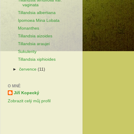
Tillandsia tenuifolia var.
vaginata
Tillandsia albertiana
Ipomoea Mina Lobata
Monanthes
Tillandsia aizoides
Tillandsia araujei
Sukulenty
Tillandsia xiphioides
►
července
(11)
O MNĚ
Jiří Kopecký
Zobrazit celý můj profil