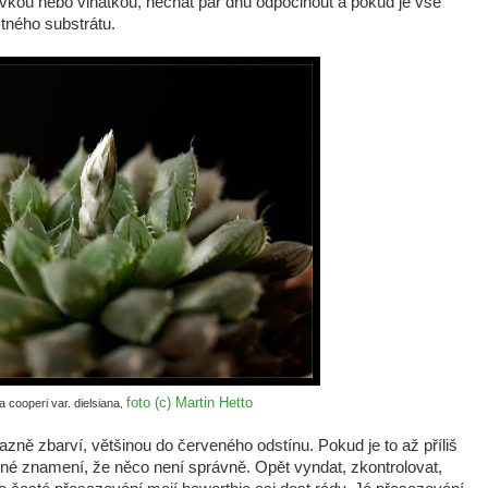
vkou nebo vlnatkou, nechat pár dnů odpočinout a pokud je vše
tného substrátu.
foto (c) Martin Hetto
 cooperi var. dielsiana
,
zně zbarví, většinou do červeného odstínu. Pokud je to až příliš
né znamení, že něco není správně. Opět vyndat, zkontrolovat,