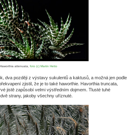
Haworthia attenuata,
foto (c) Martin Hetto
ok, dva později z výstavy sukulentů a kaktusů, a možná jen podle
kvapení zjistil, že je to také haworthie. Havorthia truncata,
poprvé jistě zapůsobí velmi výstředním dojmem. Tlusté tuhé
na dvě strany, jakoby všechny uříznuté.