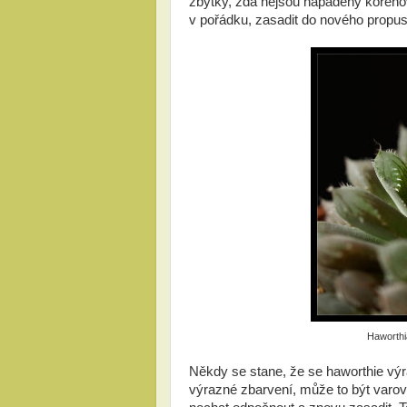
zbytky, zda nejsou napadeny kořeno
v pořádku, zasadit do nového propus
Haworthia
Někdy se stane, že se haworthie výra
výrazné zbarvení, může to být varov