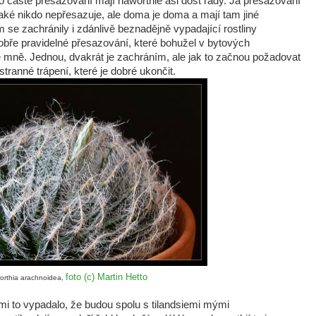
o časté přesazování mají haworthie asi dost rády. Já přesazování
aké nikdo nepřesazuje, ale doma je doma a mají tam jiné
m se zachránily i zdánlivě beznadějně vypadající rostliny
dobře pravidelné přesazování, které bohužel v bytových
mně. Jednou, dvakrát je zachráním, ale jak to začnou požadovat
tranné trápení, které je dobré ukončit.
foto (c) Martin Hetto
orthia arachnoidea,
i to vypadalo, že budou spolu s tilandsiemi mými